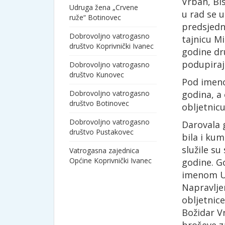
Vrban, Bi
Udruga žena „Crvene
u rad se u
ruže“ Botinovec
predsjedni
Dobrovoljno vatrogasno
tajnicu Mi
društvo Koprivnički Ivanec
godine dru
podupiraj
Dobrovoljno vatrogasno
društvo Kunovec
Pod imeno
Dobrovoljno vatrogasno
godina, a 
društvo Botinovec
obljetnicu
Dobrovoljno vatrogasno
Darovala g
društvo Pustakovec
bila i ku
služile s
Vatrogasna zajednica
Općine Koprivnički Ivanec
godine. G
imenom Ud
Napravljen
obljetnic
Božidar Vr