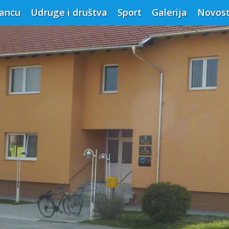
vancu
Udruge i društva
Sport
Galerija
Novost