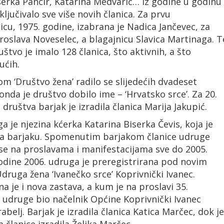
serka Pancir, Katarina Medvarić… Iz godine u godinu
ključivalo sve više novih članica. Za prvu
cu, 1975. godine, izabrana je Nadica Jančevec, za
roslava Noveselec, a blagajnicu Slavica Martinaga. T
štvo je imalo 128 članica, što aktivnih, a što
ućih.
m ‘Društvo žena’ radilo se slijedećih dvadeset
onda je društvo dobilo ime – ‘Hrvatsko srce’. Za 20.
 društva barjak je izradila članica Marija Jakupić.
a je njezina kćerka Katarina Biserka Čevis, koja je
ma barjaku. Spomenutim barjakom članice udruge
u se na proslavama i manifestacijama sve do 2005.
odine 2006. udruga je preregistrirana pod novim
ruga žena ‘Ivanečko srce’ Koprivnički Ivanec.
a je i nova zastava, a kum je na proslavi 35.
e udruge bio načelnik Općine Koprivnički Ivanec
abelj. Barjak je izradila članica Katica Marčec, dok je