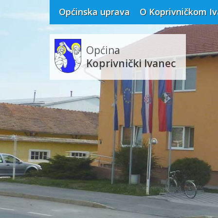
Općinska uprava
O Koprivničkom I
Općina
Koprivnički Ivanec