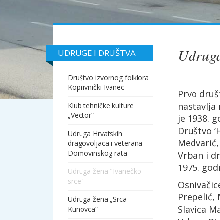
Udruga
UDRUGE I DRUŠTVA
Društvo izvornog folklora
Koprivnički Ivanec
Prvo društ
nastavlja
Klub tehničke kulture
„Vector“
je 1938. g
Društvo ‘H
Udruga Hrvatskih
Medvarić, 
dragovoljaca i veterana
Domovinskog rata
Vrban i d
1975. god
Udruga žena "Ivanečko
srce"
Osnivačice
Prepelić,
Udruga žena „Srca
Slavica Ma
Kunovca“