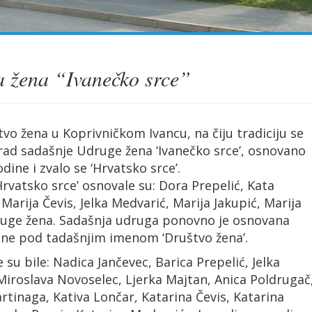
 žena “Ivanečko srce”
vo žena u Koprivničkom Ivancu, na čiju tradiciju se
 rad sadašnje Udruge žena ‘Ivanečko srce’, osnovano
odine i zvalo se ‘Hrvatsko srce’.
rvatsko srce’ osnovale su: Dora Prepelić, Kata
Marija Čevis, Jelka Medvarić, Marija Jakupić, Marija
ruge žena. Sadašnja udruga ponovno je osnovana
ine pod tadašnjim imenom ‘Društvo žena’.
 su bile: Nadica Jančevec, Barica Prepelić, Jelka
 Miroslava Novoselec, Ljerka Majtan, Anica Poldrugač
rtinaga, Kativa Lončar, Katarina Čevis, Katarina