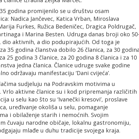
 članice izradila Željka Marčec.
 35 godina promijenilo se u društvu osam
ica: Nadica Jančevec, Katica Vrban, Miroslava
Marija Furkes, Ružica Bedeničec, Dragica Poldrugač,
artinaga i Marina Besten. Udruga danas broji oko 50
, dio aktivnih, a dio podupirajućih. Od toga je
za 35 godina članstva dobilo 26 članica, za 30 godin
 za 25 godina 3 članice, za 20 godina 8 članica i za 10
anstva jedna članica. Članice udruge svake godine
lno održavaju manifestaciju ‘Dani cvijeća’.
lačima sudjeluju na Podravskim motivima u
. Vrlo aktivne članice su i kod pripremanja različitih
ija u selu kao što su ‘Ivanečki kresovi’, proslave
ca, uređivanje okoliša u selu, pomaganje
ma i obilaženje starih i nemoćnih. Svojim
em čuvaju narodne običaje, lokalnu gastronomiju,
odgajaju mlađe u duhu tradicije svojega kraja.