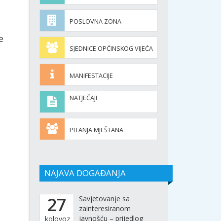
POSLOVNA ZONA
e
SJEDNICE OPĆINSKOG VIJEĆA
MANIFESTACIJE
NATJEČAJI
PITANJA MJEŠTANA
NAJAVA DOGAĐANJA
27
Savjetovanje sa
zainteresiranom
javnošću – prijedlog
kolovoz