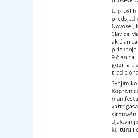
broševe za
U prošlih
predsjedn
Novosel, 
Slavica M
ak članica
priznanja 
9 članica,
godina čl
tradiciona
Svojim ko
Koprivnici
manifestac
vatrogasa
siromašni
djelovanj
kulturu i 