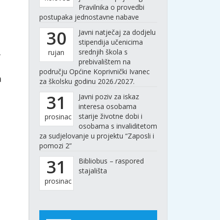
Pravilnika o provedbi
postupaka jednostavne nabave
30
Javni natječaj za dodjelu
stipendija učenicima
srednjih škola s
rujan
-
prebivalištem na
području Općine Koprivnički Ivanec
a
za školsku godinu 2026./2027.
31
Javni poziv za iskaz
interesa osobama
starije životne dobi i
prosinac
osobama s invaliditetom
za sudjelovanje u projektu “Zaposli i
pomozi 2”
31
Bibliobus – raspored
stajališta
prosinac