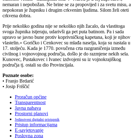
nemaran i nepobožan. Ne brine se za propovijed i za svetu misu, a
nepokoran je župniku i drugim crkvenim ljudima. Silom želi oteti
crkvena dobra.
Prije nekoliko godina nije se nekoliko njih žacalo, da vlastitoga
svoga župnika istjeraju, udarivši ga pet puta batinom. Pa i sada
upravo se javno bune protiv koprivničkog kapetana, koji je njihov
vlastelin.» Goričko i Cenkovec su mlađa naselja, koja su nastala u
17. stoljeću. Kada je 1770. povučena crta razgraničenja između
civilnog i vojnovojnog područja, došlo je do razmjene nekih sela.
Kunovec, Pustakovec i Ivanec izdvojeni su iz vojnokrajiškog
područja tj. ostali su dio Provincijala.
Poznate osobe:
• Franjo Brdarić
• Josip Friščić
Proračun općine
Transparentnost
Javna nabava
Prostorni planovi
Jedinstveni digitalni pristupnik
Pristup informacijama
E-savjetovanje
Poslovna zona