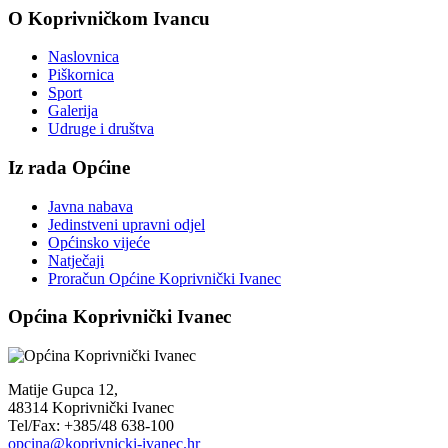
O Koprivničkom Ivancu
Naslovnica
Piškornica
Sport
Galerija
Udruge i društva
Iz rada Općine
Javna nabava
Jedinstveni upravni odjel
Općinsko vijeće
Natječaji
Proračun Općine Koprivnički Ivanec
Općina Koprivnički Ivanec
Matije Gupca 12,
48314 Koprivnički Ivanec
Tel/Fax: +385/48 638-100
opcina@koprivnicki-ivanec.hr