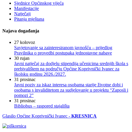
Sjednice Općinskog vijeća
Manifestacije
Natječaji
Pitanja mještana
Najava događanja
27
kolovoz
Savjetovanje sa zainteresiranom javnošću – prijedlog
Pravilnika o provedbi postupaka jednostavne nabave
30
rujan
Javni natječaj za dodjelu stipendija učenicima srednjih škola s
prebivalištem na području Općine Koprivnički Ivanec za
školsku godinu 2026./2027.
31
prosinac
Javni poziv za iskaz interesa osobama starije životne dobi i
osobama s invaliditetom za sudjelovanje u projektu “Zaposli i
pomozi 2”
31
prosinac
Bibliobus – raspored stajališta
Glasilo Općine Koprivnički Ivanec -
KRESNICA