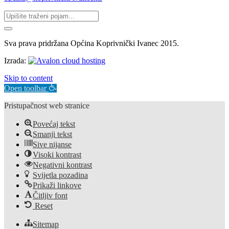
Sva prava pridržana Općina Koprivnički Ivanec 2015.
Izrada:
Skip to content
Open toolbar
Pristupačnost web stranice
Povećaj tekst
Smanji tekst
Sive nijanse
Visoki kontrast
Negativni kontrast
Svijetla pozadina
Prikaži linkove
Čitljiv font
Reset
Sitemap