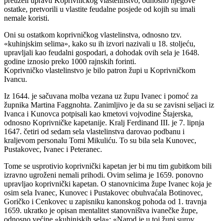
preuzeli upravu Koprivničkog vlastelinstvo, odnosno njegove
ostatke, pretvorili u vlastite feudalne posjede od kojih su imali
nemale koristi.
Oni su ostatkom koprivničkog vlastelinstva, odnosno tzv.
«kuhinjskim selima», kako su ih izvori nazivali u 18. stoljeću,
upravljali kao feudalni gospodari, a dohodak ovih sela je 1648.
godine iznosio preko 1000 rajnskih forinti.
Koprivničko vlastelinstvo je bilo patron župi u Koprivničkom
Ivancu.
Iz 1644. je sačuvana molba vezana uz župu Ivanec i pomoć za
župnika Martina Faggnohta. Zanimljivo je da su se zavisni seljaci iz
Ivanca i Kunovca potpisali kao kmetovi vojvodine Štajerska,
odnosno Koprivničke kapetanije. Kralj Ferdinand III. je 7. lipnja
1647. četiri od sedam sela vlastelinstva darovao podbanu i
kraljevom personalu Tomi Mikuliću. To su bila sela Kunovec,
Pustakovec, Ivanec i Peteranec.
Tome se usprotivio koprivnički kapetan jer bi mu tim gubitkom bili
izravno ugroženi nemali prihodi. Ovim selima je 1659. ponovno
upravljao koprivnički kapetan. O stanovnicima župe Ivanec koja je
osim sela Ivanec, Kunovec i Pustakovec obuhvaćala Botinovec,
Goričko i Cenkovec u zapisniku kanonskog pohoda od 1. travnja
1659. ukratko je opisan mentalitet stanovništva ivanečke župe,
odnosno većine «kuhinjskih sela»: «Narod je u toj župi surov,