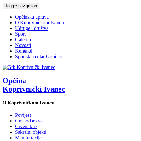
Toggle navigation
Općinska uprava
O Koprivničkom Ivancu
Udruge i društva
Sport
Galerija
Novosti
Kontakti
Sportski centar Goričko
Općina
Koprivnički Ivanec
O Koprivničkom Ivancu
Povijest
Gospodarstvo
Crveni križ
Sakralni objekti
Manifestacije