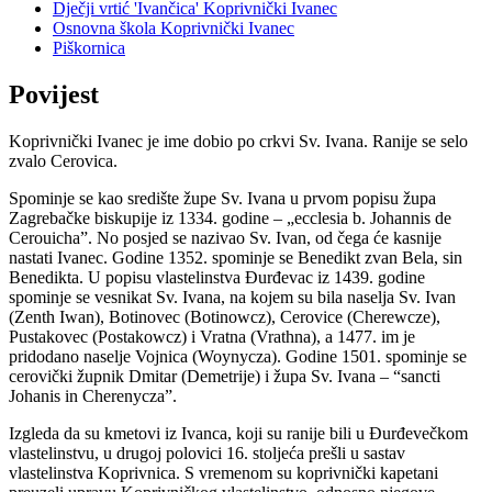
Dječji vrtić 'Ivančica' Koprivnički Ivanec
Osnovna škola Koprivnički Ivanec
Piškornica
Povijest
Koprivnički Ivanec je ime dobio po crkvi Sv. Ivana. Ranije se selo
zvalo Cerovica.
Spominje se kao središte župe Sv. Ivana u prvom popisu župa
Zagrebačke biskupije iz 1334. godine – „ecclesia b. Johannis de
Cerouicha”. No posjed se nazivao Sv. Ivan, od čega će kasnije
nastati Ivanec. Godine 1352. spominje se Benedikt zvan Bela, sin
Benedikta. U popisu vlastelinstva Đurđevac iz 1439. godine
spominje se vesnikat Sv. Ivana, na kojem su bila naselja Sv. Ivan
(Zenth Iwan), Botinovec (Botinowcz), Cerovice (Cherewcze),
Pustakovec (Postakowcz) i Vratna (Vrathna), a 1477. im je
pridodano naselje Vojnica (Woynycza). Godine 1501. spominje se
cerovički župnik Dmitar (Demetrije) i župa Sv. Ivana – “sancti
Johanis in Cherenycza”.
Izgleda da su kmetovi iz Ivanca, koji su ranije bili u Đurđevečkom
vlastelinstvu, u drugoj polovici 16. stoljeća prešli u sastav
vlastelinstva Koprivnica. S vremenom su koprivnički kapetani