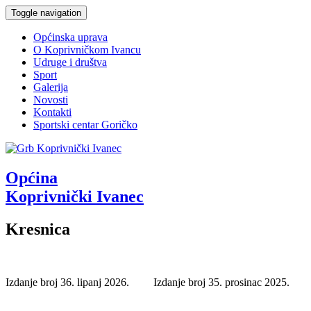
Toggle navigation
Općinska uprava
O Koprivničkom Ivancu
Udruge i društva
Sport
Galerija
Novosti
Kontakti
Sportski centar Goričko
Općina
Koprivnički Ivanec
Kresnica
Izdanje broj 36. lipanj 2026.
Izdanje broj 35. prosinac 2025.