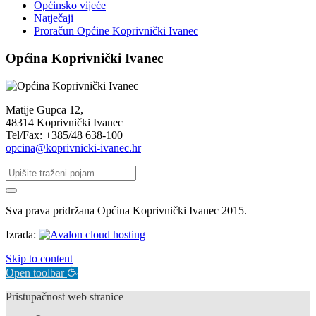
Općinsko vijeće
Natječaji
Proračun Općine Koprivnički Ivanec
Općina Koprivnički Ivanec
Matije Gupca 12,
48314 Koprivnički Ivanec
Tel/Fax: +385/48 638-100
opcina@koprivnicki-ivanec.hr
Sva prava pridržana Općina Koprivnički Ivanec 2015.
Izrada:
Skip to content
Open toolbar
Pristupačnost web stranice