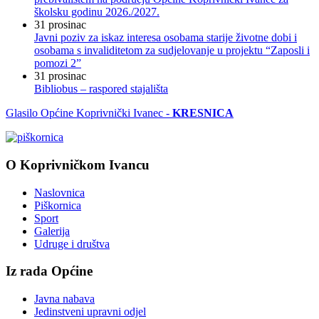
školsku godinu 2026./2027.
31
prosinac
Javni poziv za iskaz interesa osobama starije životne dobi i
osobama s invaliditetom za sudjelovanje u projektu “Zaposli i
pomozi 2”
31
prosinac
Bibliobus – raspored stajališta
Glasilo Općine Koprivnički Ivanec -
KRESNICA
O Koprivničkom Ivancu
Naslovnica
Piškornica
Sport
Galerija
Udruge i društva
Iz rada Općine
Javna nabava
Jedinstveni upravni odjel