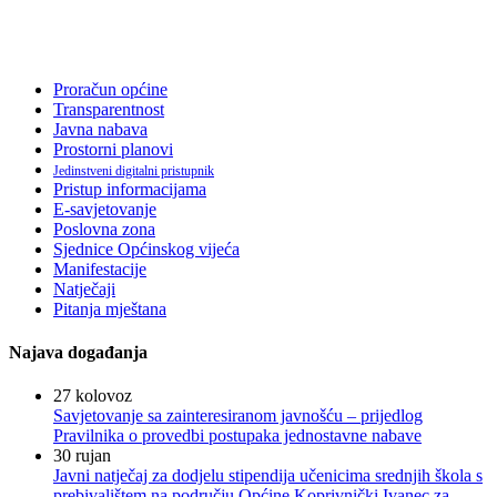
Proračun općine
Transparentnost
Javna nabava
Prostorni planovi
Jedinstveni digitalni pristupnik
Pristup informacijama
E-savjetovanje
Poslovna zona
Sjednice Općinskog vijeća
Manifestacije
Natječaji
Pitanja mještana
Najava događanja
27
kolovoz
Savjetovanje sa zainteresiranom javnošću – prijedlog
Pravilnika o provedbi postupaka jednostavne nabave
30
rujan
Javni natječaj za dodjelu stipendija učenicima srednjih škola s
prebivalištem na području Općine Koprivnički Ivanec za