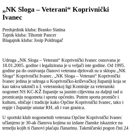
„NK Sloga – Veterani“ Koprivnički
Ivanec
Predsjednik kluba: Branko Slatina
Tajnik kluba: Tihomir Pancer
Blagajnik kluba: Josip Poldrugač
Udruga „NK Sloga – Veterani“ Koprivnički Ivanec osnovana je
18.01.2005. godine i legalizirana je u veljači iste godine. Od 1995.
godine pa do osnivanja članovi veterana djelovali su u sklopu „NK
Sloga“ Koprivnički Ivanec. „NK Sloga – Veterani“ Koprivnički
Ivanec jedina je udruga u Koprivničko-križevačkoj županiji koja se
kao takva takmiči u I. veteranskoj ligi Komisije za veteranski
nogomet NS KC-KŽ županije sa jasnim ciljevima za daljnji rad u
promicanju nogometa i sporta općenito. Putem sporta promiče i
kulturu, običaje i tradicije kako Općine Koprivnički Ivanec, tako i
regije i županije unutar RH, ali i van granica.
U sportski klub nogometnih veterana Općine Koprivnički Ivanec
učlanjeno je 30-ak članova kojima su izdane članske iskaznice na
temelju kojih ti članovi plaćaju članarinu. Takmičarski pogon čini 24