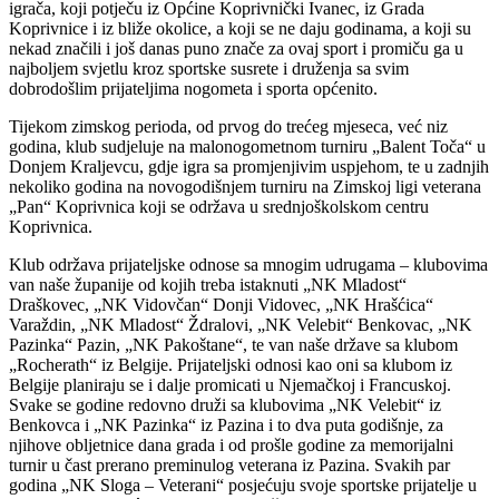
igrača, koji potječu iz Općine Koprivnički Ivanec, iz Grada
Koprivnice i iz bliže okolice, a koji se ne daju godinama, a koji su
nekad značili i još danas puno znače za ovaj sport i promiču ga u
najboljem svjetlu kroz sportske susrete i druženja sa svim
dobrodošlim prijateljima nogometa i sporta općenito.
Tijekom zimskog perioda, od prvog do trećeg mjeseca, već niz
godina, klub sudjeluje na malonogometnom turniru „Balent Toča“ u
Donjem Kraljevcu, gdje igra sa promjenjivim uspjehom, te u zadnjih
nekoliko godina na novogodišnjem turniru na Zimskoj ligi veterana
„Pan“ Koprivnica koji se održava u srednjoškolskom centru
Koprivnica.
Klub održava prijateljske odnose sa mnogim udrugama – klubovima
van naše županije od kojih treba istaknuti „NK Mladost“
Draškovec, „NK Vidovčan“ Donji Vidovec, „NK Hrašćica“
Varaždin, „NK Mladost“ Ždralovi, „NK Velebit“ Benkovac, „NK
Pazinka“ Pazin, „NK Pakoštane“, te van naše države sa klubom
„Rocherath“ iz Belgije. Prijateljski odnosi kao oni sa klubom iz
Belgije planiraju se i dalje promicati u Njemačkoj i Francuskoj.
Svake se godine redovno druži sa klubovima „NK Velebit“ iz
Benkovca i „NK Pazinka“ iz Pazina i to dva puta godišnje, za
njihove obljetnice dana grada i od prošle godine za memorijalni
turnir u čast prerano preminulog veterana iz Pazina. Svakih par
godina „NK Sloga – Veterani“ posjećuju svoje sportske prijatelje u