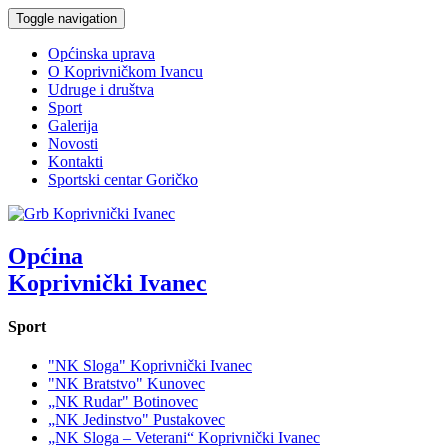
Toggle navigation
Općinska uprava
O Koprivničkom Ivancu
Udruge i društva
Sport
Galerija
Novosti
Kontakti
Sportski centar Goričko
Općina
Koprivnički Ivanec
Sport
"NK Sloga" Koprivnički Ivanec
"NK Bratstvo" Kunovec
„NK Rudar" Botinovec
„NK Jedinstvo" Pustakovec
„NK Sloga – Veterani“ Koprivnički Ivanec