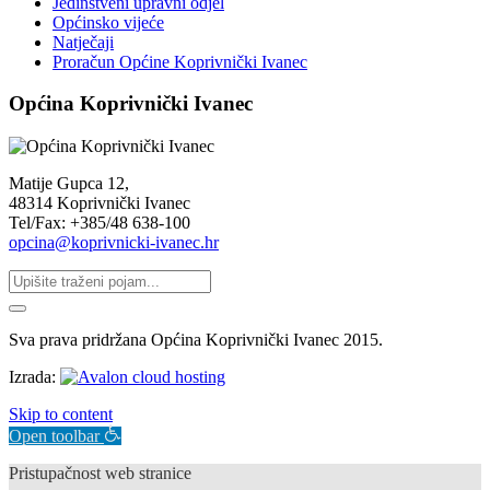
Jedinstveni upravni odjel
Općinsko vijeće
Natječaji
Proračun Općine Koprivnički Ivanec
Općina Koprivnički Ivanec
Matije Gupca 12,
48314 Koprivnički Ivanec
Tel/Fax: +385/48 638-100
opcina@koprivnicki-ivanec.hr
Sva prava pridržana Općina Koprivnički Ivanec 2015.
Izrada:
Skip to content
Open toolbar
Pristupačnost web stranice