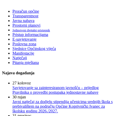
Proračun općine
Transparentnost
Javna nabava
Prostorni planovi
Jedinstveni digitalni pristupnik
Pristup informacijama
E-savjetovanje
Poslovna zona
Sjednice Općinskog vijeća
Manifestacije
Natječaji
Pitanja mještana
Najava događanja
27
kolovoz
Savjetovanje sa zainteresiranom javnošću – prijedlog
Pravilnika o provedbi postupaka jednostavne nabave
30
rujan
Javni natječaj za dodjelu stipendija učenicima srednjih škola s
prebivalištem na području Općine Koprivnički Ivanec za
školsku godinu 2026./2027.
31
prosinac