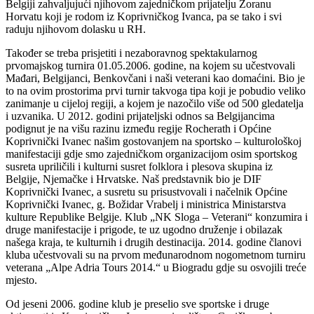
Belgiji zahvaljujući njihovom zajedničkom prijatelju Zoranu
Horvatu koji je rodom iz Koprivničkog Ivanca, pa se tako i svi
raduju njihovom dolasku u RH.
Također se treba prisjetiti i nezaboravnog spektakularnog
prvomajskog turnira 01.05.2006. godine, na kojem su učestvovali
Mađari, Belgijanci, Benkovčani i naši veterani kao domaćini. Bio je
to na ovim prostorima prvi turnir takvoga tipa koji je pobudio veliko
zanimanje u cijeloj regiji, a kojem je nazočilo više od 500 gledatelja
i uzvanika. U 2012. godini prijateljski odnos sa Belgijancima
podignut je na višu razinu između regije Rocherath i Općine
Koprivnički Ivanec našim gostovanjem na sportsko – kulturološkoj
manifestaciji gdje smo zajedničkom organizacijom osim sportskog
susreta upriličili i kulturni susret folklora i plesova skupina iz
Belgije, Njemačke i Hrvatske. Naš predstavnik bio je DIF
Koprivnički Ivanec, a susretu su prisustvovali i načelnik Općine
Koprivnički Ivanec, g. Božidar Vrabelj i ministrica Ministarstva
kulture Republike Belgije. Klub „NK Sloga – Veterani“ konzumira i
druge manifestacije i prigode, te uz ugodno druženje i obilazak
našega kraja, te kulturnih i drugih destinacija. 2014. godine članovi
kluba učestvovali su na prvom međunarodnom nogometnom turniru
veterana „Alpe Adria Tours 2014.“ u Biogradu gdje su osvojili treće
mjesto.
Od jeseni 2006. godine klub je preselio sve sportske i druge