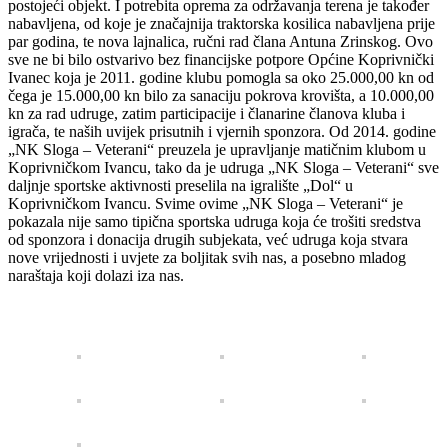
postojeći objekt. I potrebita oprema za održavanja terena je također
nabavljena, od koje je značajnija traktorska kosilica nabavljena prije
par godina, te nova lajnalica, ručni rad člana Antuna Zrinskog. Ovo
sve ne bi bilo ostvarivo bez financijske potpore Općine Koprivnički
Ivanec koja je 2011. godine klubu pomogla sa oko 25.000,00 kn od
čega je 15.000,00 kn bilo za sanaciju pokrova krovišta, a 10.000,00
kn za rad udruge, zatim participacije i članarine članova kluba i
igrača, te naših uvijek prisutnih i vjernih sponzora. Od 2014. godine
„NK Sloga – Veterani“ preuzela je upravljanje matičnim klubom u
Koprivničkom Ivancu, tako da je udruga „NK Sloga – Veterani“ sve
daljnje sportske aktivnosti preselila na igralište „Dol“ u
Koprivničkom Ivancu. Svime ovime „NK Sloga – Veterani“ je
pokazala nije samo tipična sportska udruga koja će trošiti sredstva
od sponzora i donacija drugih subjekata, već udruga koja stvara
nove vrijednosti i uvjete za boljitak svih nas, a posebno mladog
naraštaja koji dolazi iza nas.