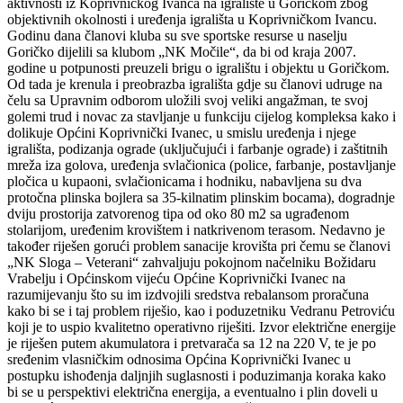
aktivnosti iz Koprivničkog Ivanca na igralište u Goričkom zbog
objektivnih okolnosti i uređenja igrališta u Koprivničkom Ivancu.
Godinu dana članovi kluba su sve sportske resurse u naselju
Goričko dijelili sa klubom „NK Močile“, da bi od kraja 2007.
godine u potpunosti preuzeli brigu o igralištu i objektu u Goričkom.
Od tada je krenula i preobrazba igrališta gdje su članovi udruge na
čelu sa Upravnim odborom uložili svoj veliki angažman, te svoj
golemi trud i novac za stavljanje u funkciju cijelog kompleksa kako i
dolikuje Općini Koprivnički Ivanec, u smislu uređenja i njege
igrališta, podizanja ograde (uključujući i farbanje ograde) i zaštitnih
mreža iza golova, uređenja svlačionica (police, farbanje, postavljanje
pločica u kupaoni, svlačionicama i hodniku, nabavljena su dva
protočna plinska bojlera sa 35-kilnatim plinskim bocama), dogradnje
dviju prostorija zatvorenog tipa od oko 80 m2 sa ugrađenom
stolarijom, uređenim krovištem i natkrivenom terasom. Nedavno je
također riješen gorući problem sanacije krovišta pri čemu se članovi
„NK Sloga – Veterani“ zahvaljuju pokojnom načelniku Božidaru
Vrabelju i Općinskom vijeću Općine Koprivnički Ivanec na
razumijevanju što su im izdvojili sredstva rebalansom proračuna
kako bi se i taj problem riješio, kao i poduzetniku Vedranu Petroviću
koji je to uspio kvalitetno operativno riješiti. Izvor električne energije
je riješen putem akumulatora i pretvarača sa 12 na 220 V, te je po
sređenim vlasničkim odnosima Općina Koprivnički Ivanec u
postupku ishođenja daljnjih suglasnosti i poduzimanja koraka kako
bi se u perspektivi električna energija, a eventualno i plin doveli u