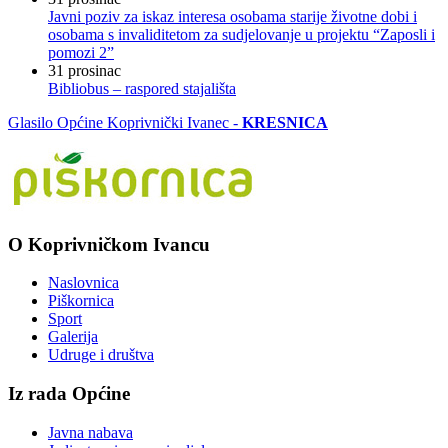
Javni poziv za iskaz interesa osobama starije životne dobi i
osobama s invaliditetom za sudjelovanje u projektu “Zaposli i
pomozi 2”
31
prosinac
Bibliobus – raspored stajališta
Glasilo Općine Koprivnički Ivanec -
KRESNICA
O Koprivničkom Ivancu
Naslovnica
Piškornica
Sport
Galerija
Udruge i društva
Iz rada Općine
Javna nabava