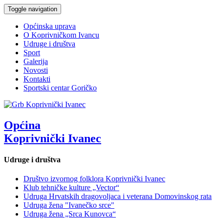
Toggle navigation
Općinska uprava
O Koprivničkom Ivancu
Udruge i društva
Sport
Galerija
Novosti
Kontakti
Sportski centar Goričko
Općina
Koprivnički Ivanec
Udruge i društva
Društvo izvornog folklora Koprivnički Ivanec
Klub tehničke kulture „Vector“
Udruga Hrvatskih dragovoljaca i veterana Domovinskog rata
Udruga žena "Ivanečko srce"
Udruga žena „Srca Kunovca“