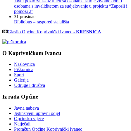
Javni poziv za iskaz interesa osobama starije životne dobi i
osobama s invaliditetom za sudjelovanje u projektu “Zaposli i
pomozi 2”
31
prosinac
Bibliobus – raspored stajališta
Glasilo Općine Koprivnički Ivanec -
KRESNICA
O Koprivničkom Ivancu
Naslovnica
Piškornica
Sport
Galerija
Udruge i društva
Iz rada Općine
Javna nabava
Jedinstveni upravni odjel
Općinsko vijeće
Natječaji
Proračun Općine Koprivnički Ivanec