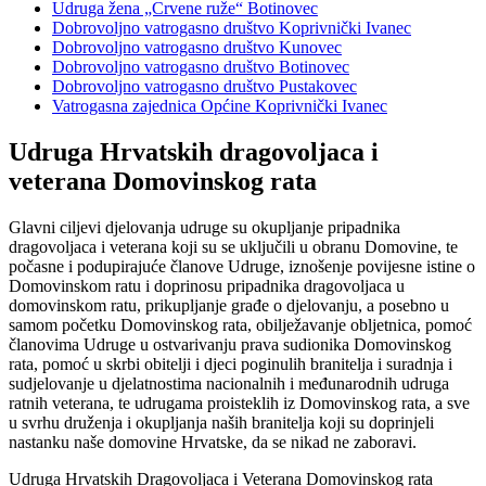
Udruga žena „Crvene ruže“ Botinovec
Dobrovoljno vatrogasno društvo Koprivnički Ivanec
Dobrovoljno vatrogasno društvo Kunovec
Dobrovoljno vatrogasno društvo Botinovec
Dobrovoljno vatrogasno društvo Pustakovec
Vatrogasna zajednica Općine Koprivnički Ivanec
Udruga Hrvatskih dragovoljaca i
veterana Domovinskog rata
Glavni ciljevi djelovanja udruge su okupljanje pripadnika
dragovoljaca i veterana koji su se uključili u obranu Domovine, te
počasne i podupirajuće članove Udruge, iznošenje povijesne istine o
Domovinskom ratu i doprinosu pripadnika dragovoljaca u
domovinskom ratu, prikupljanje građe o djelovanju, a posebno u
samom početku Domovinskog rata, obilježavanje obljetnica, pomoć
članovima Udruge u ostvarivanju prava sudionika Domovinskog
rata, pomoć u skrbi obitelji i djeci poginulih branitelja i suradnja i
sudjelovanje u djelatnostima nacionalnih i međunarodnih udruga
ratnih veterana, te udrugama proisteklih iz Domovinskog rata, a sve
u svrhu druženja i okupljanja naših branitelja koji su doprinjeli
nastanku naše domovine Hrvatske, da se nikad ne zaboravi.
Udruga Hrvatskih Dragovoljaca i Veterana Domovinskog rata