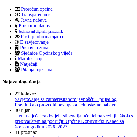
Proračun općine
Transparentnost
Javna nabava
Prostorni planovi
Jedinstveni digitalni pristupnik
Pristup informacijama
E-savjetovanje
Poslovna zona
Sjednice Općinskog vijeća
Manifestacije
Natječaji
Pitanja mještana
Najava događanja
27
kolovoz
Savjetovanje sa zainteresiranom javnošću – prijedlog
Pravilnika o provedbi postupaka jednostavne nabave
30
rujan
Javni natječaj za dodjelu stipendija učenicima srednjih škola s
prebivalištem na području Općine Koprivnički Ivanec za
školsku godinu 2026./2027.
31
prosinac