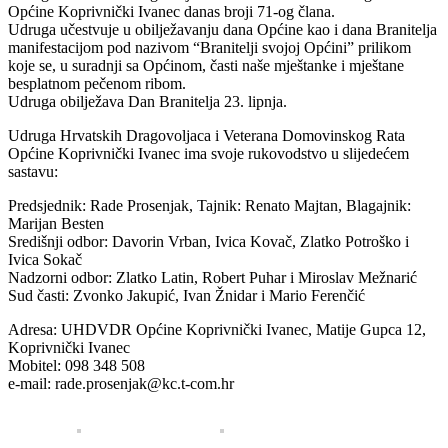
Općine Koprivnički Ivanec danas broji 71-og člana.
Udruga učestvuje u obilježavanju dana Općine kao i dana Branitelja
manifestacijom pod nazivom “Branitelji svojoj Općini” prilikom
koje se, u suradnji sa Općinom, časti naše mještanke i mještane
besplatnom pečenom ribom.
Udruga obilježava Dan Branitelja 23. lipnja.
Udruga Hrvatskih Dragovoljaca i Veterana Domovinskog Rata
Općine Koprivnički Ivanec ima svoje rukovodstvo u slijedećem
sastavu:
Predsjednik: Rade Prosenjak, Tajnik: Renato Majtan, Blagajnik:
Marijan Besten
Središnji odbor: Davorin Vrban, Ivica Kovač, Zlatko Potroško i
Ivica Sokač
Nadzorni odbor: Zlatko Latin, Robert Puhar i Miroslav Mežnarić
Sud časti: Zvonko Jakupić, Ivan Žnidar i Mario Ferenčić
Adresa: UHDVDR Općine Koprivnički Ivanec, Matije Gupca 12,
Koprivnički Ivanec
Mobitel: 098 348 508
e-mail: rade.prosenjak@kc.t-com.hr