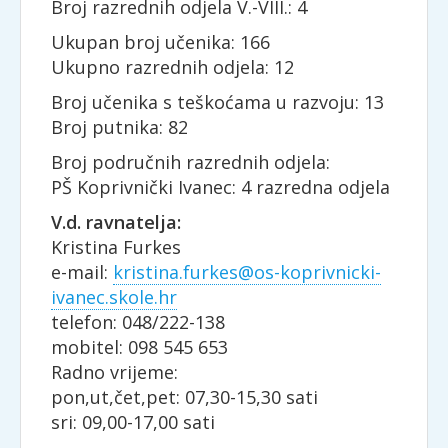
Broj razrednih odjela V.-VIII.: 4
Ukupan broj učenika: 166
Ukupno razrednih odjela: 12
Broj učenika s teškoćama u razvoju: 13
Broj putnika: 82
Broj područnih razrednih odjela:
PŠ Koprivnički Ivanec: 4 razredna odjela
V.d. ravnatelja:
Kristina Furkes
e-mail:
kristina.furkes@os-koprivnicki-
ivanec.skole.hr
telefon: 048/222-138
mobitel: 098 545 653
Radno vrijeme:
pon,ut,čet,pet: 07,30-15,30 sati
sri: 09,00-17,00 sati