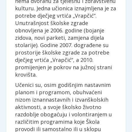
nema dvoranu za tjelesnu i zdravstvenu
kulturu. Jedna učionica iznajmljena je za
potrebe dječjeg vrtića „Vrapčić“.
Unutrašnjost školske zgrade
obnovljena je 2006. godine (bojanje
zidova, novi parketi, zamjena dijela
stolarije). Godine 2007. dograđene su
prostorije školske zgrade za potrebe
dječjeg vrtića „Vrapčić“, a 2010.
promijenjen je pokrov na južnoj strani
krovišta.
Učenici su, osim godišnjim nastavnim
planom i programom, obuhvaćeni
nizom iznannastavnih i izvanškolskih
aktivnosti, a svoje školsko životno
razdoblje obogaćuju i volontiranjem u
različitim programima koje Škola
provodi ili samostalno ili u sklopu