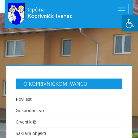
Općina
Toggle
Open
Koprivnički Ivanec
navigati
O KOPRIVNIČKOM IVANCU
Povijest
Gospodarstvo
Crveni križ
Sakralni objekti