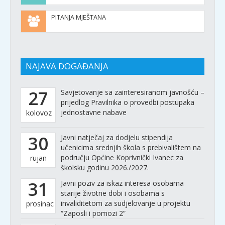
PITANJA MJEŠTANA
NAJAVA DOGAĐANJA
27
Savjetovanje sa zainteresiranom javnošću –
prijedlog Pravilnika o provedbi postupaka
jednostavne nabave
kolovoz
30
Javni natječaj za dodjelu stipendija
učenicima srednjih škola s prebivalištem na
području Općine Koprivnički Ivanec za
rujan
školsku godinu 2026./2027.
31
Javni poziv za iskaz interesa osobama
starije životne dobi i osobama s
invaliditetom za sudjelovanje u projektu
prosinac
“Zaposli i pomozi 2”