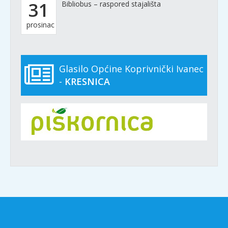
31
Bibliobus – raspored stajališta
prosinac
Glasilo Općine Koprivnički Ivanec
-
KRESNICA