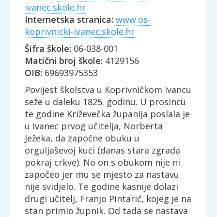
ivanec.skole.hr
Internetska stranica:
www.os-
koprivnicki-ivanec.skole.hr
Šifra škole:
06-038-001
Matični broj škole:
4129156
OIB:
69693975353
Povijest školstva u Koprivničkom Ivancu
seže u daleku 1825. godinu. U prosincu
te godine Križevečka županija poslala je
u Ivanec prvog učitelja, Norberta
Ježeka, da započne obuku u
orguljaševoj kući (danas stara zgrada
pokraj crkve). No on s obukom nije ni
započeo jer mu se mjesto za nastavu
nije svidjelo. Te godine kasnije dolazi
drugi učitelj, Franjo Pintarić, kojeg je na
stan primio župnik. Od tada se nastava