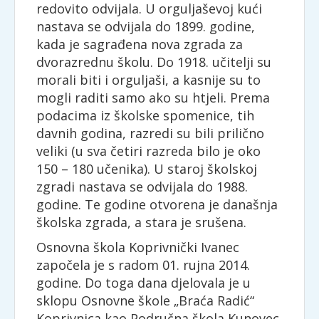
redovito odvijala. U orguljaševoj kući
nastava se odvijala do 1899. godine,
kada je sagrađena nova zgrada za
dvorazrednu školu. Do 1918. učitelji su
morali biti i orguljaši, a kasnije su to
mogli raditi samo ako su htjeli. Prema
podacima iz školske spomenice, tih
davnih godina, razredi su bili prilično
veliki (u sva četiri razreda bilo je oko
150 – 180 učenika). U staroj školskoj
zgradi nastava se odvijala do 1988.
godine. Te godine otvorena je današnja
školska zgrada, a stara je srušena.
Osnovna škola Koprivnički Ivanec
započela je s radom 01. rujna 2014.
godine. Do toga dana djelovala je u
sklopu Osnovne škole „Braća Radić“
Koprivnica kao Područna škola Kunovec