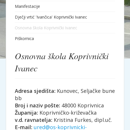
Manifestacije
Dječji vrtić 'Ivančica' Koprivnički Ivanec
Osnovna škola Koprivnički Ivanec
Piškornica
Osnovna škola Koprivnički
Ivanec
Adresa sjedišta:
Kunovec, Seljačke bune
bb
Broj i naziv pošte:
48000 Koprivnica
Županija:
Koprivničko-križevačka
v.d. ravnatelja:
Kristina Furkes, dipl.uč.
E-mail:
ured@os-koprivnicki-