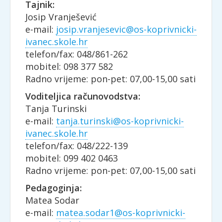
Tajnik:
Josip Vranješević
e-mail:
josip.vranjesevic@os-koprivnicki-
ivanec.skole.hr
telefon/fax: 048/861-262
mobitel: 098 377 582
Radno vrijeme: pon-pet: 07,00-15,00 sati
Voditeljica računovodstva:
Tanja Turinski
e-mail:
tanja.turinski@os-koprivnicki-
ivanec.skole.hr
telefon/fax: 048/222-139
mobitel: 099 402 0463
Radno vrijeme: pon-pet: 07,00-15,00 sati
Pedagoginja:
Matea Sodar
e-mail:
matea.sodar1@os-koprivnicki-