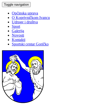
Toggle navigation
Općinska uprava
O Koprivničkom Ivancu
Udruge i društva
Sport
Galerija
Novosti
Kontakti
Sportski centar Goričko