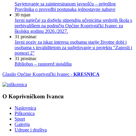
Savjetovanje sa zainteresiranom javnošću – prijedlog
Pravilnika o provedbi postupaka jednostavne nabave
30
rujan
Javni natječaj za dodjelu stipendija učenicima srednjih škola s
prebivalištem na području Općine Koprivnički Ivanec za
školsku godinu 2026./2027.
31
prosinac
Javni poziv za iskaz interesa osobama starije životne dobi i
osobama s invaliditetom za sudjelovanje u projektu “Zaposli i
pomozi 2”
31
prosinac
Bibliobus – raspored stajališta
Glasilo Općine Koprivnički Ivanec -
KRESNICA
O Koprivničkom Ivancu
Naslovnica
Piškornica
Sport
Galerija
Udruge i društva