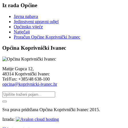
Iz rada Općine
Javna nabava
Jedinstveni upravni odjel
Općinsko vijeće
Natječaji
Proračun Općine Koprivnički Ivanec
Općina Koprivnički Ivanec
Matije Gupca 12,
48314 Koprivnički Ivanec
Tel/Fax: +385/48 638-100
opcina@koprivnicki-ivanec.hr
Sva prava pridržana Općina Koprivnički Ivanec 2015.
Izrada: