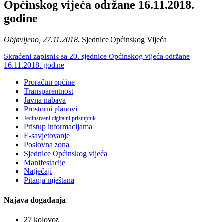
Općinskog vijeća održane 16.11.2018.
godine
Objavljeno, 27.11.2018.
Sjednice Općinskog Vijeća
Skraćeni zapisnik sa 20. sjednice Općinskog vijeća održane
16.11.2018. godine
Proračun općine
Transparentnost
Javna nabava
Prostorni planovi
Jedinstveni digitalni pristupnik
Pristup informacijama
E-savjetovanje
Poslovna zona
Sjednice Općinskog vijeća
Manifestacije
Natječaji
Pitanja mještana
Najava događanja
27
kolovoz