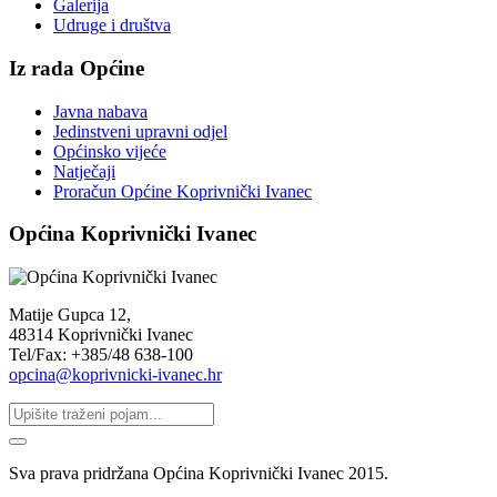
Galerija
Udruge i društva
Iz rada Općine
Javna nabava
Jedinstveni upravni odjel
Općinsko vijeće
Natječaji
Proračun Općine Koprivnički Ivanec
Općina Koprivnički Ivanec
Matije Gupca 12,
48314 Koprivnički Ivanec
Tel/Fax: +385/48 638-100
opcina@koprivnicki-ivanec.hr
Sva prava pridržana Općina Koprivnički Ivanec 2015.