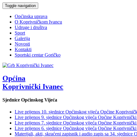
Toggle navigation
Općinska uprava
O Koprivničkom Ivancu
Udruge i društva
Sport
Galerija
Novosti
Kontakti
Sportski centar Goričko
Općina
Koprivnički Ivanec
Sjednice Općinskog Vijeća
Live prijenos 10. sjednice Općinskog vijeća Općine Koprivničk
Live prijenos 9. sjednice Općinskog vijeća Općine Koprivnički
Live prijenos 7. sjednice Općinskog vijeća Općine Koprivnički
Live prijenos 6. sjednice Općinskog vijeća Općine Koprivnički
Materijali, akti, skraćeni zapisnik i audio zapis sa 34. sjednic