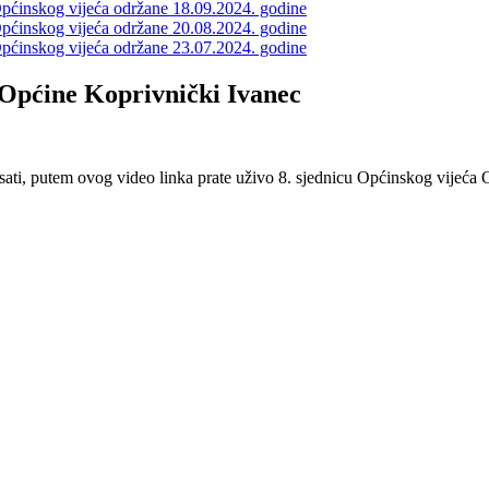
e Općinskog vijeća održane 18.09.2024. godine
e Općinskog vijeća održane 20.08.2024. godine
e Općinskog vijeća održane 23.07.2024. godine
a Općine Koprivnički Ivanec
 sati, putem ovog video linka prate uživo 8. sjednicu Općinskog vijeća