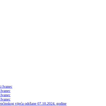
i Ivanec
 Ivanec
 Ivanec
 Ivanec
e Općinskog vijeća održane 07.10.2024. godine