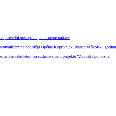
ka o provedbi postupaka jednostavne nabave
s prebivalištem na području Općine Koprivnički Ivanec za školsku godin
obama s invaliditetom za sudjelovanje u projektu “Zaposli i pomozi 2”