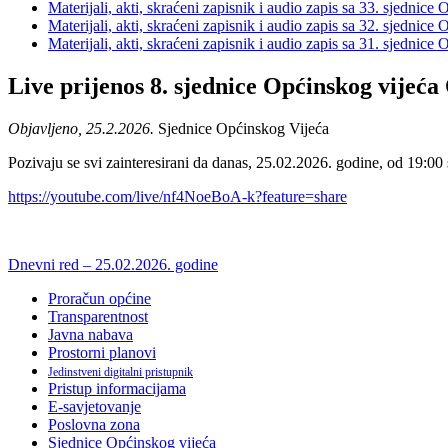
Materijali, akti, skraćeni zapisnik i audio zapis sa 33. sjednic
Materijali, akti, skraćeni zapisnik i audio zapis sa 32. sjednic
Materijali, akti, skraćeni zapisnik i audio zapis sa 31. sjednic
Live prijenos 8. sjednice Općinskog vijeć
Objavljeno, 25.2.2026.
Sjednice Općinskog Vijeća
Pozivaju se svi zainteresirani da danas, 25.02.2026. godine, od 19:00
https://youtube.com/live/nf4NoeBoA-k?feature=share
Dnevni red – 25.02.2026. godine
Proračun općine
Transparentnost
Javna nabava
Prostorni planovi
Jedinstveni digitalni pristupnik
Pristup informacijama
E-savjetovanje
Poslovna zona
Sjednice Općinskog vijeća