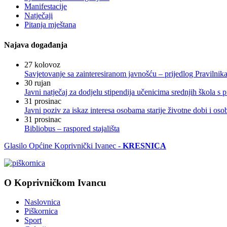
Manifestacije
Natječaji
Pitanja mještana
Najava događanja
27
kolovoz
Savjetovanje sa zainteresiranom javnošću – prijedlog Pravilni
30
rujan
Javni natječaj za dodjelu stipendija učenicima srednjih škola 
31
prosinac
Javni poziv za iskaz interesa osobama starije životne dobi i os
31
prosinac
Bibliobus – raspored stajališta
Glasilo Općine Koprivnički Ivanec -
KRESNICA
O Koprivničkom Ivancu
Naslovnica
Piškornica
Sport