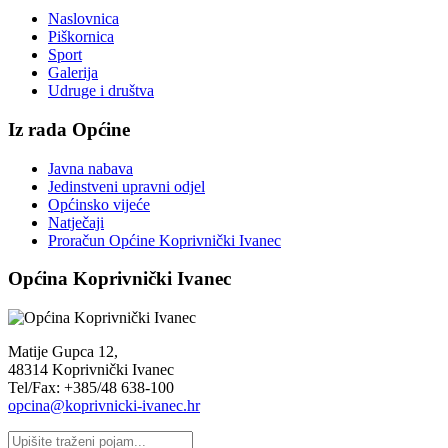
Naslovnica
Piškornica
Sport
Galerija
Udruge i društva
Iz rada Općine
Javna nabava
Jedinstveni upravni odjel
Općinsko vijeće
Natječaji
Proračun Općine Koprivnički Ivanec
Općina Koprivnički Ivanec
Matije Gupca 12,
48314 Koprivnički Ivanec
Tel/Fax: +385/48 638-100
opcina@koprivnicki-ivanec.hr