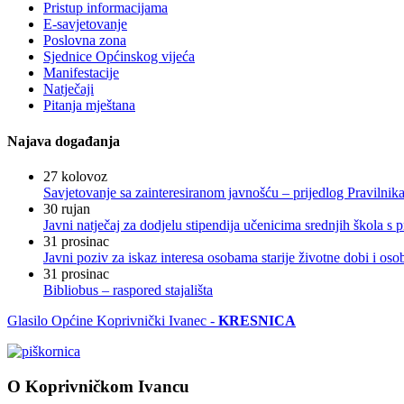
Pristup informacijama
E-savjetovanje
Poslovna zona
Sjednice Općinskog vijeća
Manifestacije
Natječaji
Pitanja mještana
Najava događanja
27
kolovoz
Savjetovanje sa zainteresiranom javnošću – prijedlog Pravilni
30
rujan
Javni natječaj za dodjelu stipendija učenicima srednjih škola 
31
prosinac
Javni poziv za iskaz interesa osobama starije životne dobi i os
31
prosinac
Bibliobus – raspored stajališta
Glasilo Općine Koprivnički Ivanec -
KRESNICA
O Koprivničkom Ivancu