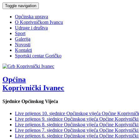
Toggle navigation
Općinska uprava
O Koprivničkom Ivancu
Udruge i društva
Sport
Galerija
Novosti
Kontakti
Sportski centar Goričko
Općina
Koprivnički Ivanec
Sjednice Općinskog Vijeća
Live prijenos 10. sjednice Općinskog vijeća Općine Koprivničk
Live prijenos 9. sjednice Općinskog vijeća Općine Koprivnički
Live prijenos 8. sjednice Općinskog vijeća Općine Koprivnički
Live prijenos 7. sjednice Općinskog vijeća Općine Koprivnički
Live prijenos 6. sjednice Općinskog vijeća Općine Koprivnički