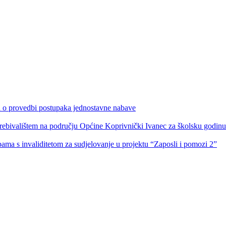
ka o provedbi postupaka jednostavne nabave
s prebivalištem na području Općine Koprivnički Ivanec za školsku godin
obama s invaliditetom za sudjelovanje u projektu “Zaposli i pomozi 2”