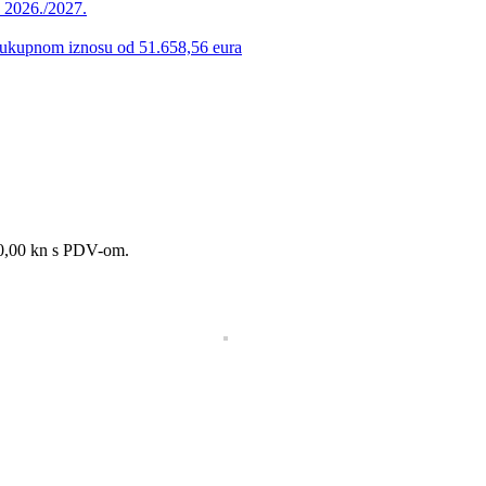
u 2026./2027.
 u ukupnom iznosu od 51.658,56 eura
200,00 kn s PDV-om.