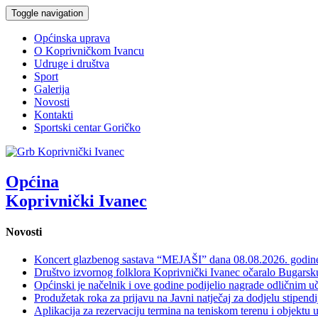
Toggle navigation
Općinska uprava
O Koprivničkom Ivancu
Udruge i društva
Sport
Galerija
Novosti
Kontakti
Sportski centar Goričko
Općina
Koprivnički Ivanec
Novosti
Koncert glazbenog sastava “MEJAŠI” dana 08.08.2026. godi
Društvo izvornog folklora Koprivnički Ivanec očaralo Bugars
Općinski je načelnik i ove godine podijelio nagrade odličnim 
Produžetak roka za prijavu na Javni natječaj za dodjelu stipen
Aplikacija za rezervaciju termina na teniskom terenu i objektu