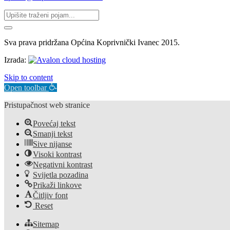
Sva prava pridržana Općina Koprivnički Ivanec 2015.
Izrada:
Skip to content
Open toolbar
Pristupačnost web stranice
Povećaj tekst
Smanji tekst
Sive nijanse
Visoki kontrast
Negativni kontrast
Svijetla pozadina
Prikaži linkove
Čitljiv font
Reset
Sitemap