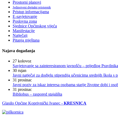
Prostorni planovi
Jedinstveni digitalni pristupnik
Pristup informacijama
E-savjetovanje
Poslovna zona
Sjednice Općinskog vijeća
Manifestacije
Natječaji
Pitanja mještana
Najava događanja
27
kolovoz
Savjetovanje sa zainteresiranom javnošću – prijedlog Pravilni
30
rujan
Javni natječaj za dodjelu stipendija učenicima srednjih škola 
31
prosinac
Javni poziv za iskaz interesa osobama starije životne dobi i os
31
prosinac
Bibliobus – raspored stajališta
Glasilo Općine Koprivnički Ivanec -
KRESNICA