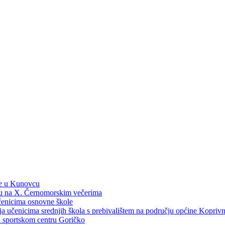
ne u Kunovcu
ku na X. Černomorskim večerima
učenicima osnovne škole
dija učenicima srednjih škola s prebivalištem na području općine Kopri
 u sportskom centru Goričko