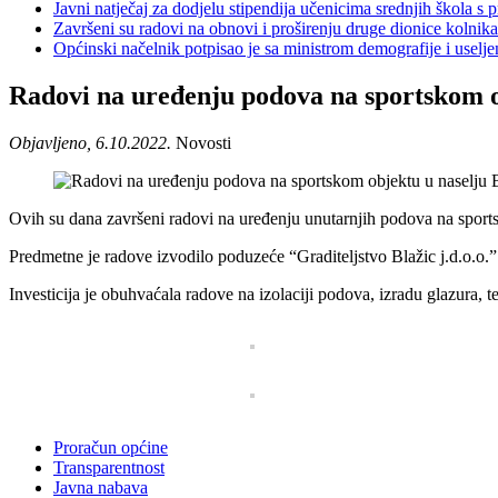
Javni natječaj za dodjelu stipendija učenicima srednjih škola 
Završeni su radovi na obnovi i proširenju druge dionice kolnik
Općinski načelnik potpisao je sa ministrom demografije i usel
Radovi na uređenju podova na sportskom o
Objavljeno, 6.10.2022.
Novosti
Ovih su dana završeni radovi na uređenju unutarnjih podova na sport
Predmetne je radove izvodilo poduzeće “Graditeljstvo Blažic j.d.o.o.
Investicija je obuhvaćala radove na izolaciji podova, izradu glazura, 
Proračun općine
Transparentnost
Javna nabava