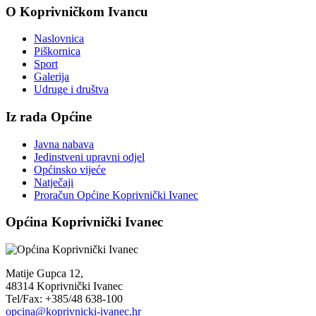
O Koprivničkom Ivancu
Naslovnica
Piškornica
Sport
Galerija
Udruge i društva
Iz rada Općine
Javna nabava
Jedinstveni upravni odjel
Općinsko vijeće
Natječaji
Proračun Općine Koprivnički Ivanec
Općina Koprivnički Ivanec
Matije Gupca 12,
48314 Koprivnički Ivanec
Tel/Fax: +385/48 638-100
opcina@koprivnicki-ivanec.hr