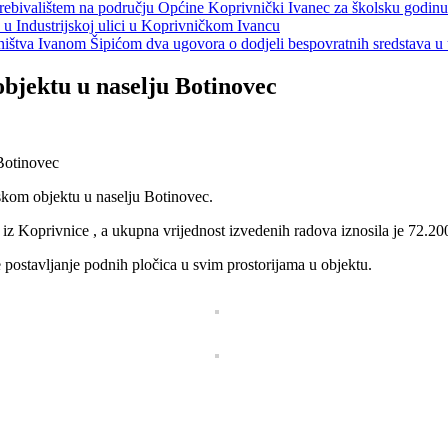
s prebivalištem na području Općine Koprivnički Ivanec za školsku godin
a u Industrijskoj ulici u Koprivničkom Ivancu
jeništva Ivanom Šipićom dva ugovora o dodjeli bespovratnih sredstava
bjektu u naselju Botinovec
skom objektu u naselju Botinovec.
” iz Koprivnice , a ukupna vrijednost izvedenih radova iznosila je 72.
te postavljanje podnih pločica u svim prostorijama u objektu.