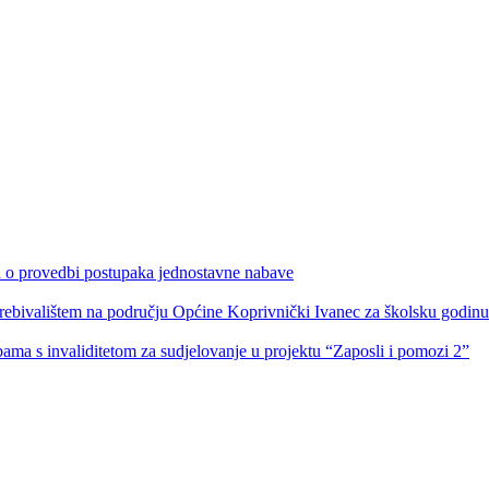
ka o provedbi postupaka jednostavne nabave
s prebivalištem na području Općine Koprivnički Ivanec za školsku godin
obama s invaliditetom za sudjelovanje u projektu “Zaposli i pomozi 2”