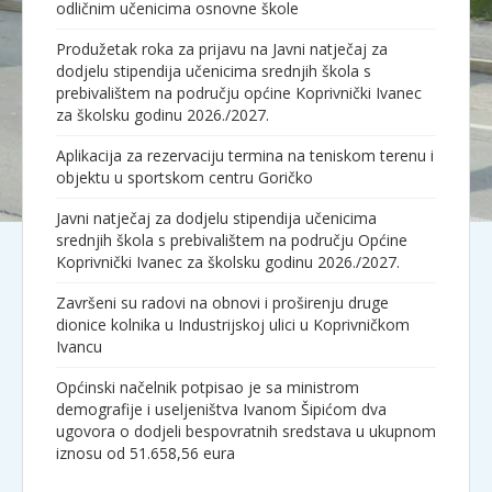
odličnim učenicima osnovne škole
Produžetak roka za prijavu na Javni natječaj za
dodjelu stipendija učenicima srednjih škola s
prebivalištem na području općine Koprivnički Ivanec
za školsku godinu 2026./2027.
Aplikacija za rezervaciju termina na teniskom terenu i
objektu u sportskom centru Goričko
Javni natječaj za dodjelu stipendija učenicima
srednjih škola s prebivalištem na području Općine
Koprivnički Ivanec za školsku godinu 2026./2027.
Završeni su radovi na obnovi i proširenju druge
dionice kolnika u Industrijskoj ulici u Koprivničkom
Ivancu
Općinski načelnik potpisao je sa ministrom
demografije i useljeništva Ivanom Šipićom dva
ugovora o dodjeli bespovratnih sredstava u ukupnom
iznosu od 51.658,56 eura