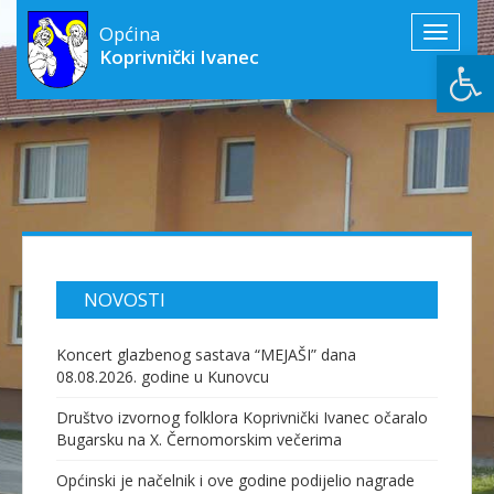
Općina
Toggle
Open
Koprivnički Ivanec
navigati
NOVOSTI
Koncert glazbenog sastava “MEJAŠI” dana
08.08.2026. godine u Kunovcu
Društvo izvornog folklora Koprivnički Ivanec očaralo
Bugarsku na X. Černomorskim večerima
Općinski je načelnik i ove godine podijelio nagrade