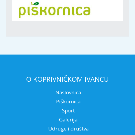
O KOPRIVNIČKOM IVANCU
Naslovnica
Piškornica
Sport
Galerija
Udruge i društva