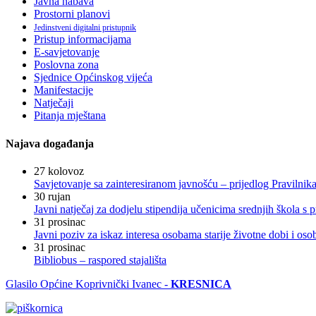
Javna nabava
Prostorni planovi
Jedinstveni digitalni pristupnik
Pristup informacijama
E-savjetovanje
Poslovna zona
Sjednice Općinskog vijeća
Manifestacije
Natječaji
Pitanja mještana
Najava događanja
27
kolovoz
Savjetovanje sa zainteresiranom javnošću – prijedlog Pravilni
30
rujan
Javni natječaj za dodjelu stipendija učenicima srednjih škola 
31
prosinac
Javni poziv za iskaz interesa osobama starije životne dobi i os
31
prosinac
Bibliobus – raspored stajališta
Glasilo Općine Koprivnički Ivanec -
KRESNICA