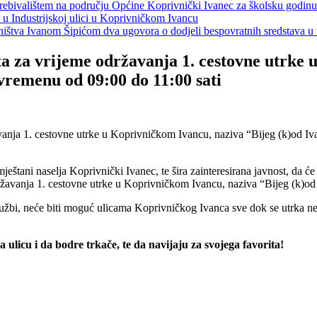
s prebivalištem na području Općine Koprivnički Ivanec za školsku godin
a u Industrijskoj ulici u Koprivničkom Ivancu
jeništva Ivanom Šipićom dva ugovora o dodjeli bespovratnih sredstava
a za vrijeme održavanja 1. cestovne utrke 
vremenu od 09:00 do 11:00 sati
eštani naselja Koprivnički Ivanec, te šira zainteresirana javnost, da ć
državanja 1. cestovne utrke u Koprivničkom Ivancu, naziva “Bijeg (k)od
užbi, neće biti moguć ulicama Koprivničkog Ivanca sve dok se utrka ne z
licu i da bodre trkače, te da navijaju za svojega favorita!