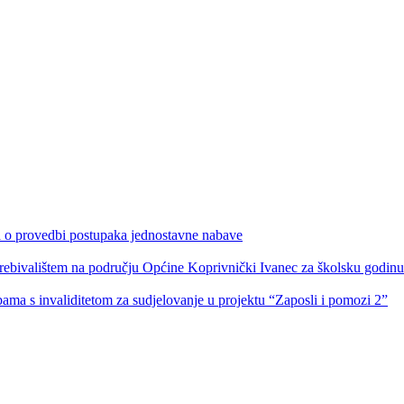
ka o provedbi postupaka jednostavne nabave
s prebivalištem na području Općine Koprivnički Ivanec za školsku godin
obama s invaliditetom za sudjelovanje u projektu “Zaposli i pomozi 2”