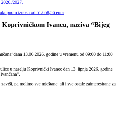
u 2026./2027.
 u ukupnom iznosu od 51.658,56 eura
u Koprivničkom Ivancu, naziva “Bijeg
e ulice u naselju Koprivnički Ivanec dan 13. lipnja 2026. godine
 Ivančana”.
avrši, pa molimo sve mještane, ali i sve ostale zainteresirane za