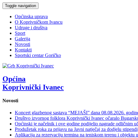
Toggle navigation
Općinska uprava
O Koprivničkom Ivancu
Udruge i društva
Sport
Galerija
Novosti
Kontakti
Sportski centar Goričko
Općina
Koprivnički Ivanec
Novosti
Koncert glazbenog sastava “MEJAŠI” dana 08.08.2026. godi
Društvo izvornog folklora Koprivnički Ivanec očaralo Bugars
Općinski je načelnik i ove godine podijelio nagrade odličnim 
Produžetak roka za prijavu na Javni natječaj za dodjelu stipen
Aplikacija za rezervaciju termina na teniskom terenu i objektu