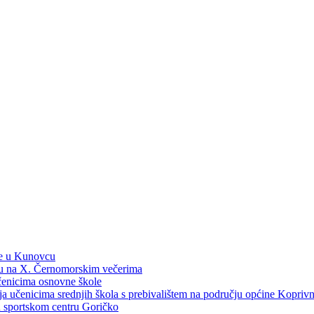
ne u Kunovcu
ku na X. Černomorskim večerima
učenicima osnovne škole
dija učenicima srednjih škola s prebivalištem na području općine Kopri
 u sportskom centru Goričko