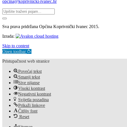
opcina@koprivnicki-ivanec.hr
Sva prava pridržana Općina Koprivnički Ivanec 2015.
Izrada:
Skip to content
Open toolbar
Pristupačnost web stranice
Povećaj tekst
Smanji tekst
Sive nijanse
Visoki kontrast
Negativni kontrast
Svijetla pozadina
Prikaži linkove
Čitljiv font
Reset
Sitemap