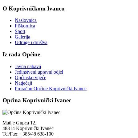
O Koprivničkom Ivancu
Naslovnica
Piškornica
Sport
Galerija
Udruge i društva
Iz rada Općine
Javna nabava
Jedinstveni upravni odjel
Općinsko vijeće
Natječaji
Proračun Općine Koprivnički Ivanec
Općina Koprivnički Ivanec
Matije Gupca 12,
48314 Koprivnički Ivanec
Tel/Fax: +385/48 638-100