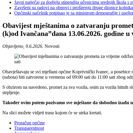
Javni natječaj za dodjelu stipendija učenicima srednjih škola 
Završeni su radovi na obnovi i proširenju druge dionice kolnik
Općinski načelnik potpisao je sa ministrom demografije i usel
Obavijest mještanima o zatvaranju promet
(k)od Ivančana”dana 13.06.2026. godine u 
Objavljeno, 9.6.2026.
Novosti
Obavještavaju se svi mještani općine Koprivnički Ivanec, a posebice mj
(subota) biti zatvorene u vremenu od 09:00 sati do 11:00 sati zbog o
S obzirom na navedeno, promet za sva vozila, osim za vozila hitnih sl
strpljenje.
Također ovim putem pozivamo sve mještane da slobodno izađu na u
Na slici možete vidjeti trasu kojom će se utrka kretati.
Proračun općine
Transparentnost