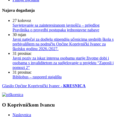
Najava događanja
27
kolovoz
Savjetovanje sa zainteresiranom javnošću – prijedlog
Pravilnika o provedbi postupaka jednostavne nabave
30
rujan
Javni natječaj za dodjelu stipendija učenicima srednjih škola s
prebivalištem na području Općine Koprivnički Ivanec za
školsku godinu 2026./2027.
31
prosinac
Javni poziv za iskaz interesa osobama starije životne dobi i
osobama s invaliditetom za sudjelovanje u projektu “Zaposli i
pomozi 2”
31
prosinac
Bibliobus – raspored stajališta
Glasilo Općine Koprivnički Ivanec -
KRESNICA
O Koprivničkom Ivancu
Naslovnica