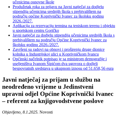
učenicima osnovne škole
Produžetak roka za prijavu na Javni natječaj za dodjelu
stipendija učenicima srednjih škola s prebivalištem na
području općine Koprivnički Ivanec za školsku godinu
2026./2027.
Aplikacija za rezervaciju termina na teniskom terenu i objektu
u sportskom centru Goričko
Javni natječaj za dodjelu stipendija učenicima srednjih škola s
prebivalištem na području Općine Koprivnički Ivanec za
školsku godinu 2026./2027.
Završeni su radovi na obnovi i proširenju druge dionice
kolnika u Industrijskoj ulici u Koprivničkom Ivancu
Općinski načelnik potpisao je sa ministrom demografije i
useljeništva Ivanom Šipićom dva ugovora o dodjeli
bespovratnih sredstava u ukupnom iznosu od 51.658,56 eura
Javni natječaj za prijam u službu na
neodređeno vrijeme u Jedinstveni
upravni odjel Općine Koprivnički Ivanec
– referent za knjigovodstvene poslove
Objavljeno, 8.1.2025.
Novosti