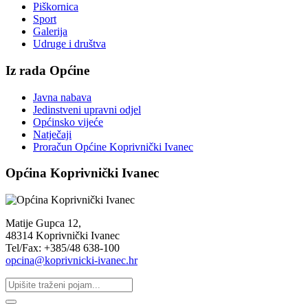
Piškornica
Sport
Galerija
Udruge i društva
Iz rada Općine
Javna nabava
Jedinstveni upravni odjel
Općinsko vijeće
Natječaji
Proračun Općine Koprivnički Ivanec
Općina Koprivnički Ivanec
Matije Gupca 12,
48314 Koprivnički Ivanec
Tel/Fax: +385/48 638-100
opcina@koprivnicki-ivanec.hr