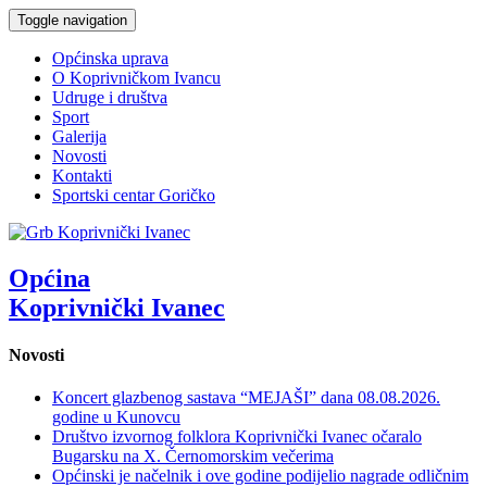
Toggle navigation
Općinska uprava
O Koprivničkom Ivancu
Udruge i društva
Sport
Galerija
Novosti
Kontakti
Sportski centar Goričko
Općina
Koprivnički Ivanec
Novosti
Koncert glazbenog sastava “MEJAŠI” dana 08.08.2026.
godine u Kunovcu
Društvo izvornog folklora Koprivnički Ivanec očaralo
Bugarsku na X. Černomorskim večerima
Općinski je načelnik i ove godine podijelio nagrade odličnim