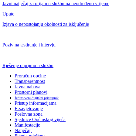
Javni natječaj za prijam u službu na neodređeno vrijeme
Upute
Izjava o nepostojanju okolnosti za isključenje
Poziv na testiranje i intervju
Rješenje o prijmu u službu
Proračun općine
Transparentnost
Javna nabava
Prostorni planovi
Jedinstveni digitalni pristupnik
Pristup informacijama
E-savjetovanje
Poslovna zona
Sjednice Općinskog vijeća
Manifestacije
Natječaji
Pitanja mještana