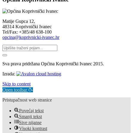
Matije Gupca 12,
48314 Koprivnički Ivanec
Tel/Fax: +385/48 638-100
opcina@koprivnicki-ivanec.hr
Sva prava pridržana Općina Koprivnički Ivanec 2015.
Izrada:
Skip to content
Open toolbar
Pristupačnost web stranice
Povećaj tekst
Smanji tekst
Sive nijanse
Visoki kontrast