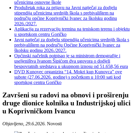
učenicima osnovne škole
Produžetak roka za prijavu na Javni natječaj za dodjelu
stipendija učenicima srednjih škola s prebivalištem na
području općine Koprivnički Ivanec za školsku godinu
2026./2027.
Aplikacija za rezervaciju termina na teniskom terenu i objektu
u sportskom centru Goričko
Javni natječaj za dodjelu stipendija učenicima srednjih škola s
prebivalištem na području Općine Koprivnički Ivanec za
školsku godinu 2026./2027.
Općinski načelnik potpisao je sa ministrom demografije i
useljeništva Ivanom Šipićom dva ugovora o dodjeli
bespovratnih sredstava u ukupnom iznosu od 51.658,56 eura
DVD Kunovec organizira “14. Mokri kup Kunovca” ove
subote (27.06.2026. godine) s početkom u 10:00 sati kod
sportskog centra Goričko
Završeni su radovi na obnovi i proširenju
druge dionice kolnika u Industrijskoj ulici
u Koprivničkom Ivancu
Objavljeno, 29.6.2026.
Novosti