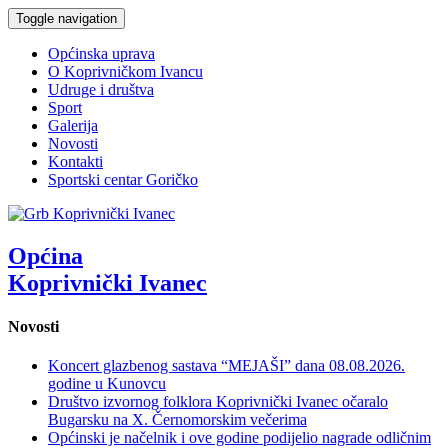
Toggle navigation
Općinska uprava
O Koprivničkom Ivancu
Udruge i društva
Sport
Galerija
Novosti
Kontakti
Sportski centar Goričko
Općina
Koprivnički Ivanec
Novosti
Koncert glazbenog sastava “MEJAŠI” dana 08.08.2026.
godine u Kunovcu
Društvo izvornog folklora Koprivnički Ivanec očaralo
Bugarsku na X. Černomorskim večerima
Općinski je načelnik i ove godine podijelio nagrade odličnim