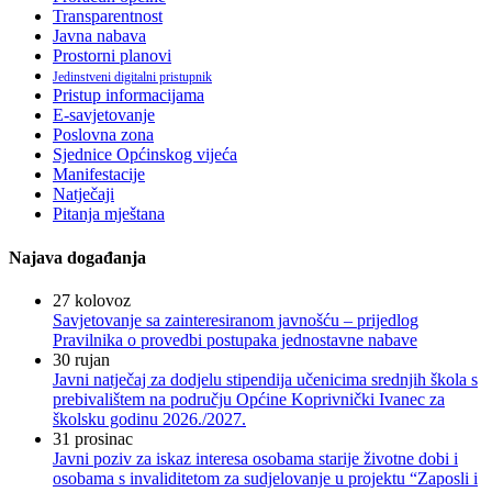
Transparentnost
Javna nabava
Prostorni planovi
Jedinstveni digitalni pristupnik
Pristup informacijama
E-savjetovanje
Poslovna zona
Sjednice Općinskog vijeća
Manifestacije
Natječaji
Pitanja mještana
Najava događanja
27
kolovoz
Savjetovanje sa zainteresiranom javnošću – prijedlog
Pravilnika o provedbi postupaka jednostavne nabave
30
rujan
Javni natječaj za dodjelu stipendija učenicima srednjih škola s
prebivalištem na području Općine Koprivnički Ivanec za
školsku godinu 2026./2027.
31
prosinac
Javni poziv za iskaz interesa osobama starije životne dobi i
osobama s invaliditetom za sudjelovanje u projektu “Zaposli i