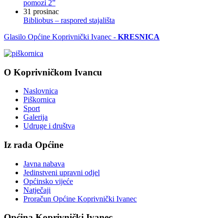
pomozi 2”
31
prosinac
Bibliobus – raspored stajališta
Glasilo Općine Koprivnički Ivanec -
KRESNICA
O Koprivničkom Ivancu
Naslovnica
Piškornica
Sport
Galerija
Udruge i društva
Iz rada Općine
Javna nabava
Jedinstveni upravni odjel
Općinsko vijeće
Natječaji
Proračun Općine Koprivnički Ivanec
Općina Koprivnički Ivanec