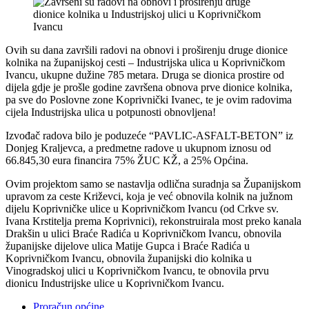
Ovih su dana završili radovi na obnovi i proširenju druge dionice
kolnika na županijskoj cesti – Industrijska ulica u Koprivničkom
Ivancu, ukupne dužine 785 metara. Druga se dionica prostire od
dijela gdje je prošle godine završena obnova prve dionice kolnika,
pa sve do Poslovne zone Koprivnički Ivanec, te je ovim radovima
cijela Industrijska ulica u potpunosti obnovljena!
Izvođač radova bilo je poduzeće “PAVLIC-ASFALT-BETON” iz
Donjeg Kraljevca, a predmetne radove u ukupnom iznosu od
66.845,30 eura financira 75% ŽUC KŽ, a 25% Općina.
Ovim projektom samo se nastavlja odlična suradnja sa Županijskom
upravom za ceste Križevci, koja je već obnovila kolnik na južnom
dijelu Koprivničke ulice u Koprivničkom Ivancu (od Crkve sv.
Ivana Krstitelja prema Koprivnici), rekonstruirala most preko kanala
Drakšin u ulici Braće Radića u Koprivničkom Ivancu, obnovila
županijske dijelove ulica Matije Gupca i Braće Radića u
Koprivničkom Ivancu, obnovila županijski dio kolnika u
Vinogradskoj ulici u Koprivničkom Ivancu, te obnovila prvu
dionicu Industrijske ulice u Koprivničkom Ivancu.
Proračun općine