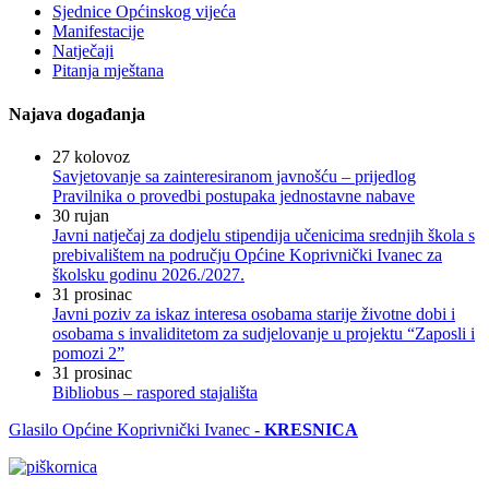
Sjednice Općinskog vijeća
Manifestacije
Natječaji
Pitanja mještana
Najava događanja
27
kolovoz
Savjetovanje sa zainteresiranom javnošću – prijedlog
Pravilnika o provedbi postupaka jednostavne nabave
30
rujan
Javni natječaj za dodjelu stipendija učenicima srednjih škola s
prebivalištem na području Općine Koprivnički Ivanec za
školsku godinu 2026./2027.
31
prosinac
Javni poziv za iskaz interesa osobama starije životne dobi i
osobama s invaliditetom za sudjelovanje u projektu “Zaposli i
pomozi 2”
31
prosinac
Bibliobus – raspored stajališta
Glasilo Općine Koprivnički Ivanec -
KRESNICA