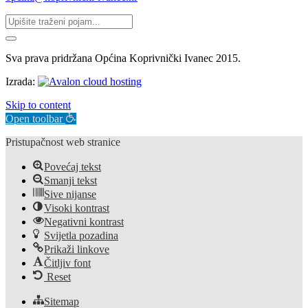
Sva prava pridržana Općina Koprivnički Ivanec 2015.
Izrada:
Skip to content
Open toolbar
Pristupačnost web stranice
Povećaj tekst
Smanji tekst
Sive nijanse
Visoki kontrast
Negativni kontrast
Svijetla pozadina
Prikaži linkove
Čitljiv font
Reset
Sitemap