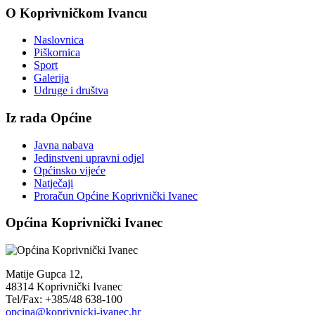
O Koprivničkom Ivancu
Naslovnica
Piškornica
Sport
Galerija
Udruge i društva
Iz rada Općine
Javna nabava
Jedinstveni upravni odjel
Općinsko vijeće
Natječaji
Proračun Općine Koprivnički Ivanec
Općina Koprivnički Ivanec
Matije Gupca 12,
48314 Koprivnički Ivanec
Tel/Fax: +385/48 638-100
opcina@koprivnicki-ivanec.hr