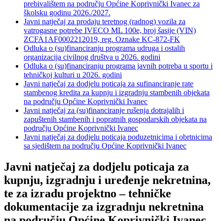
prebivalištem na području Općine Koprivnički Ivanec za
školsku godinu 2026./2027.
Javni natječaj za prodaju teretnog (radnog) vozila za
vatrogasne potrebe IVECO ML 100e, broj šasije (VIN)
ZCFA1AF0002212019, reg. Oznake KC-872-FK
Odluka o (su)financiranju programa udruga i ostalih
organizacija civilnog društva u 2026. godini
Odluka o (su)financiranju programa javnih potreba u sportu i
tehničkoj kulturi u 2026. godini
Javni natječaj za dodjelu poticaja za sufinanciranje rate
stambenog kredita za kupnju i izgradnju stambenih objekata
na području Općine Koprivnički Ivanec
Javni natječaj za (su)financiranje rušenja dotrajalih i
zapuštenih stambenih i popratnih gospodarskih objekata na
području Općine Koprivnički Ivanec
Javni natječaj za dodjelu poticaja poduzetnicima i obrtnicima
sa sjedištem na području Općine Koprivnički Ivanec
Javni natječaj za dodjelu poticaja za
kupnju, izgradnju i uređenje nekretnina,
te za izradu projektno – tehničke
dokumentacije za izgradnju nekretnina
na području Općine Koprivnički Ivanec