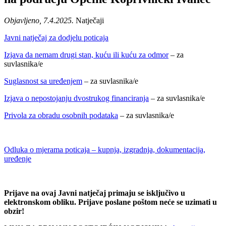
Objavljeno, 7.4.2025.
Natječaji
Javni natječaj za dodjelu poticaja
Izjava da nemam drugi stan, kuću ili kuću za odmor
– za
suvlasnika/e
Suglasnost sa uređenjem
– za suvlasnika/e
Izjava o nepostojanju dvostrukog financiranja
– za suvlasnika/e
Privola za obradu osobnih podataka
– za suvlasnika/e
Odluka o mjerama poticaja – kupnja, izgradnja, dokumentacija,
uređenje
Prijave na ovaj Javni natječaj primaju se isključivo u
elektronskom obliku. Prijave poslane poštom neće se uzimati u
obzir!