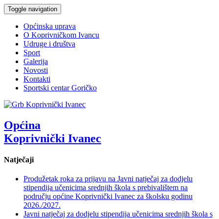
Toggle navigation
Općinska uprava
O Koprivničkom Ivancu
Udruge i društva
Sport
Galerija
Novosti
Kontakti
Sportski centar Goričko
Općina
Koprivnički Ivanec
Natječaji
Produžetak roka za prijavu na Javni natječaj za dodjelu
stipendija učenicima srednjih škola s prebivalištem na
području općine Koprivnički Ivanec za školsku godinu
2026./2027.
Javni natječaj za dodjelu stipendija učenicima srednjih škola s