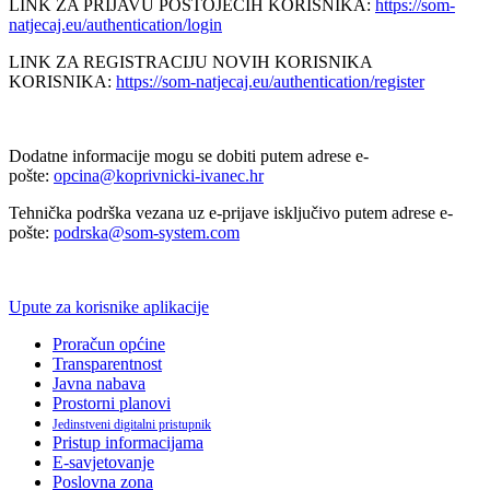
LINK ZA PRIJAVU POSTOJEĆIH KORISNIKA:
https://som-
natjecaj.eu/authentication/login
LINK ZA REGISTRACIJU NOVIH KORISNIKA
KORISNIKA:
https://som-natjecaj.eu/authentication/register
Dodatne informacije mogu se dobiti putem adrese e-
pošte:
opcina@koprivnicki-ivanec.hr
Tehnička podrška vezana uz e-prijave isključivo putem adrese e-
pošte:
podrska@som-system.com
Upute za korisnike aplikacije
Proračun općine
Transparentnost
Javna nabava
Prostorni planovi
Jedinstveni digitalni pristupnik
Pristup informacijama
E-savjetovanje
Poslovna zona