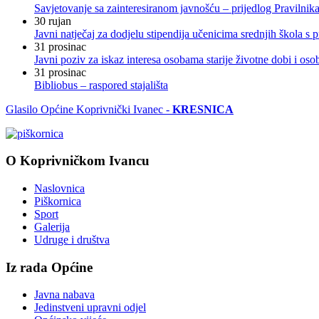
Savjetovanje sa zainteresiranom javnošću – prijedlog Pravilni
30
rujan
Javni natječaj za dodjelu stipendija učenicima srednjih škola 
31
prosinac
Javni poziv za iskaz interesa osobama starije životne dobi i os
31
prosinac
Bibliobus – raspored stajališta
Glasilo Općine Koprivnički Ivanec -
KRESNICA
O Koprivničkom Ivancu
Naslovnica
Piškornica
Sport
Galerija
Udruge i društva
Iz rada Općine
Javna nabava
Jedinstveni upravni odjel