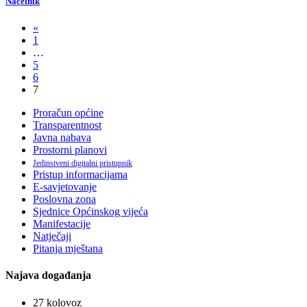
Načelnik
«
1
…
5
6
7
Proračun općine
Transparentnost
Javna nabava
Prostorni planovi
Jedinstveni digitalni pristupnik
Pristup informacijama
E-savjetovanje
Poslovna zona
Sjednice Općinskog vijeća
Manifestacije
Natječaji
Pitanja mještana
Najava događanja
27
kolovoz