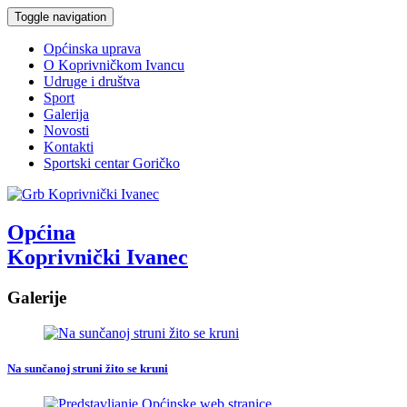
Toggle navigation
Općinska uprava
O Koprivničkom Ivancu
Udruge i društva
Sport
Galerija
Novosti
Kontakti
Sportski centar Goričko
Općina
Koprivnički Ivanec
Galerije
Na sunčanoj struni žito se kruni