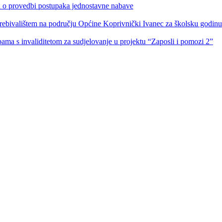
ka o provedbi postupaka jednostavne nabave
s prebivalištem na području Općine Koprivnički Ivanec za školsku godin
obama s invaliditetom za sudjelovanje u projektu “Zaposli i pomozi 2”