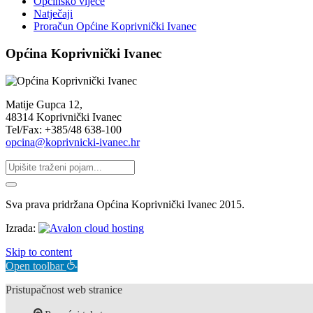
Općinsko vijeće
Natječaji
Proračun Općine Koprivnički Ivanec
Općina Koprivnički Ivanec
Matije Gupca 12,
48314 Koprivnički Ivanec
Tel/Fax: +385/48 638-100
opcina@koprivnicki-ivanec.hr
Sva prava pridržana Općina Koprivnički Ivanec 2015.
Izrada:
Skip to content
Open toolbar
Pristupačnost web stranice