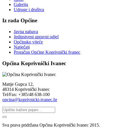
Galerija
Udruge i društva
Iz rada Općine
Javna nabava
Jedinstveni upravni odjel
Općinsko vijeće
Natječaji
Proračun Općine Koprivnički Ivanec
Općina Koprivnički Ivanec
Matije Gupca 12,
48314 Koprivnički Ivanec
Tel/Fax: +385/48 638-100
opcina@koprivnicki-ivanec.hr
Sva prava pridržana Općina Koprivnički Ivanec 2015.