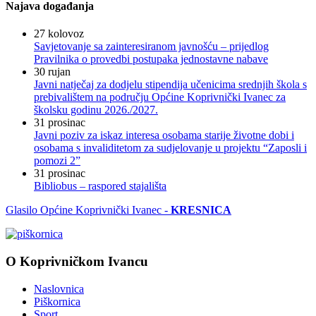
Najava događanja
27
kolovoz
Savjetovanje sa zainteresiranom javnošću – prijedlog
Pravilnika o provedbi postupaka jednostavne nabave
30
rujan
Javni natječaj za dodjelu stipendija učenicima srednjih škola s
prebivalištem na području Općine Koprivnički Ivanec za
školsku godinu 2026./2027.
31
prosinac
Javni poziv za iskaz interesa osobama starije životne dobi i
osobama s invaliditetom za sudjelovanje u projektu “Zaposli i
pomozi 2”
31
prosinac
Bibliobus – raspored stajališta
Glasilo Općine Koprivnički Ivanec -
KRESNICA
O Koprivničkom Ivancu
Naslovnica
Piškornica
Sport