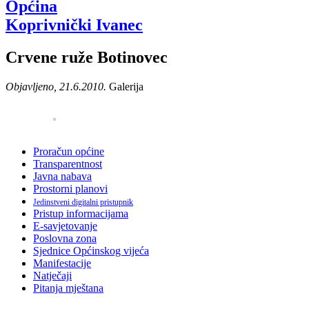
Općina
Koprivnički Ivanec
Crvene ruže Botinovec
Objavljeno, 21.6.2010.
Galerija
Proračun općine
Transparentnost
Javna nabava
Prostorni planovi
Jedinstveni digitalni pristupnik
Pristup informacijama
E-savjetovanje
Poslovna zona
Sjednice Općinskog vijeća
Manifestacije
Natječaji
Pitanja mještana