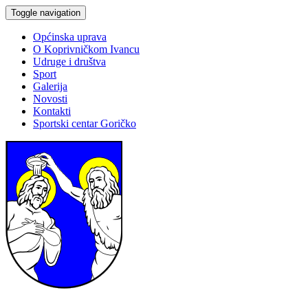
Toggle navigation
Općinska uprava
O Koprivničkom Ivancu
Udruge i društva
Sport
Galerija
Novosti
Kontakti
Sportski centar Goričko