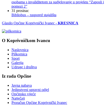
osobama s invaliditetom za sudjelovanje u projektu “Zaposli i
pomozi 2”
31
prosinac
Bibliobus – raspored stajališta
Glasilo Općine Koprivnički Ivanec -
KRESNICA
O Koprivničkom Ivancu
Naslovnica
Piškornica
Sport
Galerija
Udruge i društva
Iz rada Općine
Javna nabava
Jedinstveni upravni odjel
Općinsko vijeće
Natječaji
Proračun Općine Koprivnički Ivanec