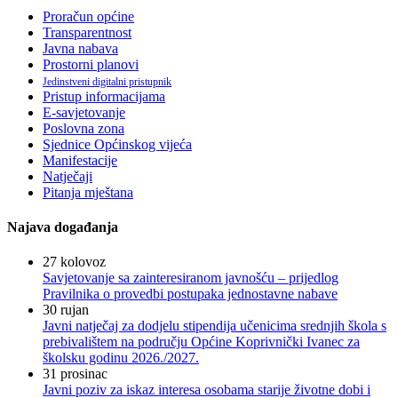
Proračun općine
Transparentnost
Javna nabava
Prostorni planovi
Jedinstveni digitalni pristupnik
Pristup informacijama
E-savjetovanje
Poslovna zona
Sjednice Općinskog vijeća
Manifestacije
Natječaji
Pitanja mještana
Najava događanja
27
kolovoz
Savjetovanje sa zainteresiranom javnošću – prijedlog
Pravilnika o provedbi postupaka jednostavne nabave
30
rujan
Javni natječaj za dodjelu stipendija učenicima srednjih škola s
prebivalištem na području Općine Koprivnički Ivanec za
školsku godinu 2026./2027.
31
prosinac
Javni poziv za iskaz interesa osobama starije životne dobi i