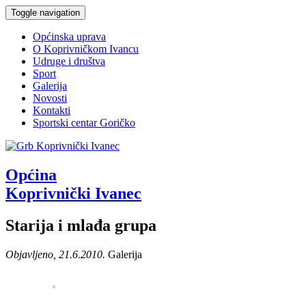
Toggle navigation
Općinska uprava
O Koprivničkom Ivancu
Udruge i društva
Sport
Galerija
Novosti
Kontakti
Sportski centar Goričko
Općina
Koprivnički Ivanec
Starija i mlađa grupa
Objavljeno, 21.6.2010.
Galerija