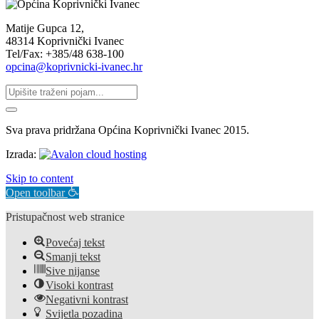
Matije Gupca 12,
48314 Koprivnički Ivanec
Tel/Fax: +385/48 638-100
opcina@koprivnicki-ivanec.hr
Sva prava pridržana Općina Koprivnički Ivanec 2015.
Izrada:
Skip to content
Open toolbar
Pristupačnost web stranice
Povećaj tekst
Smanji tekst
Sive nijanse
Visoki kontrast
Negativni kontrast
Svijetla pozadina