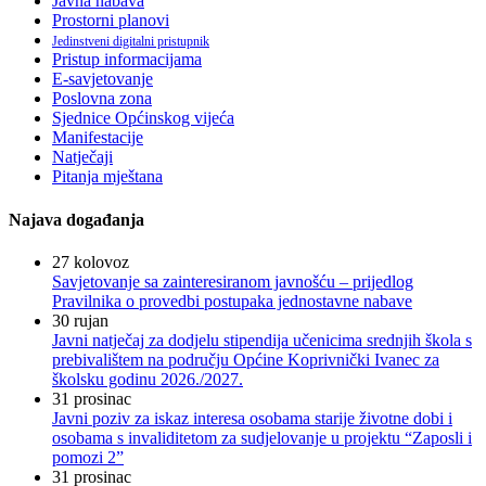
Javna nabava
Prostorni planovi
Jedinstveni digitalni pristupnik
Pristup informacijama
E-savjetovanje
Poslovna zona
Sjednice Općinskog vijeća
Manifestacije
Natječaji
Pitanja mještana
Najava događanja
27
kolovoz
Savjetovanje sa zainteresiranom javnošću – prijedlog
Pravilnika o provedbi postupaka jednostavne nabave
30
rujan
Javni natječaj za dodjelu stipendija učenicima srednjih škola s
prebivalištem na području Općine Koprivnički Ivanec za
školsku godinu 2026./2027.
31
prosinac
Javni poziv za iskaz interesa osobama starije životne dobi i
osobama s invaliditetom za sudjelovanje u projektu “Zaposli i
pomozi 2”
31
prosinac