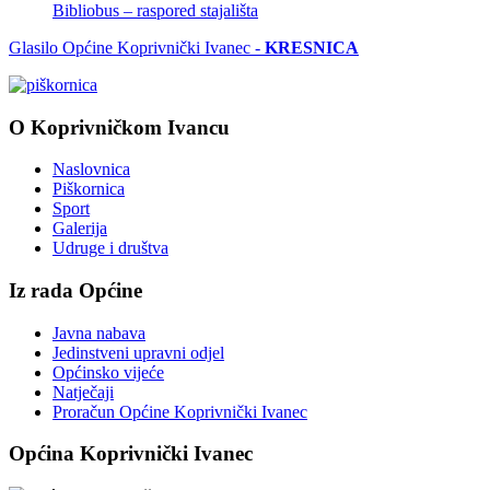
Bibliobus – raspored stajališta
Glasilo Općine Koprivnički Ivanec -
KRESNICA
O Koprivničkom Ivancu
Naslovnica
Piškornica
Sport
Galerija
Udruge i društva
Iz rada Općine
Javna nabava
Jedinstveni upravni odjel
Općinsko vijeće
Natječaji
Proračun Općine Koprivnički Ivanec
Općina Koprivnički Ivanec