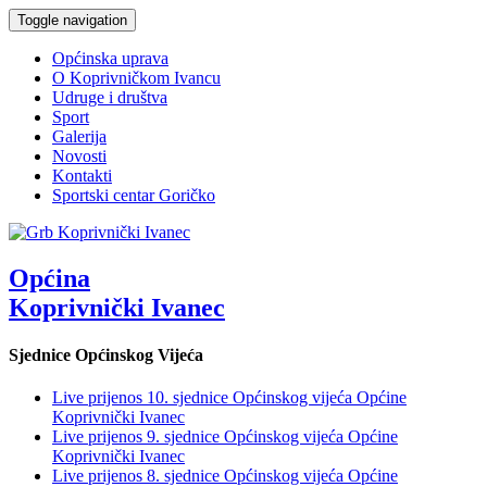
Toggle navigation
Općinska uprava
O Koprivničkom Ivancu
Udruge i društva
Sport
Galerija
Novosti
Kontakti
Sportski centar Goričko
Općina
Koprivnički Ivanec
Sjednice Općinskog Vijeća
Live prijenos 10. sjednice Općinskog vijeća Općine
Koprivnički Ivanec
Live prijenos 9. sjednice Općinskog vijeća Općine
Koprivnički Ivanec
Live prijenos 8. sjednice Općinskog vijeća Općine