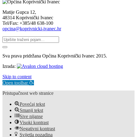
Matije Gupca 12,
48314 Koprivnički Ivanec
Tel/Fax: +385/48 638-100
opcina@koprivnicki-ivanec.hr
Sva prava pridržana Općina Koprivnički Ivanec 2015.
Izrada:
Skip to content
Open toolbar
Pristupačnost web stranice
Povećaj tekst
Smanji tekst
Sive nijanse
Visoki kontrast
Negativni kontrast
Svijetla pozadina