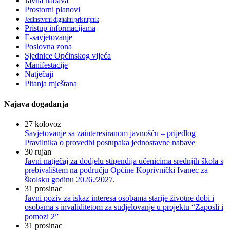
Javna nabava
Prostorni planovi
Jedinstveni digitalni pristupnik
Pristup informacijama
E-savjetovanje
Poslovna zona
Sjednice Općinskog vijeća
Manifestacije
Natječaji
Pitanja mještana
Najava događanja
27
kolovoz
Savjetovanje sa zainteresiranom javnošću – prijedlog
Pravilnika o provedbi postupaka jednostavne nabave
30
rujan
Javni natječaj za dodjelu stipendija učenicima srednjih škola s
prebivalištem na području Općine Koprivnički Ivanec za
školsku godinu 2026./2027.
31
prosinac
Javni poziv za iskaz interesa osobama starije životne dobi i
osobama s invaliditetom za sudjelovanje u projektu “Zaposli i
pomozi 2”
31
prosinac