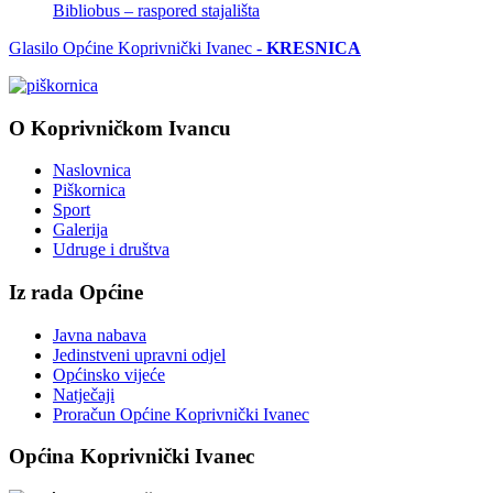
Bibliobus – raspored stajališta
Glasilo Općine Koprivnički Ivanec -
KRESNICA
O Koprivničkom Ivancu
Naslovnica
Piškornica
Sport
Galerija
Udruge i društva
Iz rada Općine
Javna nabava
Jedinstveni upravni odjel
Općinsko vijeće
Natječaji
Proračun Općine Koprivnički Ivanec
Općina Koprivnički Ivanec