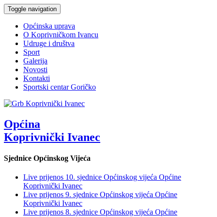
Toggle navigation
Općinska uprava
O Koprivničkom Ivancu
Udruge i društva
Sport
Galerija
Novosti
Kontakti
Sportski centar Goričko
Općina
Koprivnički Ivanec
Sjednice Općinskog Vijeća
Live prijenos 10. sjednice Općinskog vijeća Općine
Koprivnički Ivanec
Live prijenos 9. sjednice Općinskog vijeća Općine
Koprivnički Ivanec
Live prijenos 8. sjednice Općinskog vijeća Općine