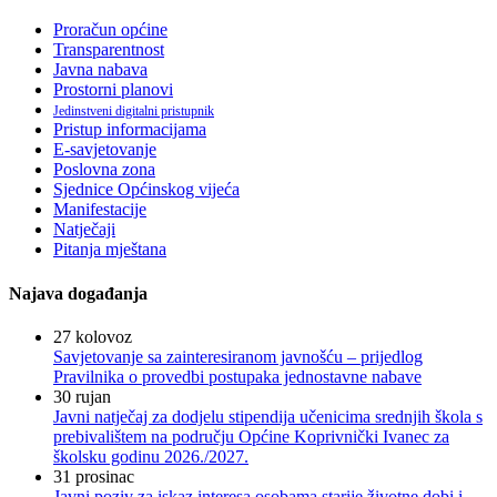
Proračun općine
Transparentnost
Javna nabava
Prostorni planovi
Jedinstveni digitalni pristupnik
Pristup informacijama
E-savjetovanje
Poslovna zona
Sjednice Općinskog vijeća
Manifestacije
Natječaji
Pitanja mještana
Najava događanja
27
kolovoz
Savjetovanje sa zainteresiranom javnošću – prijedlog
Pravilnika o provedbi postupaka jednostavne nabave
30
rujan
Javni natječaj za dodjelu stipendija učenicima srednjih škola s
prebivalištem na području Općine Koprivnički Ivanec za
školsku godinu 2026./2027.
31
prosinac
Javni poziv za iskaz interesa osobama starije životne dobi i