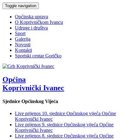
Toggle navigation
Općinska uprava
O Koprivničkom Ivancu
Udruge i društva
Sport
Galerija
Novosti
Kontakti
Sportski centar Goričko
Općina
Koprivnički Ivanec
Sjednice Općinskog Vijeća
Live prijenos 10. sjednice Općinskog vijeća Općine
Koprivnički Ivanec
Live prijenos 9. sjednice Općinskog vijeća Općine
Koprivnički Ivanec
Live prijenos 8. sjednice Općinskog vijeća Općine