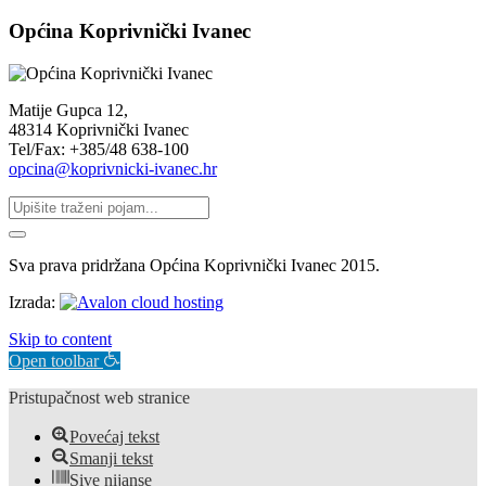
Općina Koprivnički Ivanec
Matije Gupca 12,
48314 Koprivnički Ivanec
Tel/Fax: +385/48 638-100
opcina@koprivnicki-ivanec.hr
Sva prava pridržana Općina Koprivnički Ivanec 2015.
Izrada:
Skip to content
Open toolbar
Pristupačnost web stranice
Povećaj tekst
Smanji tekst
Sive nijanse