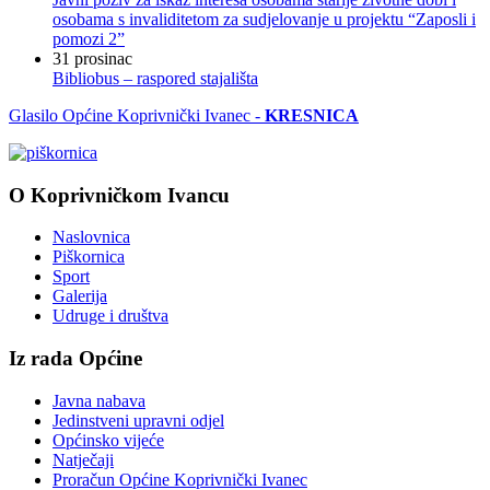
osobama s invaliditetom za sudjelovanje u projektu “Zaposli i
pomozi 2”
31
prosinac
Bibliobus – raspored stajališta
Glasilo Općine Koprivnički Ivanec -
KRESNICA
O Koprivničkom Ivancu
Naslovnica
Piškornica
Sport
Galerija
Udruge i društva
Iz rada Općine
Javna nabava
Jedinstveni upravni odjel
Općinsko vijeće
Natječaji
Proračun Općine Koprivnički Ivanec