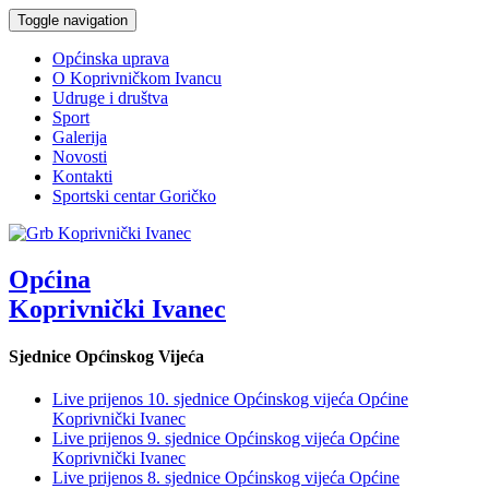
Toggle navigation
Općinska uprava
O Koprivničkom Ivancu
Udruge i društva
Sport
Galerija
Novosti
Kontakti
Sportski centar Goričko
Općina
Koprivnički Ivanec
Sjednice Općinskog Vijeća
Live prijenos 10. sjednice Općinskog vijeća Općine
Koprivnički Ivanec
Live prijenos 9. sjednice Općinskog vijeća Općine
Koprivnički Ivanec
Live prijenos 8. sjednice Općinskog vijeća Općine