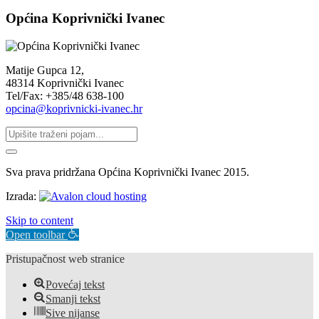
Općina Koprivnički Ivanec
Matije Gupca 12,
48314 Koprivnički Ivanec
Tel/Fax: +385/48 638-100
opcina@koprivnicki-ivanec.hr
Sva prava pridržana Općina Koprivnički Ivanec 2015.
Izrada:
Skip to content
Open toolbar
Pristupačnost web stranice
Povećaj tekst
Smanji tekst
Sive nijanse