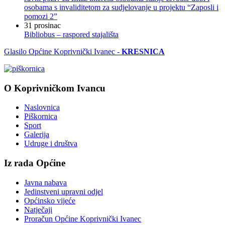
osobama s invaliditetom za sudjelovanje u projektu “Zaposli i
pomozi 2”
31
prosinac
Bibliobus – raspored stajališta
Glasilo Općine Koprivnički Ivanec -
KRESNICA
O Koprivničkom Ivancu
Naslovnica
Piškornica
Sport
Galerija
Udruge i društva
Iz rada Općine
Javna nabava
Jedinstveni upravni odjel
Općinsko vijeće
Natječaji
Proračun Općine Koprivnički Ivanec