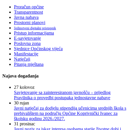
Proračun općine
Transparentnost
Javna nabava
Prostorni planovi
Jedinstveni digitalni pristupnik
Pristup informacijama
E-savjetovanje
Poslovna zona
Sjednice Općinskog vijeća
Manifestacije
Natječaji
Pitanja mještana
Najava događanja
27
kolovoz
Savjetovanje sa zainteresiranom javnošću – prijedlog
Pravilnika o provedbi postupaka jednostavne nabave
30
rujan
Javni natječaj za dodjelu stipendija učenicima srednjih škola s
prebivalištem na području Općine Koprivnički Ivanec za
školsku godinu 2026./2027.
31
prosinac
Javni poziv za iskaz interesa osobama starije životne dobi i