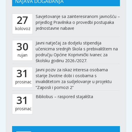
NAJAVA DOGAĐANJA
27
Savjetovanje sa zainteresiranom javnošću –
prijedlog Pravilnika o provedbi postupaka
jednostavne nabave
kolovoz
30
Javni natječaj za dodjelu stipendija
učenicima srednjih škola s prebivalištem na
području Općine Koprivnički Ivanec za
rujan
školsku godinu 2026./2027.
31
Javni poziv za iskaz interesa osobama
starije životne dobi i osobama s
invaliditetom za sudjelovanje u projektu
prosinac
“Zaposli i pomozi 2”
31
Bibliobus – raspored stajališta
prosinac