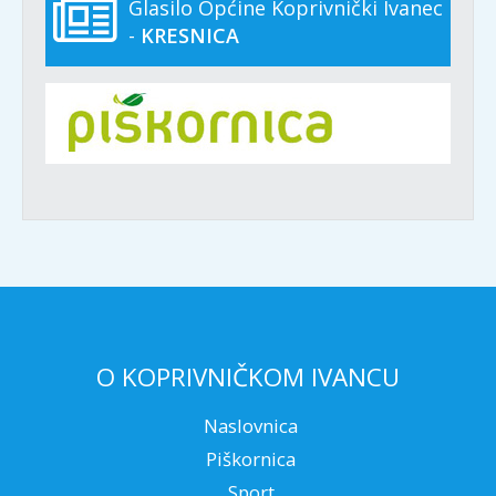
Glasilo Općine Koprivnički Ivanec
-
KRESNICA
O KOPRIVNIČKOM IVANCU
Naslovnica
Piškornica
Sport