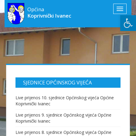
Općina
Toggle
Open
Koprivnički Ivanec
navigati
SJEDNICE OPĆINSKOG VIJEĆA
Live prijenos 10. sjednice Općinskog vijeća Općine
Koprivnički Ivanec
Live prijenos 9. sjednice Općinskog vijeća Općine
Koprivnički Ivanec
Live prijenos 8. sjednice Općinskog vijeća Općine