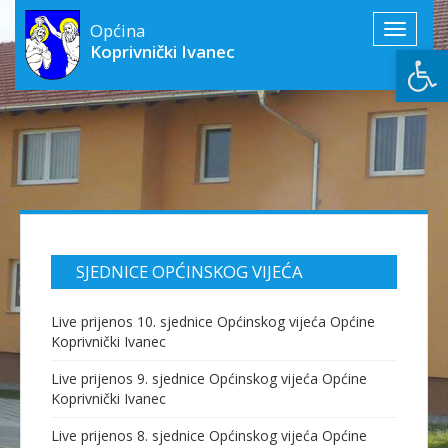
Općina
Toggle
Open
Koprivnički Ivanec
navigati
SJEDNICE OPĆINSKOG VIJEĆA
Live prijenos 10. sjednice Općinskog vijeća Općine
Koprivnički Ivanec
Live prijenos 9. sjednice Općinskog vijeća Općine
Koprivnički Ivanec
Live prijenos 8. sjednice Općinskog vijeća Općine