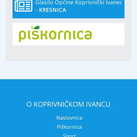
Glasilo Općine Koprivnički Ivanec
-
KRESNICA
O KOPRIVNIČKOM IVANCU
Naslovnica
Piškornica
Sport