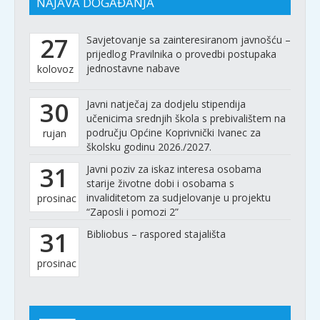
NAJAVA DOGAĐANJA
27
Savjetovanje sa zainteresiranom javnošću –
prijedlog Pravilnika o provedbi postupaka
jednostavne nabave
kolovoz
30
Javni natječaj za dodjelu stipendija
učenicima srednjih škola s prebivalištem na
području Općine Koprivnički Ivanec za
rujan
školsku godinu 2026./2027.
31
Javni poziv za iskaz interesa osobama
starije životne dobi i osobama s
invaliditetom za sudjelovanje u projektu
prosinac
“Zaposli i pomozi 2”
31
Bibliobus – raspored stajališta
prosinac