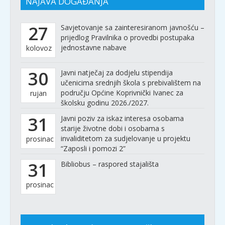
NAJAVA DOGAĐANJA
27
Savjetovanje sa zainteresiranom javnošću –
prijedlog Pravilnika o provedbi postupaka
jednostavne nabave
kolovoz
30
Javni natječaj za dodjelu stipendija
učenicima srednjih škola s prebivalištem na
području Općine Koprivnički Ivanec za
rujan
školsku godinu 2026./2027.
31
Javni poziv za iskaz interesa osobama
starije životne dobi i osobama s
invaliditetom za sudjelovanje u projektu
prosinac
“Zaposli i pomozi 2”
31
Bibliobus – raspored stajališta
prosinac