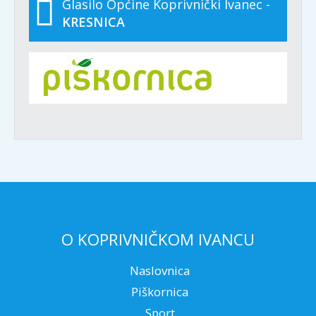
Glasilo Općine Koprivnički Ivanec -
KRESNICA
O KOPRIVNIČKOM IVANCU
Naslovnica
Piškornica
Sport