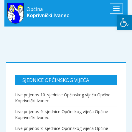
Općina
Toggle
Open
Koprivnički Ivanec
navigati
SJEDNICE OPĆINSKOG VIJEĆA
Live prijenos 10. sjednice Općinskog vijeća Općine
Koprivnički Ivanec
Live prijenos 9. sjednice Općinskog vijeća Općine
Koprivnički Ivanec
Live prijenos 8. sjednice Općinskog vijeća Općine