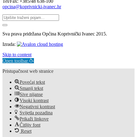
Tel/Fax: +385/48 638-100
opcina@koprivnicki-ivanec.hr
Sva prava pridržana Općina Koprivnički Ivanec 2015.
Izrada:
Skip to content
Open toolbar
Pristupačnost web stranice
Povećaj tekst
Smanji tekst
Sive nijanse
Visoki kontrast
Negativni kontrast
Svijetla pozadina
Prikaži linkove
Čitljiv font
Reset