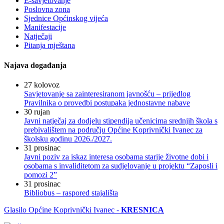
E-savjetovanje
Poslovna zona
Sjednice Općinskog vijeća
Manifestacije
Natječaji
Pitanja mještana
Najava događanja
27
kolovoz
Savjetovanje sa zainteresiranom javnošću – prijedlog
Pravilnika o provedbi postupaka jednostavne nabave
30
rujan
Javni natječaj za dodjelu stipendija učenicima srednjih škola s
prebivalištem na području Općine Koprivnički Ivanec za
školsku godinu 2026./2027.
31
prosinac
Javni poziv za iskaz interesa osobama starije životne dobi i
osobama s invaliditetom za sudjelovanje u projektu “Zaposli i
pomozi 2”
31
prosinac
Bibliobus – raspored stajališta
Glasilo Općine Koprivnički Ivanec -
KRESNICA