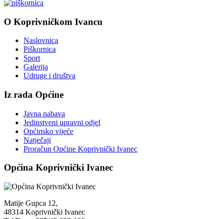
O Koprivničkom Ivancu
Naslovnica
Piškornica
Sport
Galerija
Udruge i društva
Iz rada Općine
Javna nabava
Jedinstveni upravni odjel
Općinsko vijeće
Natječaji
Proračun Općine Koprivnički Ivanec
Općina Koprivnički Ivanec
Matije Gupca 12,
48314 Koprivnički Ivanec