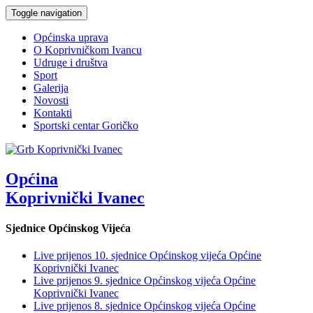
Toggle navigation
Općinska uprava
O Koprivničkom Ivancu
Udruge i društva
Sport
Galerija
Novosti
Kontakti
Sportski centar Goričko
Općina
Koprivnički Ivanec
Sjednice Općinskog Vijeća
Live prijenos 10. sjednice Općinskog vijeća Općine
Koprivnički Ivanec
Live prijenos 9. sjednice Općinskog vijeća Općine
Koprivnički Ivanec
Live prijenos 8. sjednice Općinskog vijeća Općine