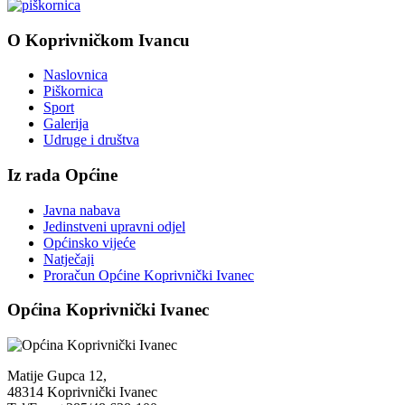
O Koprivničkom Ivancu
Naslovnica
Piškornica
Sport
Galerija
Udruge i društva
Iz rada Općine
Javna nabava
Jedinstveni upravni odjel
Općinsko vijeće
Natječaji
Proračun Općine Koprivnički Ivanec
Općina Koprivnički Ivanec
Matije Gupca 12,
48314 Koprivnički Ivanec