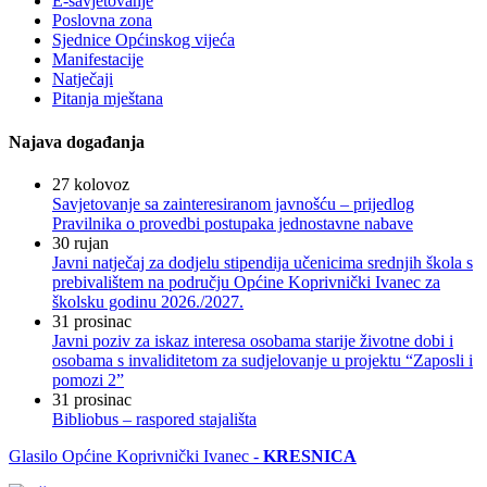
E-savjetovanje
Poslovna zona
Sjednice Općinskog vijeća
Manifestacije
Natječaji
Pitanja mještana
Najava događanja
27
kolovoz
Savjetovanje sa zainteresiranom javnošću – prijedlog
Pravilnika o provedbi postupaka jednostavne nabave
30
rujan
Javni natječaj za dodjelu stipendija učenicima srednjih škola s
prebivalištem na području Općine Koprivnički Ivanec za
školsku godinu 2026./2027.
31
prosinac
Javni poziv za iskaz interesa osobama starije životne dobi i
osobama s invaliditetom za sudjelovanje u projektu “Zaposli i
pomozi 2”
31
prosinac
Bibliobus – raspored stajališta
Glasilo Općine Koprivnički Ivanec -
KRESNICA