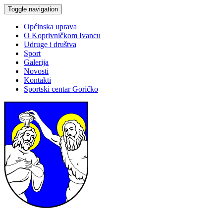
Toggle navigation
Općinska uprava
O Koprivničkom Ivancu
Udruge i društva
Sport
Galerija
Novosti
Kontakti
Sportski centar Goričko