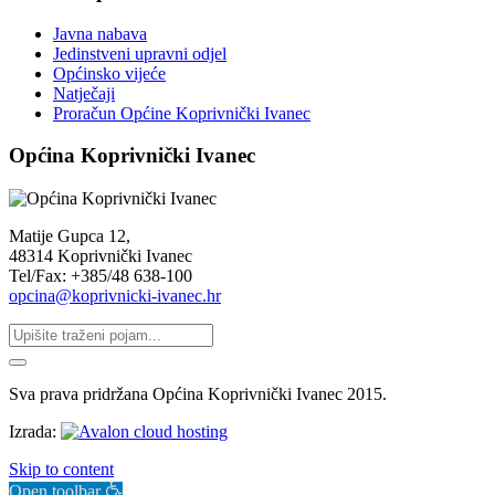
Javna nabava
Jedinstveni upravni odjel
Općinsko vijeće
Natječaji
Proračun Općine Koprivnički Ivanec
Općina Koprivnički Ivanec
Matije Gupca 12,
48314 Koprivnički Ivanec
Tel/Fax: +385/48 638-100
opcina@koprivnicki-ivanec.hr
Sva prava pridržana Općina Koprivnički Ivanec 2015.
Izrada:
Skip to content
Open toolbar