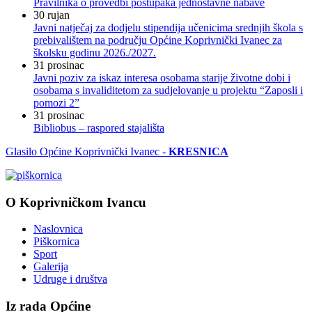
Pravilnika o provedbi postupaka jednostavne nabave
30
rujan
Javni natječaj za dodjelu stipendija učenicima srednjih škola s
prebivalištem na području Općine Koprivnički Ivanec za
školsku godinu 2026./2027.
31
prosinac
Javni poziv za iskaz interesa osobama starije životne dobi i
osobama s invaliditetom za sudjelovanje u projektu “Zaposli i
pomozi 2”
31
prosinac
Bibliobus – raspored stajališta
Glasilo Općine Koprivnički Ivanec -
KRESNICA
O Koprivničkom Ivancu
Naslovnica
Piškornica
Sport
Galerija
Udruge i društva
Iz rada Općine