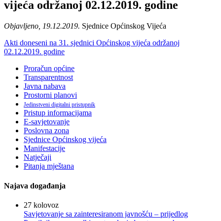
vijeća održanoj 02.12.2019. godine
Objavljeno, 19.12.2019.
Sjednice Općinskog Vijeća
Akti doneseni na 31. sjednici Općinskog vijeća održanoj
02.12.2019. godine
Proračun općine
Transparentnost
Javna nabava
Prostorni planovi
Jedinstveni digitalni pristupnik
Pristup informacijama
E-savjetovanje
Poslovna zona
Sjednice Općinskog vijeća
Manifestacije
Natječaji
Pitanja mještana
Najava događanja
27
kolovoz
Savjetovanje sa zainteresiranom javnošću – prijedlog