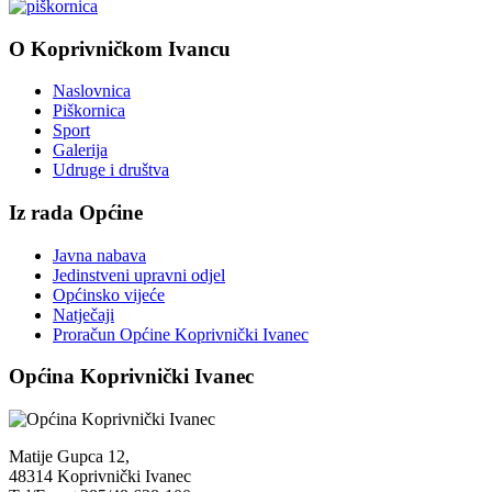
O Koprivničkom Ivancu
Naslovnica
Piškornica
Sport
Galerija
Udruge i društva
Iz rada Općine
Javna nabava
Jedinstveni upravni odjel
Općinsko vijeće
Natječaji
Proračun Općine Koprivnički Ivanec
Općina Koprivnički Ivanec
Matije Gupca 12,
48314 Koprivnički Ivanec