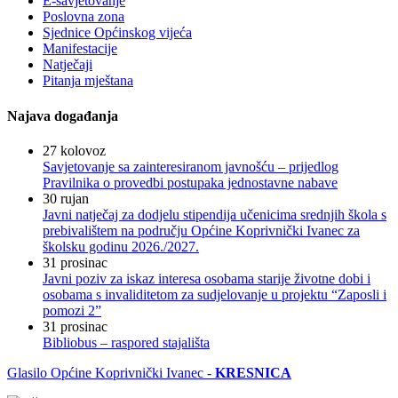
E-savjetovanje
Poslovna zona
Sjednice Općinskog vijeća
Manifestacije
Natječaji
Pitanja mještana
Najava događanja
27
kolovoz
Savjetovanje sa zainteresiranom javnošću – prijedlog
Pravilnika o provedbi postupaka jednostavne nabave
30
rujan
Javni natječaj za dodjelu stipendija učenicima srednjih škola s
prebivalištem na području Općine Koprivnički Ivanec za
školsku godinu 2026./2027.
31
prosinac
Javni poziv za iskaz interesa osobama starije životne dobi i
osobama s invaliditetom za sudjelovanje u projektu “Zaposli i
pomozi 2”
31
prosinac
Bibliobus – raspored stajališta
Glasilo Općine Koprivnički Ivanec -
KRESNICA