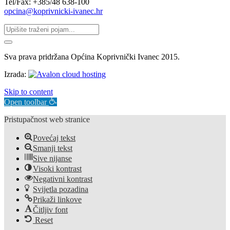
Tel/Fax: +385/48 638-100
opcina@koprivnicki-ivanec.hr
Sva prava pridržana Općina Koprivnički Ivanec 2015.
Izrada:
Skip to content
Open toolbar
Pristupačnost web stranice
Povećaj tekst
Smanji tekst
Sive nijanse
Visoki kontrast
Negativni kontrast
Svijetla pozadina
Prikaži linkove
Čitljiv font
Reset