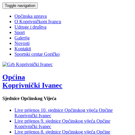
Toggle navigation
Općinska uprava
O Koprivničkom Ivancu
Udruge i društva
Sport
Galerija
Novosti
Kontakti
Sportski centar Goričko
Općina
Koprivnički Ivanec
Sjednice Općinskog Vijeća
Live prijenos 10. sjednice Općinskog vijeća Općine
Koprivnički Ivanec
Live prijenos 9. sjednice Općinskog vijeća Općine
Koprivnički Ivanec
Live prijenos 8. sjednice Općinskog vijeća Općine