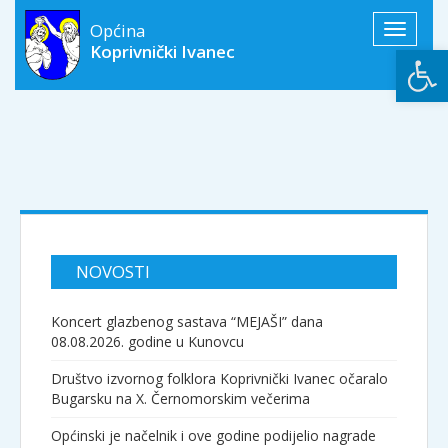
Općina
Toggle
Open
Koprivnički Ivanec
navigati
NOVOSTI
Koncert glazbenog sastava “MEJAŠI” dana
08.08.2026. godine u Kunovcu
Društvo izvornog folklora Koprivnički Ivanec očaralo
Bugarsku na X. Černomorskim večerima
Općinski je načelnik i ove godine podijelio nagrade