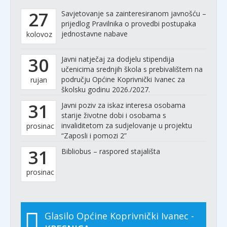
27
Savjetovanje sa zainteresiranom javnošću –
prijedlog Pravilnika o provedbi postupaka
jednostavne nabave
kolovoz
30
Javni natječaj za dodjelu stipendija
učenicima srednjih škola s prebivalištem na
području Općine Koprivnički Ivanec za
rujan
školsku godinu 2026./2027.
31
Javni poziv za iskaz interesa osobama
starije životne dobi i osobama s
invaliditetom za sudjelovanje u projektu
prosinac
“Zaposli i pomozi 2”
31
Bibliobus – raspored stajališta
prosinac
Glasilo Općine Koprivnički Ivanec -