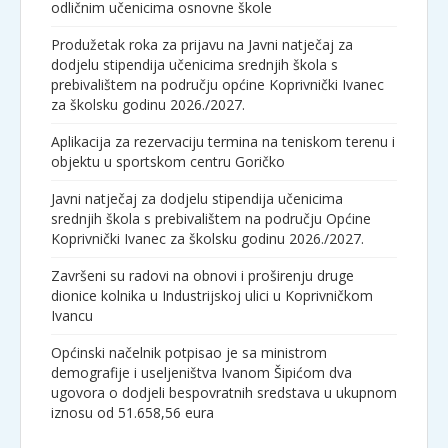
odličnim učenicima osnovne škole
Produžetak roka za prijavu na Javni natječaj za
dodjelu stipendija učenicima srednjih škola s
prebivalištem na području općine Koprivnički Ivanec
za školsku godinu 2026./2027.
Aplikacija za rezervaciju termina na teniskom terenu i
objektu u sportskom centru Goričko
Javni natječaj za dodjelu stipendija učenicima
srednjih škola s prebivalištem na području Općine
Koprivnički Ivanec za školsku godinu 2026./2027.
Završeni su radovi na obnovi i proširenju druge
dionice kolnika u Industrijskoj ulici u Koprivničkom
Ivancu
Općinski načelnik potpisao je sa ministrom
demografije i useljeništva Ivanom Šipićom dva
ugovora o dodjeli bespovratnih sredstava u ukupnom
iznosu od 51.658,56 eura