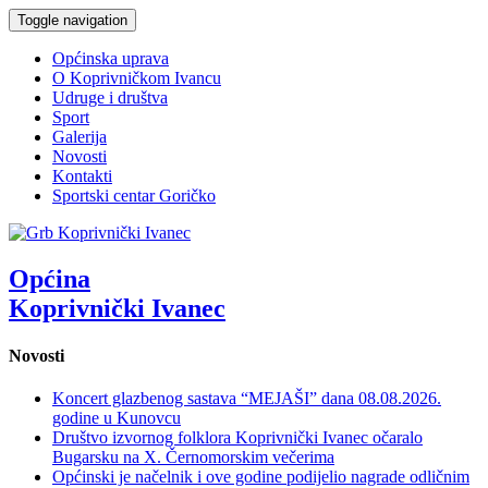
Toggle navigation
Općinska uprava
O Koprivničkom Ivancu
Udruge i društva
Sport
Galerija
Novosti
Kontakti
Sportski centar Goričko
Općina
Koprivnički Ivanec
Novosti
Koncert glazbenog sastava “MEJAŠI” dana 08.08.2026.
godine u Kunovcu
Društvo izvornog folklora Koprivnički Ivanec očaralo
Bugarsku na X. Černomorskim večerima
Općinski je načelnik i ove godine podijelio nagrade odličnim