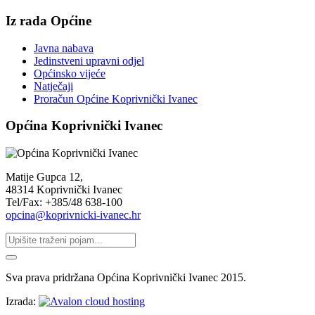
Iz rada Općine
Javna nabava
Jedinstveni upravni odjel
Općinsko vijeće
Natječaji
Proračun Općine Koprivnički Ivanec
Općina Koprivnički Ivanec
Matije Gupca 12,
48314 Koprivnički Ivanec
Tel/Fax: +385/48 638-100
opcina@koprivnicki-ivanec.hr
Sva prava pridržana Općina Koprivnički Ivanec 2015.
Izrada: