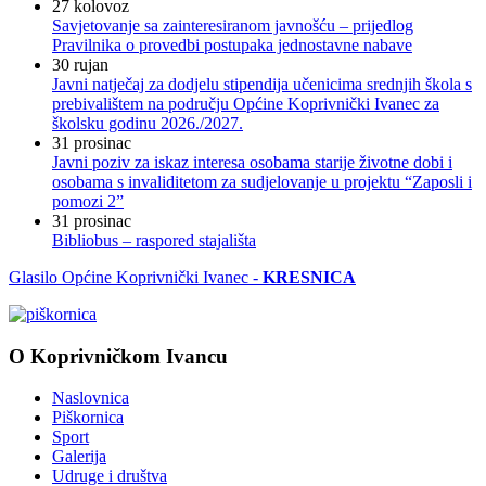
27
kolovoz
Savjetovanje sa zainteresiranom javnošću – prijedlog
Pravilnika o provedbi postupaka jednostavne nabave
30
rujan
Javni natječaj za dodjelu stipendija učenicima srednjih škola s
prebivalištem na području Općine Koprivnički Ivanec za
školsku godinu 2026./2027.
31
prosinac
Javni poziv za iskaz interesa osobama starije životne dobi i
osobama s invaliditetom za sudjelovanje u projektu “Zaposli i
pomozi 2”
31
prosinac
Bibliobus – raspored stajališta
Glasilo Općine Koprivnički Ivanec -
KRESNICA
O Koprivničkom Ivancu
Naslovnica
Piškornica
Sport
Galerija
Udruge i društva