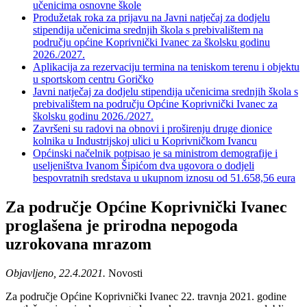
učenicima osnovne škole
Produžetak roka za prijavu na Javni natječaj za dodjelu
stipendija učenicima srednjih škola s prebivalištem na
području općine Koprivnički Ivanec za školsku godinu
2026./2027.
Aplikacija za rezervaciju termina na teniskom terenu i objektu
u sportskom centru Goričko
Javni natječaj za dodjelu stipendija učenicima srednjih škola s
prebivalištem na području Općine Koprivnički Ivanec za
školsku godinu 2026./2027.
Završeni su radovi na obnovi i proširenju druge dionice
kolnika u Industrijskoj ulici u Koprivničkom Ivancu
Općinski načelnik potpisao je sa ministrom demografije i
useljeništva Ivanom Šipićom dva ugovora o dodjeli
bespovratnih sredstava u ukupnom iznosu od 51.658,56 eura
Za područje Općine Koprivnički Ivanec
proglašena je prirodna nepogoda
uzrokovana mrazom
Objavljeno, 22.4.2021.
Novosti
Za područje Općine Koprivnički Ivanec 22. travnja 2021. godine