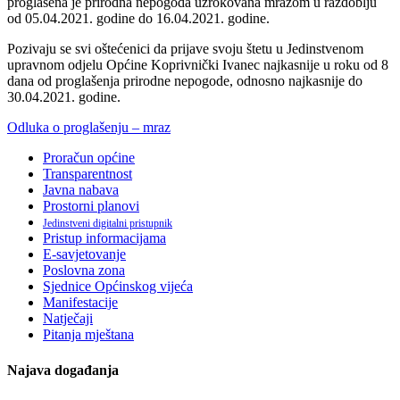
proglašena je prirodna nepogoda uzrokovana mrazom u razdoblju
od 05.04.2021. godine do 16.04.2021. godine.
Pozivaju se svi oštećenici da prijave svoju štetu u Jedinstvenom
upravnom odjelu Općine Koprivnički Ivanec najkasnije u roku od 8
dana od proglašenja prirodne nepogode, odnosno najkasnije do
30.04.2021. godine.
Odluka o proglašenju – mraz
Proračun općine
Transparentnost
Javna nabava
Prostorni planovi
Jedinstveni digitalni pristupnik
Pristup informacijama
E-savjetovanje
Poslovna zona
Sjednice Općinskog vijeća
Manifestacije
Natječaji
Pitanja mještana
Najava događanja