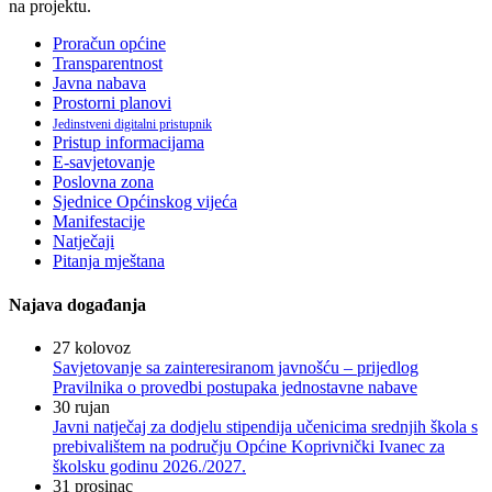
na projektu.
Proračun općine
Transparentnost
Javna nabava
Prostorni planovi
Jedinstveni digitalni pristupnik
Pristup informacijama
E-savjetovanje
Poslovna zona
Sjednice Općinskog vijeća
Manifestacije
Natječaji
Pitanja mještana
Najava događanja
27
kolovoz
Savjetovanje sa zainteresiranom javnošću – prijedlog
Pravilnika o provedbi postupaka jednostavne nabave
30
rujan
Javni natječaj za dodjelu stipendija učenicima srednjih škola s
prebivalištem na području Općine Koprivnički Ivanec za
školsku godinu 2026./2027.
31
prosinac