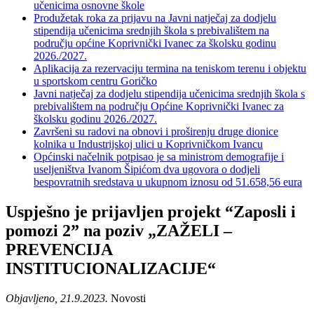
učenicima osnovne škole
Produžetak roka za prijavu na Javni natječaj za dodjelu
stipendija učenicima srednjih škola s prebivalištem na
području općine Koprivnički Ivanec za školsku godinu
2026./2027.
Aplikacija za rezervaciju termina na teniskom terenu i objektu
u sportskom centru Goričko
Javni natječaj za dodjelu stipendija učenicima srednjih škola s
prebivalištem na području Općine Koprivnički Ivanec za
školsku godinu 2026./2027.
Završeni su radovi na obnovi i proširenju druge dionice
kolnika u Industrijskoj ulici u Koprivničkom Ivancu
Općinski načelnik potpisao je sa ministrom demografije i
useljeništva Ivanom Šipićom dva ugovora o dodjeli
bespovratnih sredstava u ukupnom iznosu od 51.658,56 eura
Uspješno je prijavljen projekt “Zaposli i
pomozi 2” na poziv „ZAŽELI –
PREVENCIJA
INSTITUCIONALIZACIJE“
Objavljeno, 21.9.2023.
Novosti