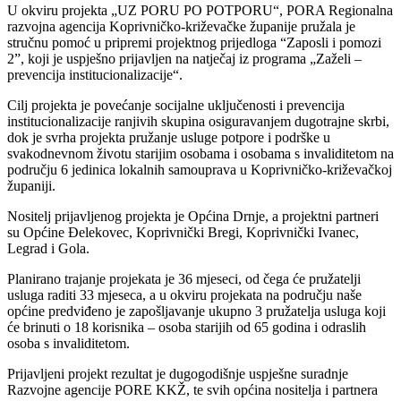
U okviru projekta „UZ PORU PO POTPORU“, PORA Regionalna
razvojna agencija Koprivničko-križevačke županije pružala je
stručnu pomoć u pripremi projektnog prijedloga “Zaposli i pomozi
2”, koji je uspješno prijavljen na natječaj iz programa „Zaželi –
prevencija institucionalizacije“.
Cilj projekta je povećanje socijalne uključenosti i prevencija
institucionalizacije ranjivih skupina osiguravanjem dugotrajne skrbi,
dok je svrha projekta pružanje usluge potpore i podrške u
svakodnevnom životu starijim osobama i osobama s invaliditetom na
području 6 jedinica lokalnih samouprava u Koprivničko-križevačkoj
županiji.
Nositelj prijavljenog projekta je Općina Drnje, a projektni partneri
su Općine Đelekovec, Koprivnički Bregi, Koprivnički Ivanec,
Legrad i Gola.
Planirano trajanje projekata je 36 mjeseci, od čega će pružatelji
usluga raditi 33 mjeseca, a u okviru projekata na području naše
općine predviđeno je zapošljavanje ukupno 3 pružatelja usluga koji
će brinuti o 18 korisnika – osoba starijih od 65 godina i odraslih
osoba s invaliditetom.
Prijavljeni projekt rezultat je dugogodišnje uspješne suradnje
Razvojne agencije PORE KKŽ, te svih općina nositelja i partnera