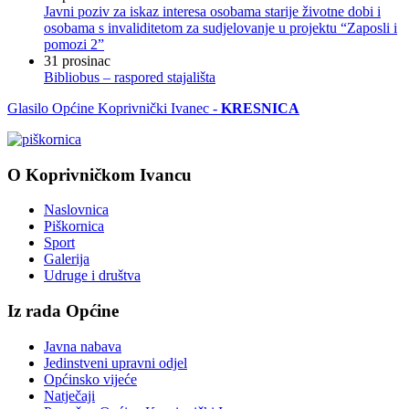
Javni poziv za iskaz interesa osobama starije životne dobi i
osobama s invaliditetom za sudjelovanje u projektu “Zaposli i
pomozi 2”
31
prosinac
Bibliobus – raspored stajališta
Glasilo Općine Koprivnički Ivanec -
KRESNICA
O Koprivničkom Ivancu
Naslovnica
Piškornica
Sport
Galerija
Udruge i društva
Iz rada Općine
Javna nabava
Jedinstveni upravni odjel
Općinsko vijeće
Natječaji