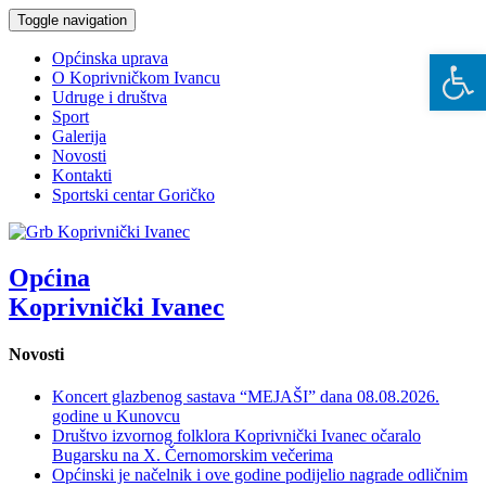
Toggle navigation
Open 
Općinska uprava
O Koprivničkom Ivancu
Udruge i društva
Sport
Galerija
Novosti
Kontakti
Sportski centar Goričko
Općina
Koprivnički Ivanec
Novosti
Koncert glazbenog sastava “MEJAŠI” dana 08.08.2026.
godine u Kunovcu
Društvo izvornog folklora Koprivnički Ivanec očaralo
Bugarsku na X. Černomorskim večerima
Općinski je načelnik i ove godine podijelio nagrade odličnim