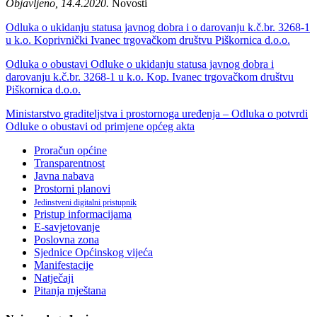
Objavljeno, 14.4.2020.
Novosti
Odluka o ukidanju statusa javnog dobra i o darovanju k.č.br. 3268-1
u k.o. Koprivnički Ivanec trgovačkom društvu Piškornica d.o.o.
Odluka o obustavi Odluke o ukidanju statusa javnog dobra i
darovanju k.č.br. 3268-1 u k.o. Kop. Ivanec trgovačkom društvu
Piškornica d.o.o.
Ministarstvo graditeljstva i prostornoga uređenja – Odluka o potvrdi
Odluke o obustavi od primjene općeg akta
Proračun općine
Transparentnost
Javna nabava
Prostorni planovi
Jedinstveni digitalni pristupnik
Pristup informacijama
E-savjetovanje
Poslovna zona
Sjednice Općinskog vijeća
Manifestacije
Natječaji
Pitanja mještana