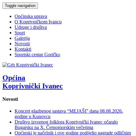
Toggle navigation
Općinska uprava
O Koprivničkom Ivancu
Udruge i društva
Sport
Galerija
Novosti
Kontakti
Sportski centar Goričko
Općina
Koprivnički Ivanec
Novosti
Koncert glazbenog sastava “MEJAŠI” dana 08.08.2026.
godine u Kunovcu
Društvo izvornog folklora Koprivnički Ivanec očaralo
Bugarsku na X. Černomorskim večerima
Općinski je načelnik i ove godine podijelio nagrade odličnim