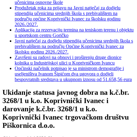
učenicima osnovne škole
Produžetak roka za prijavu na Javni natječaj za dodjelu
stipendija učenicima srednjih škola s prebivalištem na
području općine Koprivnički Ivanec za školsku godinu
2026./2027.
Aplikacija za rezervaciju termina na teniskom terenu i objektu
u sportskom centru Goričko
Javni natječaj za dodjelu stipendija učenicima srednjih škola s
prebivalištem na području Općine Koprivnički Ivanec za
školsku godinu 2026./2027.
Završeni su radovi na obnovi i proširenju druge dionice
kolnika u Industrijskoj ulici u Koprivničkom Ivancu
Općinski načelnik potpisao je sa ministrom demografije i
useljeništva Ivanom Šipićom dva ugovora o dodjeli
bespovratnih sredstava u ukupnom iznosu od 51.658,56 eura
Ukidanje statusa javnog dobra na k.č.br.
3268/1 u k.o. Koprivnički Ivanec i
darovanje k.č.br. 3268/1 u k.o.
Koprivnički Ivanec trgovačkom društvu
Piškornica d.o.o.