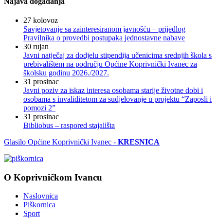
Najava događanja
27
kolovoz
Savjetovanje sa zainteresiranom javnošću – prijedlog
Pravilnika o provedbi postupaka jednostavne nabave
30
rujan
Javni natječaj za dodjelu stipendija učenicima srednjih škola s
prebivalištem na području Općine Koprivnički Ivanec za
školsku godinu 2026./2027.
31
prosinac
Javni poziv za iskaz interesa osobama starije životne dobi i
osobama s invaliditetom za sudjelovanje u projektu “Zaposli i
pomozi 2”
31
prosinac
Bibliobus – raspored stajališta
Glasilo Općine Koprivnički Ivanec -
KRESNICA
O Koprivničkom Ivancu
Naslovnica
Piškornica
Sport