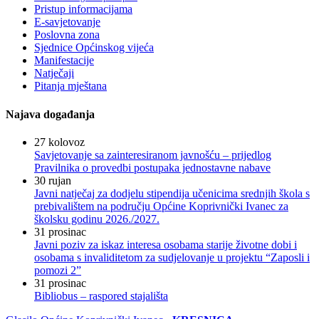
Pristup informacijama
E-savjetovanje
Poslovna zona
Sjednice Općinskog vijeća
Manifestacije
Natječaji
Pitanja mještana
Najava događanja
27
kolovoz
Savjetovanje sa zainteresiranom javnošću – prijedlog
Pravilnika o provedbi postupaka jednostavne nabave
30
rujan
Javni natječaj za dodjelu stipendija učenicima srednjih škola s
prebivalištem na području Općine Koprivnički Ivanec za
školsku godinu 2026./2027.
31
prosinac
Javni poziv za iskaz interesa osobama starije životne dobi i
osobama s invaliditetom za sudjelovanje u projektu “Zaposli i
pomozi 2”
31
prosinac
Bibliobus – raspored stajališta