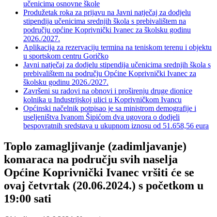
učenicima osnovne škole
Produžetak roka za prijavu na Javni natječaj za dodjelu
stipendija učenicima srednjih škola s prebivalištem na
području općine Koprivnički Ivanec za školsku godinu
2026./2027.
Aplikacija za rezervaciju termina na teniskom terenu i objektu
u sportskom centru Goričko
Javni natječaj za dodjelu stipendija učenicima srednjih škola s
prebivalištem na području Općine Koprivnički Ivanec za
školsku godinu 2026./2027.
Završeni su radovi na obnovi i proširenju druge dionice
kolnika u Industrijskoj ulici u Koprivničkom Ivancu
Općinski načelnik potpisao je sa ministrom demografije i
useljeništva Ivanom Šipićom dva ugovora o dodjeli
bespovratnih sredstava u ukupnom iznosu od 51.658,56 eura
Toplo zamagljivanje (zadimljavanje)
komaraca na području svih naselja
Općine Koprivnički Ivanec vršiti će se
ovaj četvrtak (20.06.2024.) s početkom u
19:00 sati