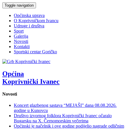
Toggle navigation
Općinska uprava
O Koprivničkom Ivancu
Udruge i društva
Sport
Galerija
Novosti
Kontakti
Sportski centar Goričko
Općina
Koprivnički Ivanec
Novosti
Koncert glazbenog sastava “MEJAŠI” dana 08.08.2026.
godine u Kunovcu
Društvo izvornog folklora Koprivnički Ivanec očaralo
Bugarsku na X. Černomorskim večerima
Općinski je načelnik i ove godine podijelio nagrade odličnim