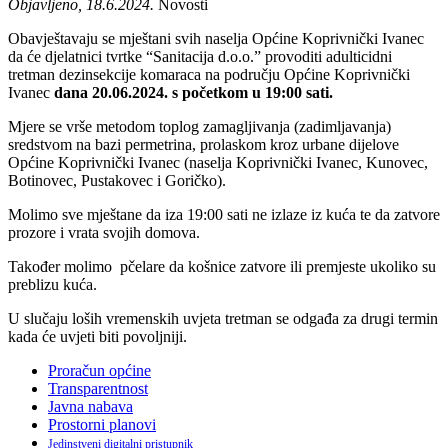
Objavljeno, 18.6.2024.
Novosti
Obavještavaju se mještani svih naselja Općine Koprivnički Ivanec
da će djelatnici tvrtke “Sanitacija d.o.o.” provoditi adulticidni
tretman dezinsekcije komaraca na području Općine Koprivnički
Ivanec
dana 20.06.2024. s početkom u 19:00 sati.
Mjere se vrše metodom toplog zamagljivanja (zadimljavanja)
sredstvom na bazi permetrina, prolaskom kroz urbane dijelove
Općine Koprivnički Ivanec (naselja Koprivnički Ivanec, Kunovec,
Botinovec, Pustakovec i Goričko).
Molimo sve mještane da iza 19:00 sati ne izlaze iz kuća te da zatvore
prozore i vrata svojih domova.
Također molimo pčelare da košnice zatvore ili premjeste ukoliko su
preblizu kuća.
U slučaju loših vremenskih uvjeta tretman se odgađa za drugi termin
kada će uvjeti biti povoljniji.
Proračun općine
Transparentnost
Javna nabava
Prostorni planovi
Jedinstveni digitalni pristupnik