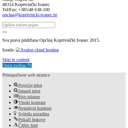
48314 Koprivnički Ivanec
Tel/Fax: +385/48 638-100
opcina@koprivnicki-ivanec.hr
Sva prava pridržana Općina Koprivnički Ivanec 2015.
Izrada:
Skip to content
Open toolbar
Pristupačnost web stranice
Povećaj tekst
Smanji tekst
Sive nijanse
Visoki kontrast
Negativni kontrast
Svijetla pozadina
Prikaži linkove
Čitljiv font