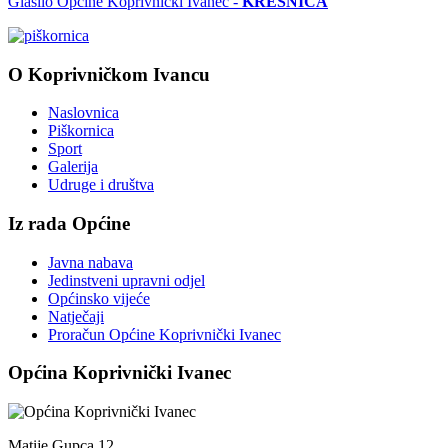
Glasilo Općine Koprivnički Ivanec -
KRESNICA
O Koprivničkom Ivancu
Naslovnica
Piškornica
Sport
Galerija
Udruge i društva
Iz rada Općine
Javna nabava
Jedinstveni upravni odjel
Općinsko vijeće
Natječaji
Proračun Općine Koprivnički Ivanec
Općina Koprivnički Ivanec
Matije Gupca 12,