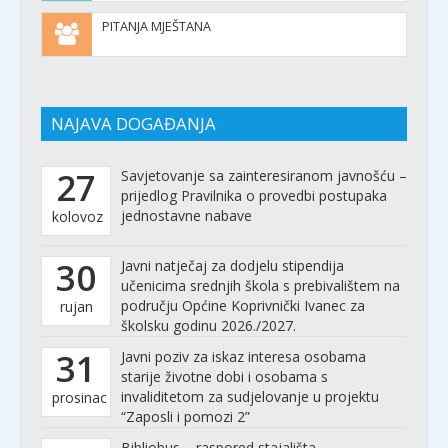
PITANJA MJEŠTANA
NAJAVA DOGAĐANJA
27
Savjetovanje sa zainteresiranom javnošću –
prijedlog Pravilnika o provedbi postupaka
jednostavne nabave
kolovoz
30
Javni natječaj za dodjelu stipendija
učenicima srednjih škola s prebivalištem na
području Općine Koprivnički Ivanec za
rujan
školsku godinu 2026./2027.
31
Javni poziv za iskaz interesa osobama
starije životne dobi i osobama s
invaliditetom za sudjelovanje u projektu
prosinac
“Zaposli i pomozi 2”
Bibliobus – raspored stajališta