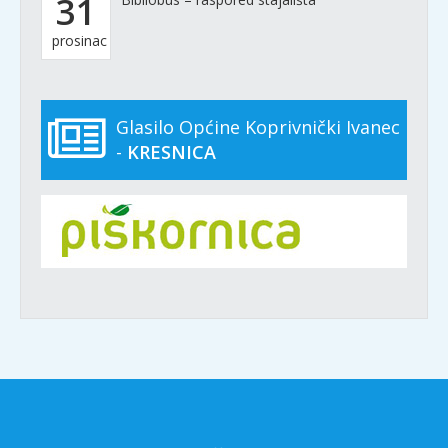
31
prosinac
Glasilo Općine Koprivnički Ivanec
-
KRESNICA