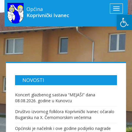
Općina
Toggle
Open
Koprivnički Ivanec
navigati
NOVOSTI
Koncert glazbenog sastava “MEJAŠI” dana
08.08.2026. godine u Kunovcu
Društvo izvornog folklora Koprivnički Ivanec očaralo
Bugarsku na X. Černomorskim večerima
Općinski je načelnik i ove godine podijelio nagrade