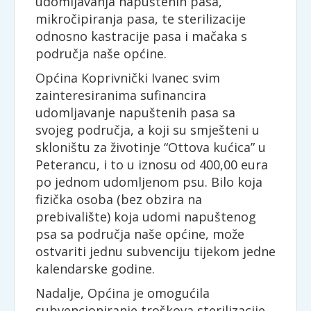
udomljavanja napuštenih pasa,
mikročipiranja pasa, te sterilizacije
odnosno kastracije pasa i mačaka s
područja naše općine.
Općina Koprivnički Ivanec svim
zainteresiranima sufinancira
udomljavanje napuštenih pasa sa
svojeg područja, a koji su smješteni u
skloništu za životinje “Ottova kućica” u
Peterancu, i to u iznosu od 400,00 eura
po jednom udomljenom psu. Bilo koja
fizička osoba (bez obzira na
prebivalište) koja udomi napuštenog
psa sa područja naše općine, može
ostvariti jednu subvenciju tijekom jedne
kalendarske godine.
Nadalje, Općina je omogućila
subvencioniranje troškova sterilizacije