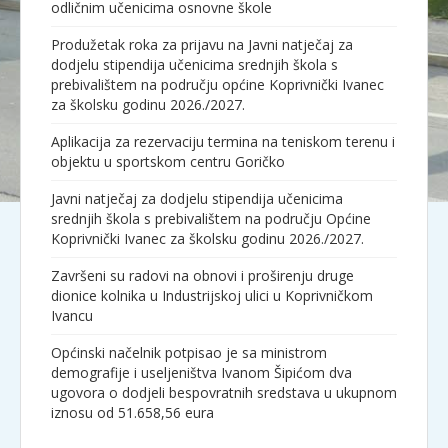
odličnim učenicima osnovne škole
Produžetak roka za prijavu na Javni natječaj za
dodjelu stipendija učenicima srednjih škola s
prebivalištem na području općine Koprivnički Ivanec
za školsku godinu 2026./2027.
Aplikacija za rezervaciju termina na teniskom terenu i
objektu u sportskom centru Goričko
Javni natječaj za dodjelu stipendija učenicima
srednjih škola s prebivalištem na području Općine
Koprivnički Ivanec za školsku godinu 2026./2027.
Završeni su radovi na obnovi i proširenju druge
dionice kolnika u Industrijskoj ulici u Koprivničkom
Ivancu
Općinski načelnik potpisao je sa ministrom
demografije i useljeništva Ivanom Šipićom dva
ugovora o dodjeli bespovratnih sredstava u ukupnom
iznosu od 51.658,56 eura