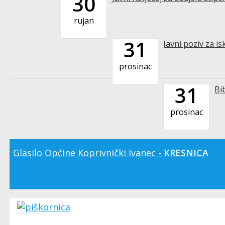
30
rujan
31
Javni poziv za i
prosinac
31
Bi
prosinac
Glasilo Općine Koprivnički Ivanec -
KRESNICA