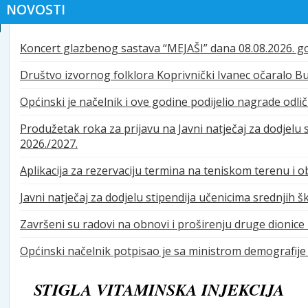
NOVOSTI
Koncert glazbenog sastava “MEJAŠI” dana 08.08.2026. 
Društvo izvornog folklora Koprivnički Ivanec očaralo 
Općinski je načelnik i ove godine podijelio nagrade odl
Produžetak roka za prijavu na Javni natječaj za dodjelu
2026./2027.
Aplikacija za rezervaciju termina na teniskom terenu i 
Javni natječaj za dodjelu stipendija učenicima srednjih 
Završeni su radovi na obnovi i proširenju druge dionice 
Općinski načelnik potpisao je sa ministrom demografije
STIGLA VITAMINSKA INJEKCIJA