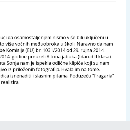
dući da osamostaljenjem nismo više bili uključeni u
 što više voćnih međuobroka u školi. Naravno da nam
be Komisije (EU) br. 1031/2014 od 29. rujna 2014.
4. godine preuzeli 8 tona jabuka (Idared II.klasa).
eta Sonja nam je ispekla odlične klipiće koji su nam
jivo iz priloženih fotografija. Hvala im na tome.
ica iznenaditi i slasnim pitama. Poduzeću “Fragaria”
realizira.