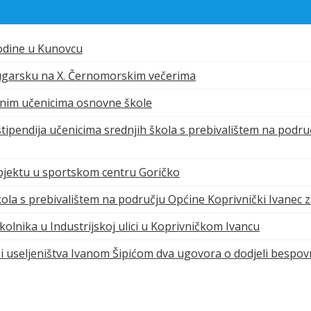
godine u Kunovcu
Bugarsku na X. Černomorskim večerima
ičnim učenicima osnovne škole
 stipendija učenicima srednjih škola s prebivalištem na podr
objektu u sportskom centru Goričko
škola s prebivalištem na području Općine Koprivnički Ivanec 
kolnika u Industrijskoj ulici u Koprivničkom Ivancu
 i useljeništva Ivanom Šipićom dva ugovora o dodjeli bespo