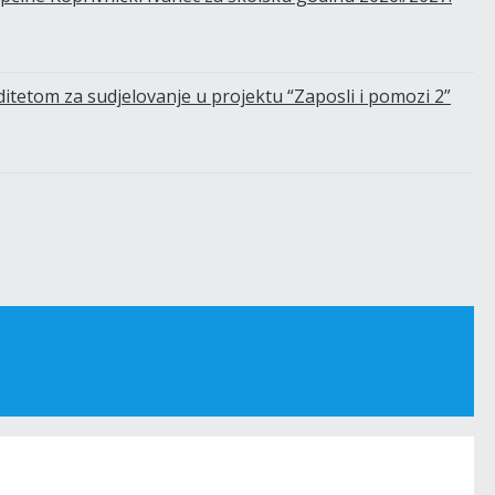
iditetom za sudjelovanje u projektu “Zaposli i pomozi 2”