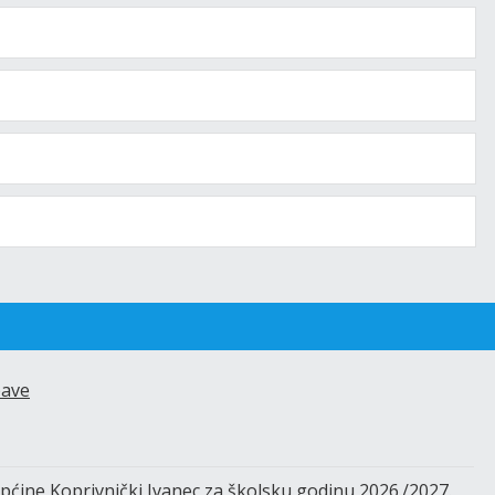
bave
Općine Koprivnički Ivanec za školsku godinu 2026./2027.