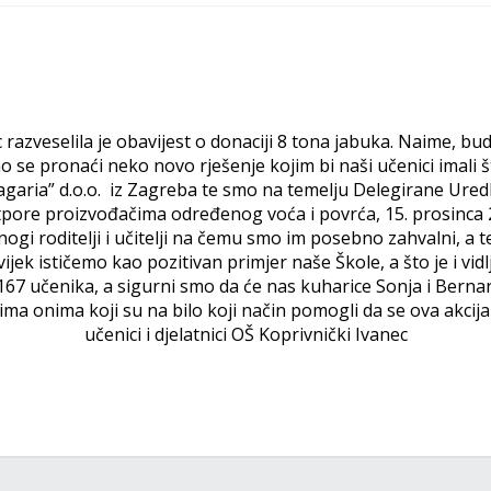
razveselila je obavijest o donaciji 8 tona jabuka. Naime, bu
 se pronaći neko novo rješenje kojim bi naši učenici imali
ragaria” d.o.o. iz Zagreba te smo na temelju Delegirane Ured
ore proizvođačima određenog voća i povrća, 15. prosinca 201
nogi roditelji i učitelji na čemu smo im posebno zahvalni, a t
ijek ističemo kao pozitivan primjer naše Škole, a što je i vidl
67 učenika, a sigurni smo da će nas kuharice Sonja i Bernard
a onima koji su na bilo koji način pomogli da se ova akcija 
učenici i djelatnici OŠ Koprivnički Ivanec