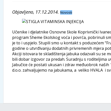
Objavljeno, 17.12.2014.
Novosti
Učenike i djelatnike Osnovne škole Koprivnički Ivanec 
program Sheme školskog voća i povrća, pobrinuli smo
je to i uspjelo. Stupili smo u kontakt s poduzećem “F
godine o utvrđivanju dodatnih privremenih mjera potp
Akciji istovara te skladištenja jabuka odazvali su se m
bili dobar izgovor za predah. Suradnju s roditeljima uv
Jabučice će postati ukusan i zdrav međuobrok naših 1
d.o.o. zahvaljujemo na jabukama, a veliko HVALA i svim