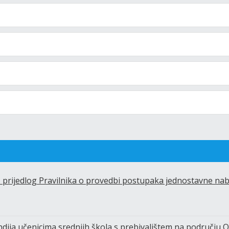
– prijedlog Pravilnika o provedbi postupaka jednostavne na
endija učenicima srednjih škola s prebivalištem na području 