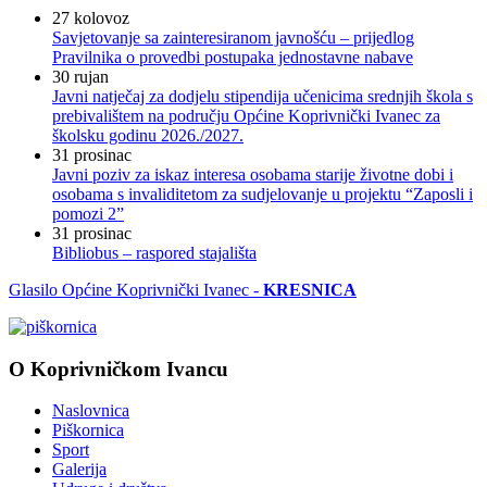
27
kolovoz
Savjetovanje sa zainteresiranom javnošću – prijedlog
Pravilnika o provedbi postupaka jednostavne nabave
30
rujan
Javni natječaj za dodjelu stipendija učenicima srednjih škola s
prebivalištem na području Općine Koprivnički Ivanec za
školsku godinu 2026./2027.
31
prosinac
Javni poziv za iskaz interesa osobama starije životne dobi i
osobama s invaliditetom za sudjelovanje u projektu “Zaposli i
pomozi 2”
31
prosinac
Bibliobus – raspored stajališta
Glasilo Općine Koprivnički Ivanec -
KRESNICA
O Koprivničkom Ivancu
Naslovnica
Piškornica
Sport
Galerija