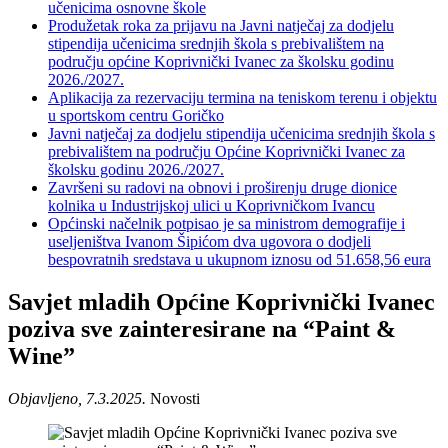
učenicima osnovne škole
Produžetak roka za prijavu na Javni natječaj za dodjelu
stipendija učenicima srednjih škola s prebivalištem na
području općine Koprivnički Ivanec za školsku godinu
2026./2027.
Aplikacija za rezervaciju termina na teniskom terenu i objektu
u sportskom centru Goričko
Javni natječaj za dodjelu stipendija učenicima srednjih škola s
prebivalištem na području Općine Koprivnički Ivanec za
školsku godinu 2026./2027.
Završeni su radovi na obnovi i proširenju druge dionice
kolnika u Industrijskoj ulici u Koprivničkom Ivancu
Općinski načelnik potpisao je sa ministrom demografije i
useljeništva Ivanom Šipićom dva ugovora o dodjeli
bespovratnih sredstava u ukupnom iznosu od 51.658,56 eura
Savjet mladih Općine Koprivnički Ivanec
poziva sve zainteresirane na “Paint &
Wine”
Objavljeno, 7.3.2025.
Novosti