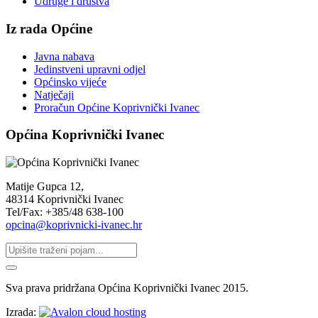
Udruge i društva
Iz rada Općine
Javna nabava
Jedinstveni upravni odjel
Općinsko vijeće
Natječaji
Proračun Općine Koprivnički Ivanec
Općina Koprivnički Ivanec
Matije Gupca 12,
48314 Koprivnički Ivanec
Tel/Fax: +385/48 638-100
opcina@koprivnicki-ivanec.hr
Sva prava pridržana Općina Koprivnički Ivanec 2015.
Izrada: