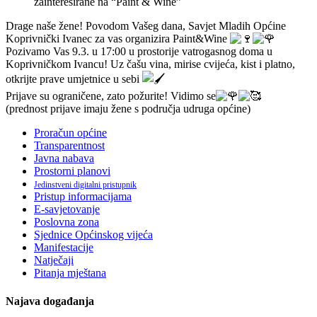
Drage naše žene! Povodom Vašeg dana, Savjet Mladih Općine
Koprivnički Ivanec za vas organizira Paint&Wine
Pozivamo Vas 9.3. u 17:00 u prostorije vatrogasnog doma u
Koprivničkom Ivancu! Uz čašu vina, mirise cvijeća, kist i platno,
otkrijte prave umjetnice u sebi
Prijave su ograničene, zato požurite! Vidimo se
(prednost prijave imaju žene s područja udruga općine)
Proračun općine
Transparentnost
Javna nabava
Prostorni planovi
Jedinstveni digitalni pristupnik
Pristup informacijama
E-savjetovanje
Poslovna zona
Sjednice Općinskog vijeća
Manifestacije
Natječaji
Pitanja mještana
Najava događanja