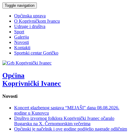
Toggle navigation
Općinska uprava
O Koprivničkom Ivancu
Udruge i društva
Sport
Galerija
Novosti
Kontakti
Sportski centar Goričko
Općina
Koprivnički Ivanec
Novosti
Koncert glazbenog sastava “MEJAŠI” dana 08.08.2026.
godine u Kunovcu
Društvo izvornog folklora Koprivnički Ivanec očaralo
Bugarsku na X. Černomorskim večerima
Općinski je načelnik i ove godine podijelio nagrade odličnim