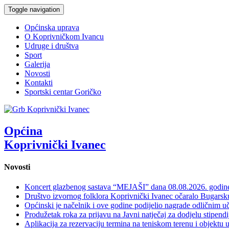
Toggle navigation
Općinska uprava
O Koprivničkom Ivancu
Udruge i društva
Sport
Galerija
Novosti
Kontakti
Sportski centar Goričko
Općina
Koprivnički Ivanec
Novosti
Koncert glazbenog sastava “MEJAŠI” dana 08.08.2026. godi
Društvo izvornog folklora Koprivnički Ivanec očaralo Bugars
Općinski je načelnik i ove godine podijelio nagrade odličnim 
Produžetak roka za prijavu na Javni natječaj za dodjelu stipen
Aplikacija za rezervaciju termina na teniskom terenu i objektu