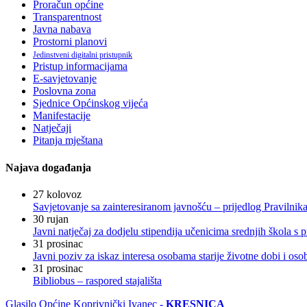
Proračun općine
Transparentnost
Javna nabava
Prostorni planovi
Jedinstveni digitalni pristupnik
Pristup informacijama
E-savjetovanje
Poslovna zona
Sjednice Općinskog vijeća
Manifestacije
Natječaji
Pitanja mještana
Najava događanja
27
kolovoz
Savjetovanje sa zainteresiranom javnošću – prijedlog Pravilni
30
rujan
Javni natječaj za dodjelu stipendija učenicima srednjih škola 
31
prosinac
Javni poziv za iskaz interesa osobama starije životne dobi i os
31
prosinac
Bibliobus – raspored stajališta
Glasilo Općine Koprivnički Ivanec -
KRESNICA