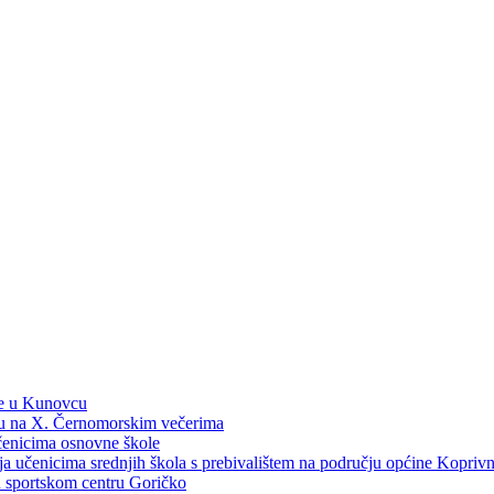
ne u Kunovcu
ku na X. Černomorskim večerima
učenicima osnovne škole
dija učenicima srednjih škola s prebivalištem na području općine Kopri
 u sportskom centru Goričko