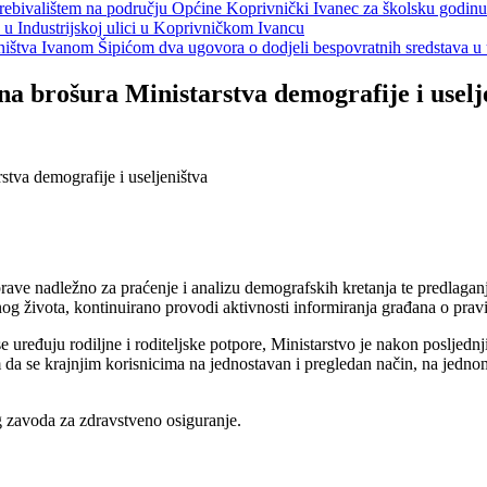
s prebivalištem na području Općine Koprivnički Ivanec za školsku godin
a u Industrijskoj ulici u Koprivničkom Ivancu
jeništva Ivanom Šipićom dva ugovora o dodjeli bespovratnih sredstava
vna brošura Ministarstva demografije i uselj
uprave nadležno za praćenje i analizu demografskih kretanja te predlagan
nog života, kontinuirano provodi aktivnosti informiranja građana o prav
 uređuju rodiljne i roditeljske potpore, Ministarstvo je nakon posljedn
em da se krajnjim korisnicima na jednostavan i pregledan način, na jedn
 zavoda za zdravstveno osiguranje.