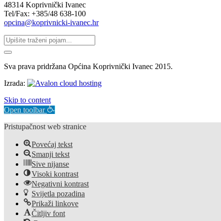
48314 Koprivnički Ivanec
Tel/Fax: +385/48 638-100
opcina@koprivnicki-ivanec.hr
Sva prava pridržana Općina Koprivnički Ivanec 2015.
Izrada:
Skip to content
Open toolbar
Pristupačnost web stranice
Povećaj tekst
Smanji tekst
Sive nijanse
Visoki kontrast
Negativni kontrast
Svijetla pozadina
Prikaži linkove
Čitljiv font