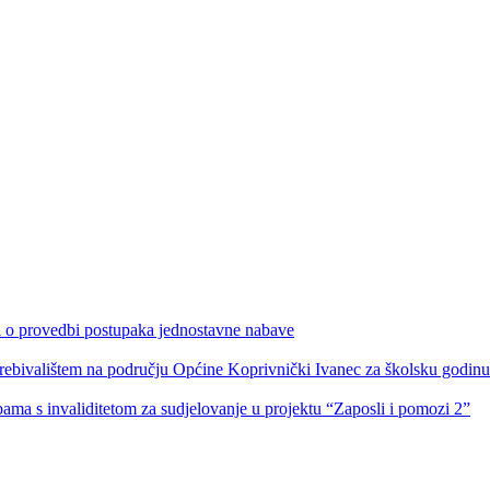
ka o provedbi postupaka jednostavne nabave
s prebivalištem na području Općine Koprivnički Ivanec za školsku godin
obama s invaliditetom za sudjelovanje u projektu “Zaposli i pomozi 2”