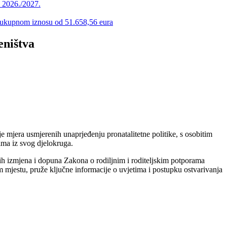
u 2026./2027.
 u ukupnom iznosu od 51.658,56 eura
eništva
je mjera usmjerenih unaprjeđenju pronatalitetne politike, s osobitim
ima iz svog djelokruga.
jih izmjena i dopuna Zakona o rodiljnim i roditeljskim potporama
om mjestu, pruže ključne informacije o uvjetima i postupku ostvarivanja