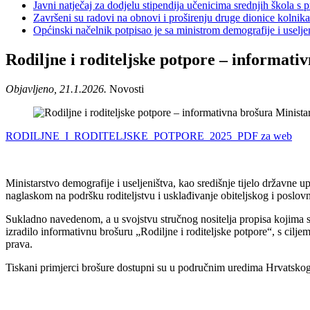
Javni natječaj za dodjelu stipendija učenicima srednjih škola 
Završeni su radovi na obnovi i proširenju druge dionice kolnik
Općinski načelnik potpisao je sa ministrom demografije i usel
Rodiljne i roditeljske potpore – informati
Objavljeno, 21.1.2026.
Novosti
RODILJNE_I_RODITELJSKE_POTPORE_2025_PDF za web
Ministarstvo demografije i useljeništva, kao središnje tijelo državne 
naglaskom na podršku roditeljstvu i usklađivanje obiteljskog i poslov
Sukladno navedenom, a u svojstvu stručnog nositelja propisa kojima se
izradilo informativnu brošuru „Rodiljne i roditeljske potpore“, s cilj
prava.
Tiskani primjerci brošure dostupni su u područnim uredima Hrvatskog