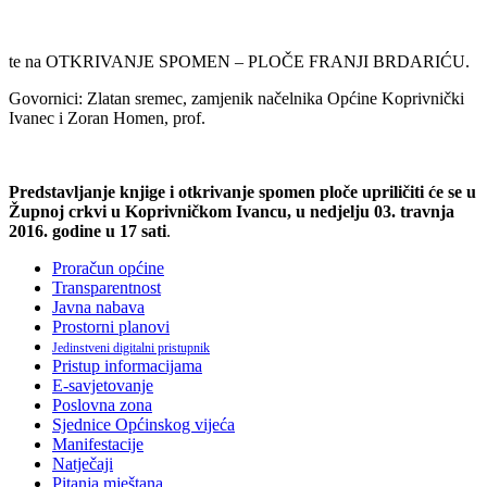
te na OTKRIVANJE SPOMEN – PLOČE FRANJI BRDARIĆU.
Govornici: Zlatan sremec, zamjenik načelnika Općine Koprivnički
Ivanec i Zoran Homen, prof.
Predstavljanje knjige i otkrivanje spomen ploče upriličiti će se u
Župnoj crkvi u Koprivničkom Ivancu, u nedjelju 03. travnja
2016. godine u 17 sati
.
Proračun općine
Transparentnost
Javna nabava
Prostorni planovi
Jedinstveni digitalni pristupnik
Pristup informacijama
E-savjetovanje
Poslovna zona
Sjednice Općinskog vijeća
Manifestacije
Natječaji
Pitanja mještana