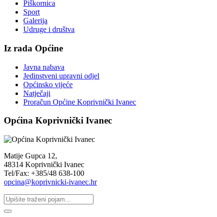
Piškornica
Sport
Galerija
Udruge i društva
Iz rada Općine
Javna nabava
Jedinstveni upravni odjel
Općinsko vijeće
Natječaji
Proračun Općine Koprivnički Ivanec
Općina Koprivnički Ivanec
Matije Gupca 12,
48314 Koprivnički Ivanec
Tel/Fax: +385/48 638-100
opcina@koprivnicki-ivanec.hr