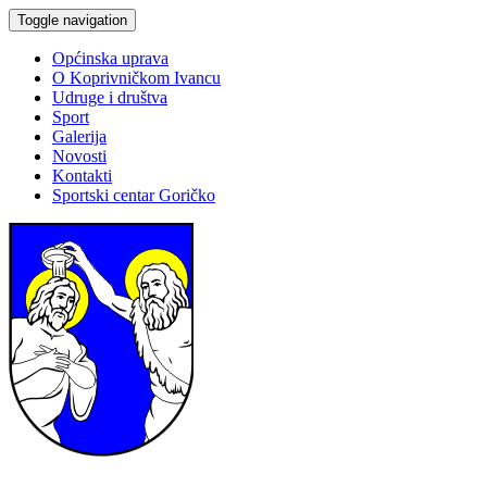
Toggle navigation
Općinska uprava
O Koprivničkom Ivancu
Udruge i društva
Sport
Galerija
Novosti
Kontakti
Sportski centar Goričko