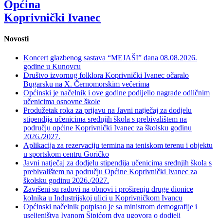
Općina
Koprivnički Ivanec
Novosti
Koncert glazbenog sastava “MEJAŠI” dana 08.08.2026.
godine u Kunovcu
Društvo izvornog folklora Koprivnički Ivanec očaralo
Bugarsku na X. Černomorskim večerima
Općinski je načelnik i ove godine podijelio nagrade odličnim
učenicima osnovne škole
Produžetak roka za prijavu na Javni natječaj za dodjelu
stipendija učenicima srednjih škola s prebivalištem na
području općine Koprivnički Ivanec za školsku godinu
2026./2027.
Aplikacija za rezervaciju termina na teniskom terenu i objektu
u sportskom centru Goričko
Javni natječaj za dodjelu stipendija učenicima srednjih škola s
prebivalištem na području Općine Koprivnički Ivanec za
školsku godinu 2026./2027.
Završeni su radovi na obnovi i proširenju druge dionice
kolnika u Industrijskoj ulici u Koprivničkom Ivancu
Općinski načelnik potpisao je sa ministrom demografije i
useljeništva Ivanom Šipićom dva ugovora o dodjeli