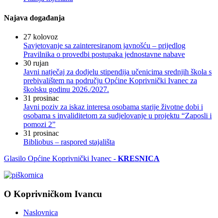
Najava događanja
27
kolovoz
Savjetovanje sa zainteresiranom javnošću – prijedlog
Pravilnika o provedbi postupaka jednostavne nabave
30
rujan
Javni natječaj za dodjelu stipendija učenicima srednjih škola s
prebivalištem na području Općine Koprivnički Ivanec za
školsku godinu 2026./2027.
31
prosinac
Javni poziv za iskaz interesa osobama starije životne dobi i
osobama s invaliditetom za sudjelovanje u projektu “Zaposli i
pomozi 2”
31
prosinac
Bibliobus – raspored stajališta
Glasilo Općine Koprivnički Ivanec -
KRESNICA
O Koprivničkom Ivancu
Naslovnica