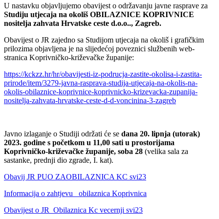
U nastavku objavljujemo obavijest o održavanju javne rasprave za
Studiju utjecaja na okoliš OBILAZNICE KOPRIVNICE
nositelja zahvata Hrvatske ceste d.o.o.., Zagreb.
Obavijest o JR zajedno sa Studijom utjecaja na okoliš i grafičkim
prilozima objavljena je na slijedećoj poveznici službenih web-
stranica Koprivničko-križevačke županije:
https://kckzz.hr/hr/obavijesti-iz-podrucja-zastite-okolisa-i-zastita-
prirode/item/3279-javna-rasprava-studija-utjecaja-na-okolis-na-
okolis-obilaznice-koprivnice-koprivnicko-krizevacka-zupanija-
nositelja-zahvata-hrvatske-ceste-d-d-voncinina-3-zagreb
Javno izlaganje o Studiji održati će se
dana 20. lipnja (utorak)
2023. godine s početkom u 11,00 sati u prostorijama
Koprivničko-križevačke županije, soba 28
(velika sala za
sastanke, prednji dio zgrade, I. kat).
Obavij JR PUO ZAOBILAZNICA KC svi23
Informacija o zahtjevu_ obilaznica Koprivnica
Obavijest o JR_Obilaznica Kc vecernji svi23