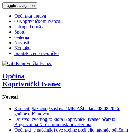
Toggle navigation
Općinska uprava
O Koprivničkom Ivancu
Udruge i društva
Sport
Galerija
Novosti
Kontakti
Sportski centar Goričko
Općina
Koprivnički Ivanec
Novosti
Koncert glazbenog sastava “MEJAŠI” dana 08.08.2026.
godine u Kunovcu
Društvo izvornog folklora Koprivnički Ivanec očaralo
Bugarsku na X. Černomorskim večerima
Općinski je načelnik i ove godine podijelio nagrade odličnim