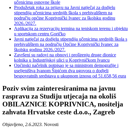
učenicima osnovne škole
Produžetak roka za prijavu na Javni natječaj za dodjelu
stipendija učenicima srednjih škola s prebivalištem na
području općine Koprivnički Ivanec za školsku godinu
2026./2027.
Aplikacija za rezervaciju termina na teniskom terenu i objektu
u sportskom centru Goričko
Javni natječaj za dodjelu stipendija učenicima srednjih škola s
prebivalištem na području Općine Koprivnički Ivanec za
školsku godinu 2026./2027.
Završeni su radovi na obnovi i proširenju druge dionice
kolnika u Industrijskoj ulici u Koprivničkom Ivancu
Općinski načelnik potpisao je sa ministrom demografije i
useljeništva Ivanom Šipićom dva ugovora o dodjeli
bespovratnih sredstava u ukupnom iznosu od 51.658,56 eura
Poziv svim zainteresiranima na javnu
raspravu za Studiju utjecaja na okoliš
OBILAZNICE KOPRIVNICA, nositelja
zahvata Hrvatske ceste d.o.o., Zagreb
Objavljeno, 2.6.2023.
Novosti