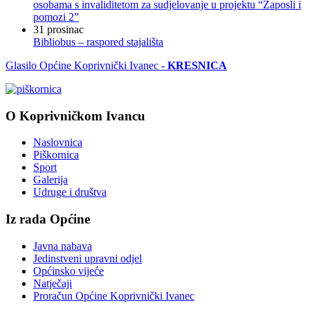
osobama s invaliditetom za sudjelovanje u projektu “Zaposli i
pomozi 2”
31
prosinac
Bibliobus – raspored stajališta
Glasilo Općine Koprivnički Ivanec -
KRESNICA
O Koprivničkom Ivancu
Naslovnica
Piškornica
Sport
Galerija
Udruge i društva
Iz rada Općine
Javna nabava
Jedinstveni upravni odjel
Općinsko vijeće
Natječaji
Proračun Općine Koprivnički Ivanec