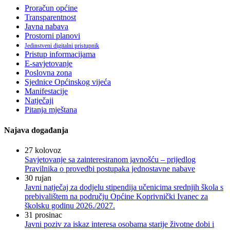
Proračun općine
Transparentnost
Javna nabava
Prostorni planovi
Jedinstveni digitalni pristupnik
Pristup informacijama
E-savjetovanje
Poslovna zona
Sjednice Općinskog vijeća
Manifestacije
Natječaji
Pitanja mještana
Najava događanja
27
kolovoz
Savjetovanje sa zainteresiranom javnošću – prijedlog
Pravilnika o provedbi postupaka jednostavne nabave
30
rujan
Javni natječaj za dodjelu stipendija učenicima srednjih škola s
prebivalištem na području Općine Koprivnički Ivanec za
školsku godinu 2026./2027.
31
prosinac
Javni poziv za iskaz interesa osobama starije životne dobi i