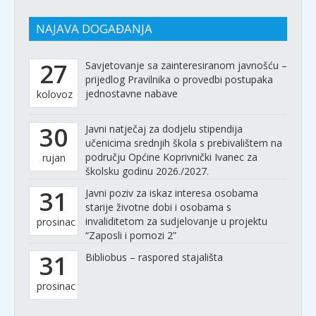
NAJAVA DOGAĐANJA
27
Savjetovanje sa zainteresiranom javnošću –
prijedlog Pravilnika o provedbi postupaka
jednostavne nabave
kolovoz
30
Javni natječaj za dodjelu stipendija
učenicima srednjih škola s prebivalištem na
području Općine Koprivnički Ivanec za
rujan
školsku godinu 2026./2027.
31
Javni poziv za iskaz interesa osobama
starije životne dobi i osobama s
invaliditetom za sudjelovanje u projektu
prosinac
“Zaposli i pomozi 2”
31
Bibliobus – raspored stajališta
prosinac