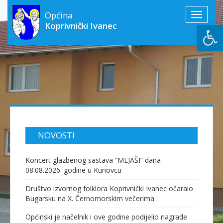
Općina
Toggle
Open
Koprivnički Ivanec
navigati
NOVOSTI
Koncert glazbenog sastava “MEJAŠI” dana
08.08.2026. godine u Kunovcu
Društvo izvornog folklora Koprivnički Ivanec očaralo
Bugarsku na X. Černomorskim večerima
Općinski je načelnik i ove godine podijelio nagrade