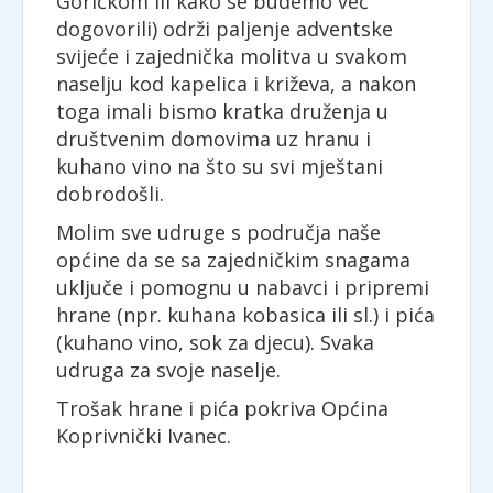
Goričkom ili kako se budemo već
dogovorili) održi paljenje adventske
svijeće i zajednička molitva u svakom
naselju kod kapelica i križeva, a nakon
toga imali bismo kratka druženja u
društvenim domovima uz hranu i
kuhano vino na što su svi mještani
dobrodošli.
Molim sve udruge s područja naše
općine da se sa zajedničkim snagama
uključe i pomognu u nabavci i pripremi
hrane (npr. kuhana kobasica ili sl.) i pića
(kuhano vino, sok za djecu). Svaka
udruga za svoje naselje.
Trošak hrane i pića pokriva Općina
Koprivnički Ivanec.