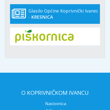
Glasilo Općine Koprivnički Ivanec
-
KRESNICA
O KOPRIVNIČKOM IVANCU
Naslovnica