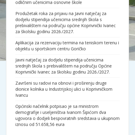
odličnim učenicima osnovne škole
Produžetak roka za prijavu na Javni natječaj za
dodjelu stipendija učenicima srednjih škola s
prebivalištem na području općine Koprivnički Ivanec
za školsku godinu 2026./2027.
Aplikacija za rezervaciju termina na teniskom terenu i
objektu u sportskom centru Goričko
Javni natječaj za dodjelu stipendija učenicima
srednjih škola s prebivalištem na području Općine
Koprivnički Ivanec za školsku godinu 2026./2027.
Završeni su radovi na obnovi i proširenju druge
dionice kolnika u Industrijskoj ulici u Koprivničkom
Ivancu
Općinski načelnik potpisao je sa ministrom
demografije i useljeništva Ivanom Šipićom dva
ugovora o dodjeli bespovratnih sredstava u ukupnom
iznosu od 51.658,56 eura