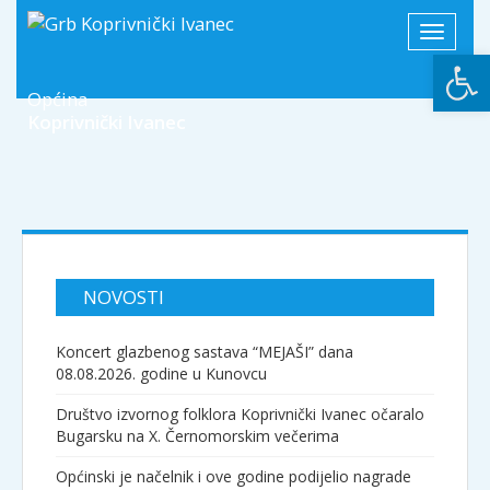
Toggle
Open
navigati
Općina
Koprivnički Ivanec
NOVOSTI
Koncert glazbenog sastava “MEJAŠI” dana
08.08.2026. godine u Kunovcu
Društvo izvornog folklora Koprivnički Ivanec očaralo
Bugarsku na X. Černomorskim večerima
Općinski je načelnik i ove godine podijelio nagrade