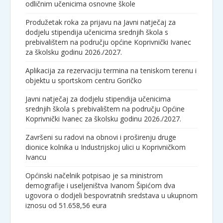
odličnim učenicima osnovne škole
Produžetak roka za prijavu na Javni natječaj za
dodjelu stipendija učenicima srednjih škola s
prebivalištem na području općine Koprivnički Ivanec
za školsku godinu 2026./2027.
Aplikacija za rezervaciju termina na teniskom terenu i
objektu u sportskom centru Goričko
Javni natječaj za dodjelu stipendija učenicima
srednjih škola s prebivalištem na području Općine
Koprivnički Ivanec za školsku godinu 2026./2027.
Završeni su radovi na obnovi i proširenju druge
dionice kolnika u Industrijskoj ulici u Koprivničkom
Ivancu
Općinski načelnik potpisao je sa ministrom
demografije i useljeništva Ivanom Šipićom dva
ugovora o dodjeli bespovratnih sredstava u ukupnom
iznosu od 51.658,56 eura