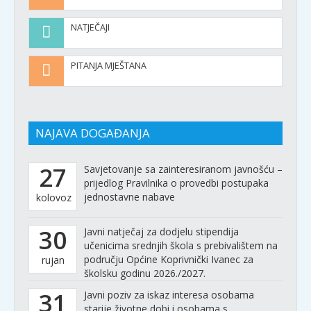
NATJEČAJI
PITANJA MJEŠTANA
NAJAVA DOGAĐANJA
27
Savjetovanje sa zainteresiranom javnošću –
prijedlog Pravilnika o provedbi postupaka
jednostavne nabave
kolovoz
30
Javni natječaj za dodjelu stipendija
učenicima srednjih škola s prebivalištem na
području Općine Koprivnički Ivanec za
rujan
školsku godinu 2026./2027.
31
Javni poziv za iskaz interesa osobama
starije životne dobi i osobama s