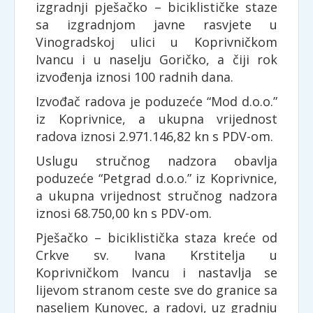
izgradnji pješačko – biciklističke staze
sa izgradnjom javne rasvjete u
Vinogradskoj ulici u Koprivničkom
Ivancu i u naselju Goričko, a čiji rok
izvođenja iznosi 100 radnih dana.
Izvođač radova je poduzeće “Mod d.o.o.”
iz Koprivnice, a ukupna vrijednost
radova iznosi 2.971.146,82 kn s PDV-om.
Uslugu stručnog nadzora obavlja
poduzeće “Petgrad d.o.o.” iz Koprivnice,
a ukupna vrijednost stručnog nadzora
iznosi 68.750,00 kn s PDV-om.
Pješačko – biciklistička staza kreće od
Crkve sv. Ivana Krstitelja u
Koprivničkom Ivancu i nastavlja se
lijevom stranom ceste sve do granice sa
naseljem Kunovec, a radovi, uz gradnju