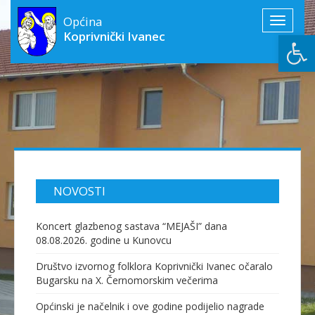
Općina
Toggle
Open
Koprivnički Ivanec
navigati
NOVOSTI
Koncert glazbenog sastava “MEJAŠI” dana
08.08.2026. godine u Kunovcu
Društvo izvornog folklora Koprivnički Ivanec očaralo
Bugarsku na X. Černomorskim večerima
Općinski je načelnik i ove godine podijelio nagrade