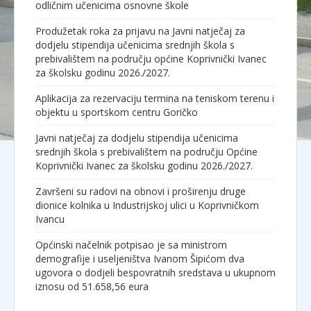
odličnim učenicima osnovne škole
Produžetak roka za prijavu na Javni natječaj za
dodjelu stipendija učenicima srednjih škola s
prebivalištem na području općine Koprivnički Ivanec
za školsku godinu 2026./2027.
Aplikacija za rezervaciju termina na teniskom terenu i
objektu u sportskom centru Goričko
Javni natječaj za dodjelu stipendija učenicima
srednjih škola s prebivalištem na području Općine
Koprivnički Ivanec za školsku godinu 2026./2027.
Završeni su radovi na obnovi i proširenju druge
dionice kolnika u Industrijskoj ulici u Koprivničkom
Ivancu
Općinski načelnik potpisao je sa ministrom
demografije i useljeništva Ivanom Šipićom dva
ugovora o dodjeli bespovratnih sredstava u ukupnom
iznosu od 51.658,56 eura