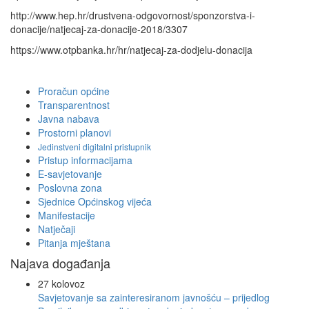
http://www.hep.hr/drustvena-odgovornost/sponzorstva-i-
donacije/natjecaj-za-donacije-2018/3307
https://www.otpbanka.hr/hr/natjecaj-za-dodjelu-donacija
Proračun općine
Transparentnost
Javna nabava
Prostorni planovi
Jedinstveni digitalni pristupnik
Pristup informacijama
E-savjetovanje
Poslovna zona
Sjednice Općinskog vijeća
Manifestacije
Natječaji
Pitanja mještana
Najava događanja
27
kolovoz
Savjetovanje sa zainteresiranom javnošću – prijedlog