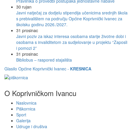
Pravilnika o provedbi postupaka jednostavne nabave
30
rujan
Javni natječaj za dodjelu stipendija učenicima srednjih škola
s prebivalištem na području Općine Koprivnički Ivanec za
školsku godinu 2026./2027.
31
prosinac
Javni poziv za iskaz interesa osobama starije životne dobi i
osobama s invaliditetom za sudjelovanje u projektu “Zaposli
i pomozi 2”
31
prosinac
Bibliobus – raspored stajališta
Glasilo Općine Koprivnički Ivanec -
KRESNICA
O Koprivničkom Ivancu
Naslovnica
Piškornica
Sport
Galerija
Udruge i društva