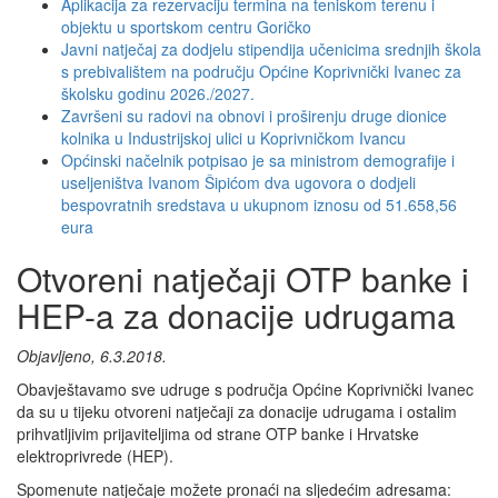
Aplikacija za rezervaciju termina na teniskom terenu i
objektu u sportskom centru Goričko
Javni natječaj za dodjelu stipendija učenicima srednjih škola
s prebivalištem na području Općine Koprivnički Ivanec za
školsku godinu 2026./2027.
Završeni su radovi na obnovi i proširenju druge dionice
kolnika u Industrijskoj ulici u Koprivničkom Ivancu
Općinski načelnik potpisao je sa ministrom demografije i
useljeništva Ivanom Šipićom dva ugovora o dodjeli
bespovratnih sredstava u ukupnom iznosu od 51.658,56
eura
Otvoreni natječaji OTP banke i
HEP-a za donacije udrugama
Objavljeno, 6.3.2018.
Novosti
Obavještavamo sve udruge s područja Općine Koprivnički Ivanec
da su u tijeku otvoreni natječaji za donacije udrugama i ostalim
prihvatljivim prijaviteljima od strane OTP banke i Hrvatske
elektroprivrede (HEP).
Spomenute natječaje možete pronaći na sljedećim adresama: