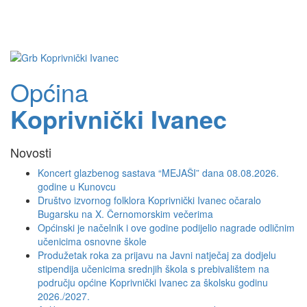
Toggle
navigati
Općina
Koprivnički Ivanec
Novosti
Koncert glazbenog sastava “MEJAŠI” dana 08.08.2026.
godine u Kunovcu
Društvo izvornog folklora Koprivnički Ivanec očaralo
Bugarsku na X. Černomorskim večerima
Općinski je načelnik i ove godine podijelio nagrade odličnim
učenicima osnovne škole
Produžetak roka za prijavu na Javni natječaj za dodjelu
stipendija učenicima srednjih škola s prebivalištem na
području općine Koprivnički Ivanec za školsku godinu
2026./2027.