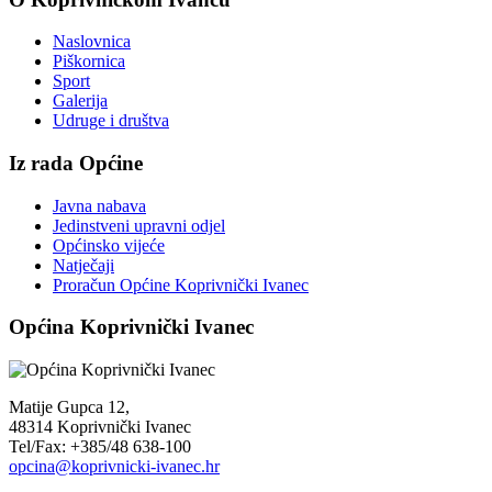
Naslovnica
Piškornica
Sport
Galerija
Udruge i društva
Iz rada Općine
Javna nabava
Jedinstveni upravni odjel
Općinsko vijeće
Natječaji
Proračun Općine Koprivnički Ivanec
Općina Koprivnički Ivanec
Matije Gupca 12,
48314 Koprivnički Ivanec
Tel/Fax: +385/48 638-100
opcina@koprivnicki-ivanec.hr