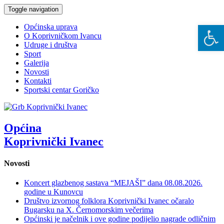
Toggle navigation
Open 
Općinska uprava
O Koprivničkom Ivancu
Udruge i društva
Sport
Galerija
Novosti
Kontakti
Sportski centar Goričko
Općina
Koprivnički Ivanec
Novosti
Koncert glazbenog sastava “MEJAŠI” dana 08.08.2026.
godine u Kunovcu
Društvo izvornog folklora Koprivnički Ivanec očaralo
Bugarsku na X. Černomorskim večerima
Općinski je načelnik i ove godine podijelio nagrade odličnim