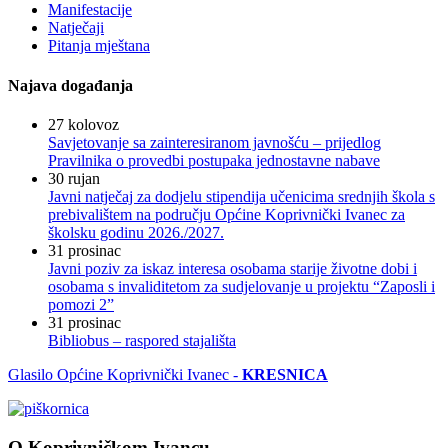
Manifestacije
Natječaji
Pitanja mještana
Najava događanja
27
kolovoz
Savjetovanje sa zainteresiranom javnošću – prijedlog
Pravilnika o provedbi postupaka jednostavne nabave
30
rujan
Javni natječaj za dodjelu stipendija učenicima srednjih škola s
prebivalištem na području Općine Koprivnički Ivanec za
školsku godinu 2026./2027.
31
prosinac
Javni poziv za iskaz interesa osobama starije životne dobi i
osobama s invaliditetom za sudjelovanje u projektu “Zaposli i
pomozi 2”
31
prosinac
Bibliobus – raspored stajališta
Glasilo Općine Koprivnički Ivanec -
KRESNICA
O Koprivničkom Ivancu