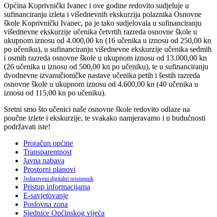
Općina Koprivnički Ivanec i ove godine redovito sudjeluje u
sufinanciranju izleta i višednevnih ekskurzija polaznika Osnovne
škole Koprivnički Ivanec, pa je tako sudjelovala u sufinanciranju
višednevne ekskurzije učenika četvrtih razreda osnovne škole u
ukupnom iznosu od 4.000,00 kn (16 učenika u iznosu od 250,00 kn
po učeniku), u sufinanciranju višednevne ekskurzije učenika sedmih
i osmih razreda osnovne škole u ukupnom iznosu od 13.000,00 kn
(26 učenika u iznosu od 500,00 kn po učeniku), te u sufinanciranju
dvodnevne izvanučioničke nastave učenika petih i šestih razreda
osnovne škole u ukupnom iznosu od 4.600,00 kn (40 učenika u
iznosu od 115,00 kn po učeniku).
Sretni smo što učenici naše osnovne škole redovito odlaze na
poučne izlete i ekskurzije, te svakako namjeravamo i u budućnosti
podržavati iste!
Proračun općine
Transparentnost
Javna nabava
Prostorni planovi
Jedinstveni digitalni pristupnik
Pristup informacijama
E-savjetovanje
Poslovna zona
Sjednice Općinskog vijeća