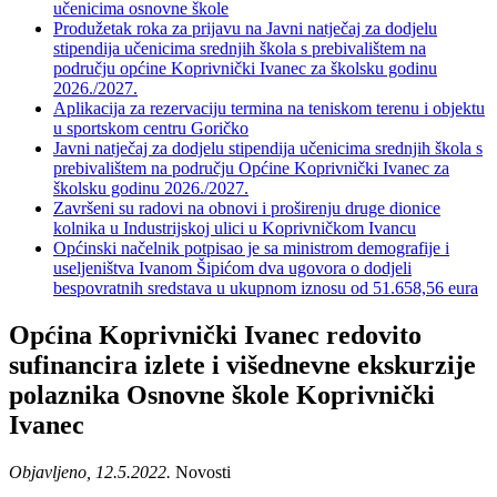
učenicima osnovne škole
Produžetak roka za prijavu na Javni natječaj za dodjelu
stipendija učenicima srednjih škola s prebivalištem na
području općine Koprivnički Ivanec za školsku godinu
2026./2027.
Aplikacija za rezervaciju termina na teniskom terenu i objektu
u sportskom centru Goričko
Javni natječaj za dodjelu stipendija učenicima srednjih škola s
prebivalištem na području Općine Koprivnički Ivanec za
školsku godinu 2026./2027.
Završeni su radovi na obnovi i proširenju druge dionice
kolnika u Industrijskoj ulici u Koprivničkom Ivancu
Općinski načelnik potpisao je sa ministrom demografije i
useljeništva Ivanom Šipićom dva ugovora o dodjeli
bespovratnih sredstava u ukupnom iznosu od 51.658,56 eura
Općina Koprivnički Ivanec redovito
sufinancira izlete i višednevne ekskurzije
polaznika Osnovne škole Koprivnički
Ivanec
Objavljeno, 12.5.2022.
Novosti