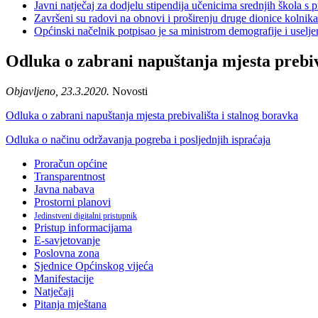
Javni natječaj za dodjelu stipendija učenicima srednjih škola 
Završeni su radovi na obnovi i proširenju druge dionice kolnik
Općinski načelnik potpisao je sa ministrom demografije i usel
Odluka o zabrani napuštanja mjesta prebiva
Objavljeno, 23.3.2020.
Novosti
Odluka o zabrani napuštanja mjesta prebivališta i stalnog boravka
Odluka o načinu održavanja pogreba i posljednjih ispraćaja
Proračun općine
Transparentnost
Javna nabava
Prostorni planovi
Jedinstveni digitalni pristupnik
Pristup informacijama
E-savjetovanje
Poslovna zona
Sjednice Općinskog vijeća
Manifestacije
Natječaji
Pitanja mještana