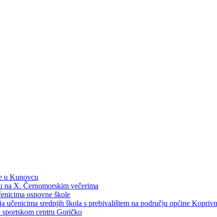
ne u Kunovcu
ku na X. Černomorskim večerima
učenicima osnovne škole
dija učenicima srednjih škola s prebivalištem na području općine Kopri
 u sportskom centru Goričko