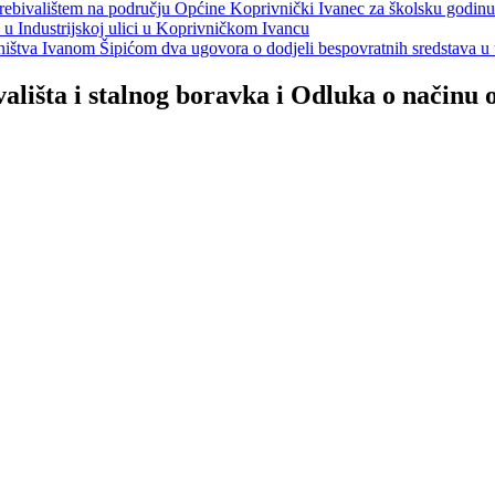
s prebivalištem na području Općine Koprivnički Ivanec za školsku godin
a u Industrijskoj ulici u Koprivničkom Ivancu
jeništva Ivanom Šipićom dva ugovora o dodjeli bespovratnih sredstava
lišta i stalnog boravka i Odluka o načinu 