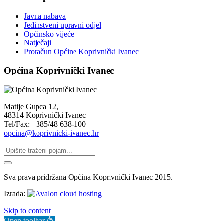
Javna nabava
Jedinstveni upravni odjel
Općinsko vijeće
Natječaji
Proračun Općine Koprivnički Ivanec
Općina Koprivnički Ivanec
Matije Gupca 12,
48314 Koprivnički Ivanec
Tel/Fax: +385/48 638-100
opcina@koprivnicki-ivanec.hr
Sva prava pridržana Općina Koprivnički Ivanec 2015.
Izrada:
Skip to content
Open toolbar