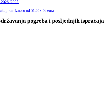
u 2026./2027.
 u ukupnom iznosu od 51.658,56 eura
održavanja pogreba i posljednjih ispraćaja