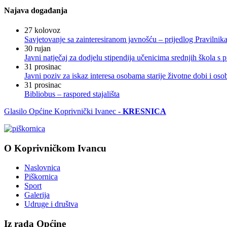
Najava događanja
27
kolovoz
Savjetovanje sa zainteresiranom javnošću – prijedlog Pravilni
30
rujan
Javni natječaj za dodjelu stipendija učenicima srednjih škola 
31
prosinac
Javni poziv za iskaz interesa osobama starije životne dobi i os
31
prosinac
Bibliobus – raspored stajališta
Glasilo Općine Koprivnički Ivanec -
KRESNICA
O Koprivničkom Ivancu
Naslovnica
Piškornica
Sport
Galerija
Udruge i društva
Iz rada Općine