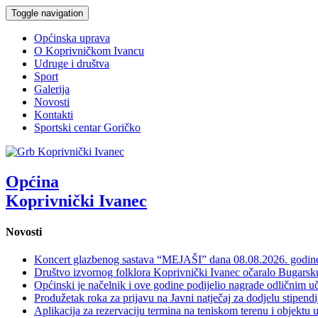
Toggle navigation
Općinska uprava
O Koprivničkom Ivancu
Udruge i društva
Sport
Galerija
Novosti
Kontakti
Sportski centar Goričko
Općina
Koprivnički Ivanec
Novosti
Koncert glazbenog sastava “MEJAŠI” dana 08.08.2026. godi
Društvo izvornog folklora Koprivnički Ivanec očaralo Bugars
Općinski je načelnik i ove godine podijelio nagrade odličnim 
Produžetak roka za prijavu na Javni natječaj za dodjelu stipen
Aplikacija za rezervaciju termina na teniskom terenu i objektu