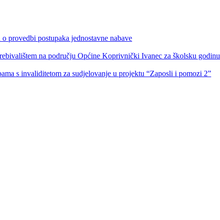
ka o provedbi postupaka jednostavne nabave
s prebivalištem na području Općine Koprivnički Ivanec za školsku godin
obama s invaliditetom za sudjelovanje u projektu “Zaposli i pomozi 2”