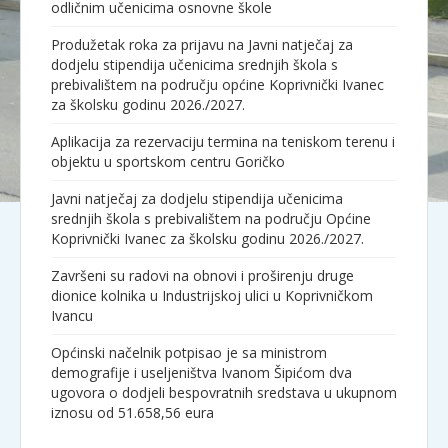
odličnim učenicima osnovne škole
Produžetak roka za prijavu na Javni natječaj za
dodjelu stipendija učenicima srednjih škola s
prebivalištem na području općine Koprivnički Ivanec
za školsku godinu 2026./2027.
Aplikacija za rezervaciju termina na teniskom terenu i
objektu u sportskom centru Goričko
Javni natječaj za dodjelu stipendija učenicima
srednjih škola s prebivalištem na području Općine
Koprivnički Ivanec za školsku godinu 2026./2027.
Završeni su radovi na obnovi i proširenju druge
dionice kolnika u Industrijskoj ulici u Koprivničkom
Ivancu
Općinski načelnik potpisao je sa ministrom
demografije i useljeništva Ivanom Šipićom dva
ugovora o dodjeli bespovratnih sredstava u ukupnom
iznosu od 51.658,56 eura