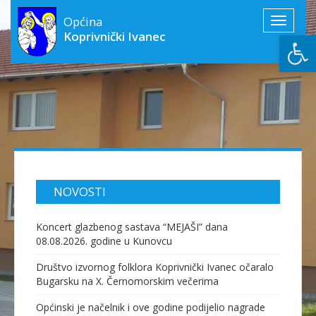
Općina
Toggle
Open
Koprivnički Ivanec
navigati
NOVOSTI
Koncert glazbenog sastava “MEJAŠI” dana
08.08.2026. godine u Kunovcu
Društvo izvornog folklora Koprivnički Ivanec očaralo
Bugarsku na X. Černomorskim večerima
Općinski je načelnik i ove godine podijelio nagrade