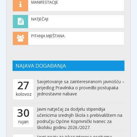
MANIFESTACIJE
NATJEČAJI
PITANJA MJEŠTANA
NAJAVA DOGAĐANJA
27
Savjetovanje sa zainteresiranom javnošću –
prijedlog Pravilnika o provedbi postupaka
jednostavne nabave
kolovoz
30
Javni natječaj za dodjelu stipendija
učenicima srednjih škola s prebivalištem na
području Općine Koprivnički Ivanec za
rujan
školsku godinu 2026./2027.
Javni poziv za iskaz interesa osobama