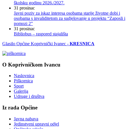
školsku godinu 2026./2027.
31
prosinac
Javni poziv za iskaz interesa osobama starije životne dobi i
osobama s invaliditetom za sudjelovanje u projektu “Zaposli i
pomozi 2”
31
prosinac
Bibliobus – raspored stajališta
Glasilo Općine Koprivnički Ivanec -
KRESNICA
O Koprivničkom Ivancu
Naslovnica
Piškornica
Sport
Galerija
Udruge i društva
Iz rada Općine
Javna nabava
Jedinstveni upravni odjel