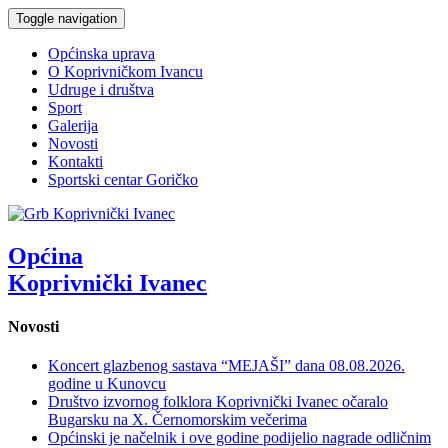
Toggle navigation
Općinska uprava
O Koprivničkom Ivancu
Udruge i društva
Sport
Galerija
Novosti
Kontakti
Sportski centar Goričko
Općina
Koprivnički Ivanec
Novosti
Koncert glazbenog sastava “MEJAŠI” dana 08.08.2026.
godine u Kunovcu
Društvo izvornog folklora Koprivnički Ivanec očaralo
Bugarsku na X. Černomorskim večerima
Općinski je načelnik i ove godine podijelio nagrade odličnim