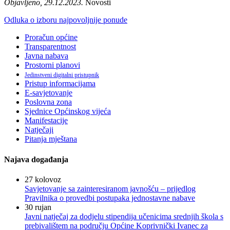
Objavljeno, 29.12.2023.
Novosti
Odluka o izboru najpovoljnije ponude
Proračun općine
Transparentnost
Javna nabava
Prostorni planovi
Jedinstveni digitalni pristupnik
Pristup informacijama
E-savjetovanje
Poslovna zona
Sjednice Općinskog vijeća
Manifestacije
Natječaji
Pitanja mještana
Najava događanja
27
kolovoz
Savjetovanje sa zainteresiranom javnošću – prijedlog
Pravilnika o provedbi postupaka jednostavne nabave
30
rujan
Javni natječaj za dodjelu stipendija učenicima srednjih škola s
prebivalištem na području Općine Koprivnički Ivanec za