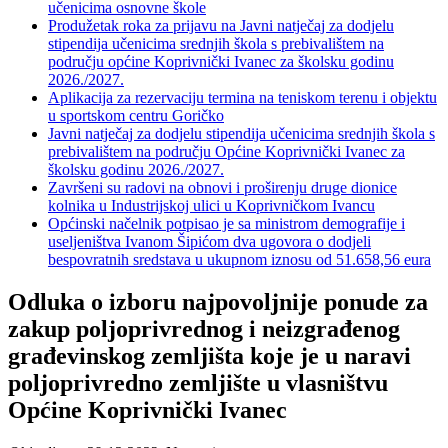
učenicima osnovne škole
Produžetak roka za prijavu na Javni natječaj za dodjelu
stipendija učenicima srednjih škola s prebivalištem na
području općine Koprivnički Ivanec za školsku godinu
2026./2027.
Aplikacija za rezervaciju termina na teniskom terenu i objektu
u sportskom centru Goričko
Javni natječaj za dodjelu stipendija učenicima srednjih škola s
prebivalištem na području Općine Koprivnički Ivanec za
školsku godinu 2026./2027.
Završeni su radovi na obnovi i proširenju druge dionice
kolnika u Industrijskoj ulici u Koprivničkom Ivancu
Općinski načelnik potpisao je sa ministrom demografije i
useljeništva Ivanom Šipićom dva ugovora o dodjeli
bespovratnih sredstava u ukupnom iznosu od 51.658,56 eura
Odluka o izboru najpovoljnije ponude za
zakup poljoprivrednog i neizgrađenog
građevinskog zemljišta koje je u naravi
poljoprivredno zemljište u vlasništvu
Općine Koprivnički Ivanec