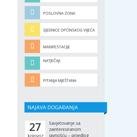
POSLOVNA ZONA
SJEDNICE OPĆINSKOG VIJEĆA
MANIFESTACIJE
NATJEČAJI
PITANJA MJEŠTANA
NAJAVA DOGAĐANJA
27
Savjetovanje sa
zainteresiranom
javnošću – prijedlog
kolovoz