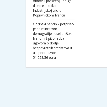
obnovi i proširenju druge
dionice kolnika u
Industrijskoj ulici u
Koprivničkom Ivancu
Općinski načelnik potpisao
je sa ministrom
demografije i useljeništva
Ivanom Šipićom dva
ugovora o dodjeli
bespovratnih sredstava u
ukupnom iznosu od
51.658,56 eura