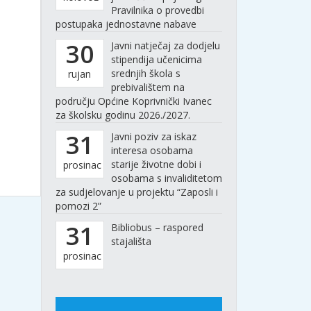
Pravilnika o provedbi
postupaka jednostavne nabave
30
Javni natječaj za dodjelu
stipendija učenicima
srednjih škola s
rujan
prebivalištem na
području Općine Koprivnički Ivanec
za školsku godinu 2026./2027.
31
Javni poziv za iskaz
interesa osobama
starije životne dobi i
prosinac
osobama s invaliditetom
za sudjelovanje u projektu “Zaposli i
pomozi 2”
31
Bibliobus – raspored
stajališta
prosinac