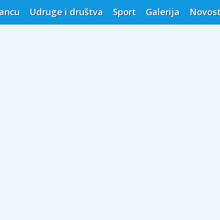
vancu
Udruge i društva
Sport
Galerija
Novost