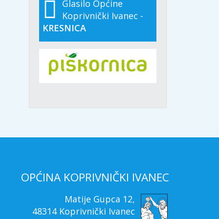
Glasilo Općine
Koprivnički Ivanec -
KRESNICA
OPĆINA KOPRIVNIČKI IVANEC
Matije Gupca 12,
48314 Koprivnički Ivanec