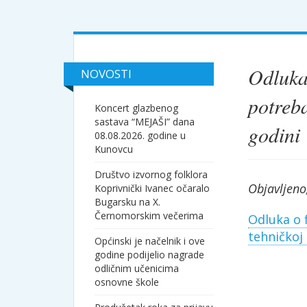
Odluka
NOVOSTI
potreba
Koncert glazbenog
sastava “MEJAŠI” dana
godini
08.08.2026. godine u
Kunovcu
Društvo izvornog folklora
Objavljeno
Koprivnički Ivanec očaralo
Bugarsku na X.
Černomorskim večerima
Odluka o 
tehničkoj 
Općinski je načelnik i ove
godine podijelio nagrade
odličnim učenicima
osnovne škole