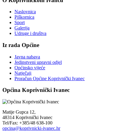
O Koprivničkom Ivancu
Naslovnica
Piškornica
Sport
Galerija
Udruge i društva
Iz rada Općine
Javna nabava
Jedinstveni upravni odjel
Općinsko vijeće
Natječaji
Proračun Općine Koprivnički Ivanec
Općina Koprivnički Ivanec
Matije Gupca 12,
48314 Koprivnički Ivanec
Tel/Fax: +385/48 638-100
opcina@koprivnicki-ivanec.hr