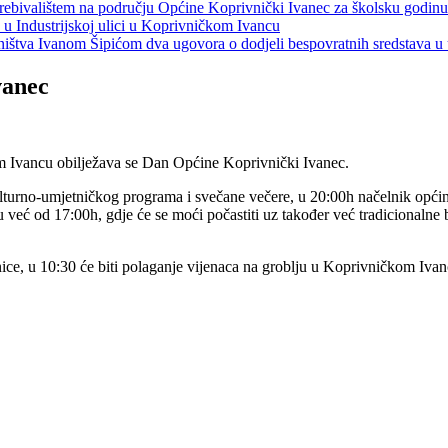
s prebivalištem na području Općine Koprivnički Ivanec za školsku godin
a u Industrijskoj ulici u Koprivničkom Ivancu
jeništva Ivanom Šipićom dva ugovora o dodjeli bespovratnih sredstava
vanec
 Ivancu obilježava se Dan Općine Koprivnički Ivanec.
turno-umjetničkog programa i svečane večere, u 20:00h načelnik općine ć
 već od 17:00h, gdje će se moći počastiti uz također već tradicionalne
nice, u 10:30 će biti polaganje vijenaca na groblju u Koprivničkom Iva