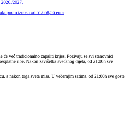
u 2026./2027.
 u ukupnom iznosu od 51.658,56 eura
e već tradicionalno zapaliti krijes. Pozivaju se svi stanovnici
 besplatne ribe. Nakon završetka svečanog dijela, od 21:00h sve
ncu, a nakon toga sveta misa. U večernjim satima, od 21:00h sve goste