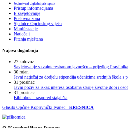
Jedinstveni digitalni pristupnik
Pristup informacijama
E-savjetovanje
Poslovna zona
Sjednice Općinskog vijeća
Manifestacije
Natječaji
Pitanja mještana
Najava događanja
27
kolovoz
Savjetovanje sa zainteresiranom javnošću – prijedlog Pravilni
30
rujan
Javni natječaj za dodjelu stipendija učenicima srednjih škola 
31
prosinac
Javni poziv za iskaz interesa osobama starije životne dobi i os
31
prosinac
Bibliobus – raspored stajališta
Glasilo Općine Koprivnički Ivanec -
KRESNICA