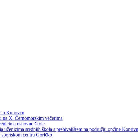
ne u Kunovcu
ku na X. Černomorskim večerima
učenicima osnovne škole
dija učenicima srednjih škola s prebivalištem na području općine Kopri
 u sportskom centru Goričko