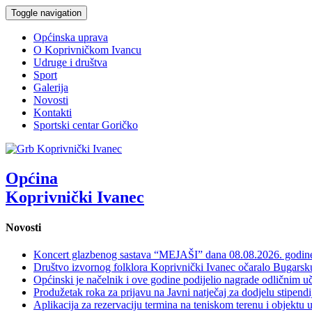
Toggle navigation
Općinska uprava
O Koprivničkom Ivancu
Udruge i društva
Sport
Galerija
Novosti
Kontakti
Sportski centar Goričko
Općina
Koprivnički Ivanec
Novosti
Koncert glazbenog sastava “MEJAŠI” dana 08.08.2026. godi
Društvo izvornog folklora Koprivnički Ivanec očaralo Bugars
Općinski je načelnik i ove godine podijelio nagrade odličnim 
Produžetak roka za prijavu na Javni natječaj za dodjelu stipen
Aplikacija za rezervaciju termina na teniskom terenu i objektu