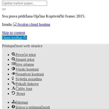
Sva prava pridržana Općina Koprivnički Ivanec 2015.
Izrada:
Skip to content
Open toolbar
Pristupačnost web stranice
Povećaj tekst
Smanji tekst
Sive nijanse
Visoki kontrast
Negativni kontrast
Svijetla pozadina
Prikaži linkove
Čitljiv font
Reset
Sitemap
Izjava o pristupačnosti