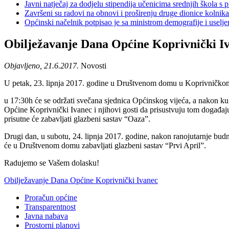
Javni natječaj za dodjelu stipendija učenicima srednjih škola 
Završeni su radovi na obnovi i proširenju druge dionice kolnik
Općinski načelnik potpisao je sa ministrom demografije i usel
Obilježavanje Dana Općine Koprivnički I
Objavljeno, 21.6.2017.
Novosti
U petak, 23. lipnja 2017. godine u Društvenom domu u Koprivničkom
u 17:30h će se održati svečana sjednica Općinskog vijeća, a nakon kul
Općine Koprivnički Ivanec i njihovi gosti da prisustvuju tom događaju
prisutne će zabavljati glazbeni sastav “Oaza”.
Drugi dan, u subotu, 24. lipnja 2017. godine, nakon ranojutarnje bud
će u Društvenom domu zabavljati glazbeni sastav “Prvi April”.
Radujemo se Vašem dolasku!
Obilježavanje Dana Općine Koprivnički Ivanec
Proračun općine
Transparentnost
Javna nabava
Prostorni planovi