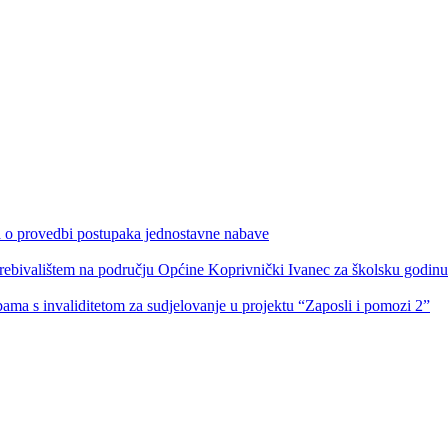
ka o provedbi postupaka jednostavne nabave
s prebivalištem na području Općine Koprivnički Ivanec za školsku godin
obama s invaliditetom za sudjelovanje u projektu “Zaposli i pomozi 2”